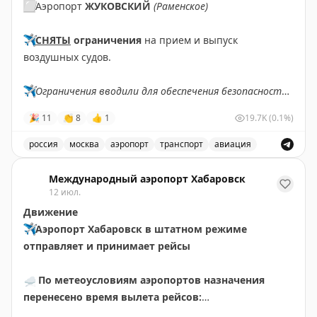
⬜️
Аэропорт
ЖУКОВСКИЙ
(Раменское)
✈️
СНЯТЫ
ограничения
на прием и выпуск
воздушных судов.
✈️
Ограничения вводили для обеспечения безопасности
полетов.
🎉
11
👏
8
👍
1
19.7K
(0.1%)
✈️
Говорит Росавиация
|
MAX
россия
москва
аэропорт
транспорт
авиация
Снятые ограничения на прием и выпуск воздушных су
Международный аэропорт Хабаровск
12 июл.
Движение
✈️
Аэропорт Хабаровск в штатном режиме
отправляет и принимает рейсы
☁️
По метеоусловиям аэропортов назначения
перенесено время вылета рейсов:
🟡
НИ411 Хабаровск – Чегдомын за 10 июля.