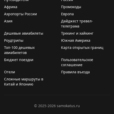
времени вылета ожидается
Африка
Промокоды
🟡
U6174 Хабаровск – Екатеринбург – Санкт-
Петербург. Ожидаемое время отправления – 13.20
Аэропорты России
Европа
Азия
Дайджест тревел-
Информация актуальна на момент публикации
телеграма
Следите за обновлениями на нашем
онлайн-табло
Дешевые авиабилеты
Трекинг и хайкинг
Роудтрипы
Южная Америка
Погода
Топ-100 дешевых
Карта открытых границ
🌧
Сегодня в Хабаровске до 27°C, осадки
авиабилетов
Ветер южный, 2 – 3 м/с
Бюджет поездки
Пользовательское
Закат в 20.59
соглашение
Отели
Правила въезда
🔗
Остаемся с вами на связи на всех ресурсах.
Сложные маршруты в
Подписывайтесь на наш канал в MAX
Китай и Японию
©
2025-2026
samokatus.ru