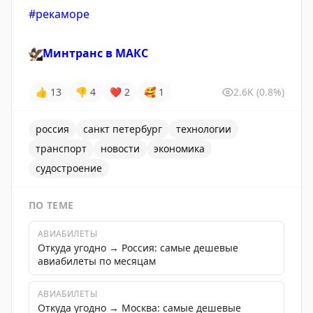
#рекаморе
🦅
Минтранс в
MАКС
👍
13
👎
4
❤
2
🥰
1
2.6K
(0.8%)
россия
санкт петербург
технологии
транспорт
новости
экономика
судостроение
ПО ТЕМЕ
АВИАБИЛЕТЫ
Откуда угодно → Россия: самые дешевые
авиабилеты по месяцам
АВИАБИЛЕТЫ
Откуда угодно → Москва: самые дешевые