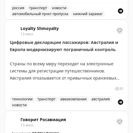
россия
транспорт
новости
автомобильный пункт пропуска
нижний зарамаг
Движение через автомобильный пункт пропуска Нижни
Loyalty Shmoyalty
13 июл.
Цифровые декларации пассажиров: Австралия и
Европа модернизируют пограничный контроль
Страны по всему миру переходят на электронные
системы для регистрации путешественников.
Австралия отказывается от привычных оранжевых
бумажных карточек прибытия в пользу цифровой
30
платформы Australia Travel Declaration. Новая система
будет внедрена во всех международных аэропортах и
технологии
транспорт
авиакомпании
австралия
новости
портах в течение 12-18 месяцев. На проект выделено
Австралия отказывается от бумажных оранжевых карточ
56,1 млн австралийских долларов, а пилотная
Говорит Росавиация
программа уже запущена с авиакомпанией Qantas.
13 июл.