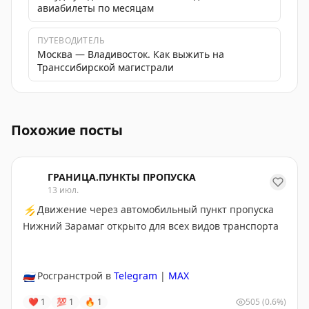
авиабилеты по месяцам
ПУТЕВОДИТЕЛЬ
Москва — Владивосток. Как выжить на
Транссибирской магистрали
В Санкт-Петербурге обсудили развитие отечественног
Похожие посты
ГРАНИЦА.ПУНКТЫ ПРОПУСКА
13 июл.
⚡
Движение через автомобильный пункт пропуска
Нижний Зарамаг открыто для всех видов транспорта
🇷🇺
Росгранстрой в
Telegram
|
MAX
❤
1
💯
1
🔥
1
505
(0.6%)