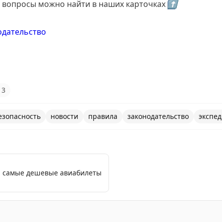
е вопросы можно найти в наших карточках
⬆️
одательство
3
езопасность
новости
правила
законодательство
экспе
я: самые дешевые авиабилеты
га» начинает работу реестр уведомлений о транспортно-