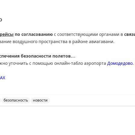
О
 рейсы
по согласованию
с соответствующими органами в
связ
вание воздушного пространства в районе авиагавани.
печения безопасности полетов.
ожно уточнить с помощью онлайн-табло аэропорта
Домодедово
.
АХ
безопасность
новости
нимает и отправляет рейсы по согласованию с соответ