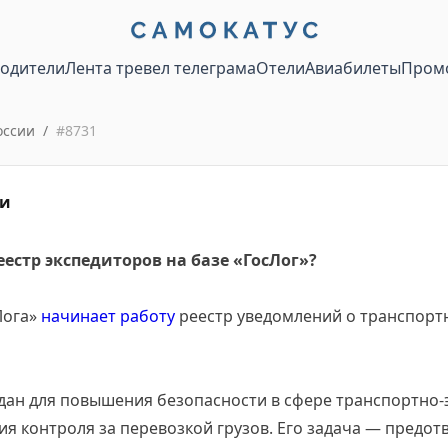
водители
Лента тревел телеграма
Отели
Авиабилеты
Пром
оссии
/
#
8731
ии
еестр экспедиторов на базе «ГосЛог»?
Лога»
начинает работу
реестр уведомлений о транспорт
дан для повышения безопасности в сфере транспортно
ия контроля за перевозкой грузов. Его задача — предот