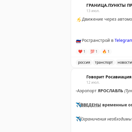
ГРАНИЦА.ПУНКТЫ П
13 июл.
⚡
Движение через автомоб
🇷🇺
Росгранстрой в
Telegra
❤
1
💯
1
🔥
1
россия
транспорт
новости
Движение через автомоби
Говорит Росавиация
12 июл.
▫️
Аэропорт
ЯРОСЛАВЛЬ
(Ту
✈️
ВВЕДЕНЫ
временные о
✈️
Ограничения необходимы 