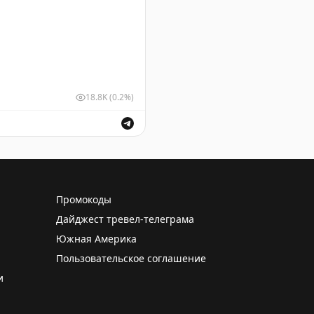
18.8K
(0.2%)
у Домодедово.
Промокоды
Дайджест тревел-телеграма
Южная Америка
Пользовательское соглашение
и