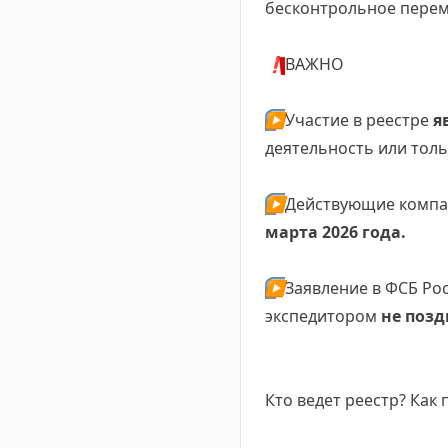
бесконтрольное перем
❗️
ВАЖНО
▶️
Участие в реестре
я
деятельность или толь
▶️
Действующие компа
марта 2026 года.
▶️
Заявление в ФСБ Ро
экспедитором
не позд
Кто ведет реестр? Как