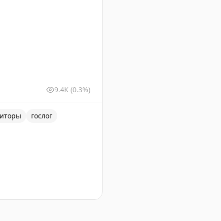
9.4K
(0.3%)
диторы
гослог
экспедиционной деятельности. Что это значит для экспе