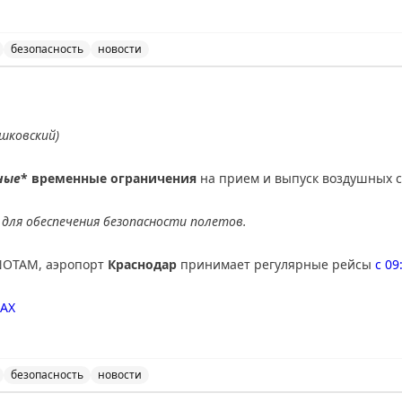
АХ
безопасность
новости
ведены временные ограничения на прием и выпуск возду
шковский)
ные
* временные ограничения
на прием и выпуск воздушных с
для обеспечения безопасности полетов.
NOTAM, аэропорт
Краснодар
принимает регулярные рейсы
с 09
AX
безопасность
новости
ведены дополнительные временные ограничения на прие