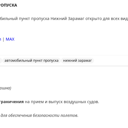
РОПУСКА
ильный пункт пропуска Нижний Зарамаг открыто для всех вид
m
|
MAX
автомобильный пункт пропуска
нижний зарамаг
льный пункт пропуска Нижний Зарамаг открыто для все
ношна)
граничения
на прием и выпуск воздушных судов.
для обеспечения безопасности полетов.