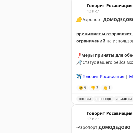
Говорит Росавиация
12 июл.
🟡
Аэропорт
ДОМОДЕДОВ
принимает и отправляет
ограничений
на использо
❗️
Меры приняты для обес
🔎
Статус вашего рейса м
✈️
Говорит Росавиация
|
М
😢
9
👎
3
👏
1
россия
аэропорт
авиация
Аэропорт Домодедово при
Говорит Росавиация
12 июл.
▫️
Аэропорт
ДОМОДЕДОВО