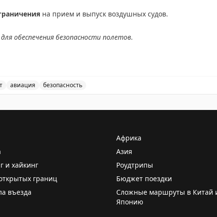
граничения
на прием и выпуск воздушных судов.
для обеспечения безопасности полетов.
АХ
т
авиация
безопасность
ичения на прием и выпуск воздушных судов в аэропорт
Африка
а
Азия
г и хайкинг
Роудтрипы
открытых границ
Бюджет поездки
ла въезда
Сложные маршруты в Китай 
Японию