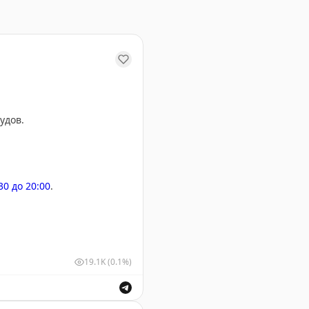
удов.
:30 до 20:00
.
19.1K
(0.1%)
у Геленджика. Информация о безопасности полетов.