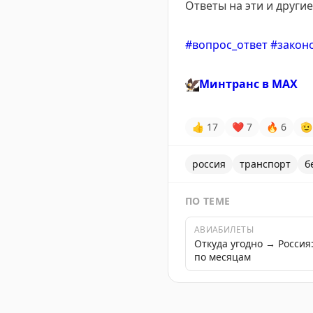
Ответы на эти и други
#вопрос_ответ
#закон
🦅
Минтранс в
MAX
👍
17
❤
7
🔥
6
🫡
россия
транспорт
б
ПО ТЕМЕ
АВИАБИЛЕТЫ
Откуда угодно → Росси
по месяцам
С 1 марта на базе «ГосЛо