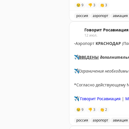
✈️
Говорит Росавиация
|
М
😢
9
👎
3
👏
3
россия
аэропорт
авиация
В аэропорту Ярославля в
Говорит Росавиация
12 июл.
▫️
Аэропорт
КРАСНОДАР
(Па
✈️
ВВЕДЕНЫ
дополнитель
✈️
Ограничения необходимы 
*Согласно действующему 
✈️
Говорит Росавиация
|
M
😢
9
👎
3
👏
2
россия
аэропорт
авиация
В аэропорту Краснодар в