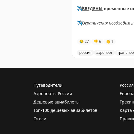
✈️
ВВЕДЕНЫ
временные о
✈️
Ограничения необходимы 
✈️
Говорит Росавиация
|
M
😢
27
👎
6
👏
1
россия
аэропорт
транспор
Введены временные огран
Путеводители
Россия
Аэропорты России
Европ
Дешевые авиабилеты
Трекин
Топ-100 дешевых авиабилетов
Карта 
Отели
Прави