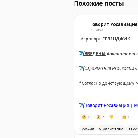
Похожие посты
Говорит Росавиация
13 июл.
▫️
Аэропорт
ГЕЛЕНДЖИК
✈️
ВВЕДЕНЫ
дополнитель
✈️
Ограничения необходимы 
*Согласно действующему 
✈️
Говорит Росавиация
|
M
😢
13
🎉
2
👎
1
👏
1
россия
ограничения
аэро
Введены временные огран