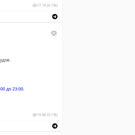
17.1K
(0.1%)
шных судов для обеспечения безопасности полетов.
удов.
:00 до 23:00
.
19.4K
(0.1%)
м и выпуск воздушных судов для обеспечения безопасн