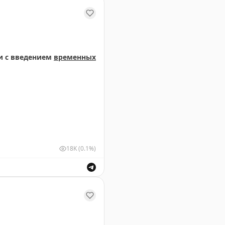
и с введением
временных
18K
(0.1%)
ствующими органами в связи с введением временных о