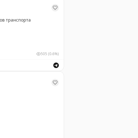
ов транспорта
505
(0.6%)
х видов транспорта.