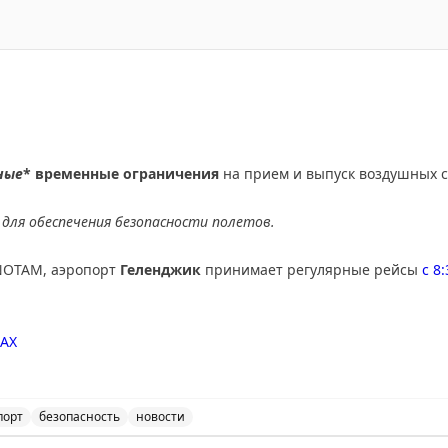
ные
* временные ограничения
на прием и выпуск воздушных с
для обеспечения безопасности полетов.
NOTAM, аэропорт
Геленджик
принимает регулярные рейсы
с 8
AX
порт
безопасность
новости
ичения на прием и выпуск воздушных судов в аэропорт