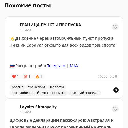
Похожие посты
ГРАНИЦА.ПУНКТЫ ПРОПУСКА
13 июл.
⚡
Движение через автомобильный пункт пропуска
Нижний Зарамаг открыто для всех видов транспорта
🇷🇺
Росгранстрой в
Telegram
|
MAX
❤
1
💯
1
🔥
1
505
(0.6%)
россия
транспорт
новости
автомобильный пункт пропуска
нижний зарамаг
Движение через автомобильный пункт пропуска Нижни
Loyalty Shmoyalty
13 июл.
Цифровые декларации пассажиров: Австралия и
Европа модернизируют пограничный контроль