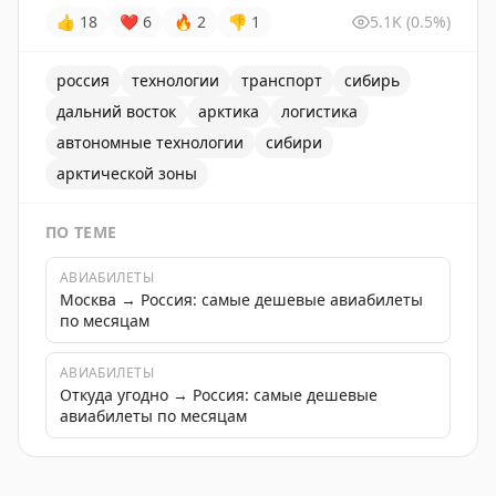
👍
18
❤
6
🔥
2
👎
1
5.1K
(0.5%)
россия
технологии
транспорт
сибирь
дальний восток
арктика
логистика
автономные технологии
сибири
арктической зоны
ПО ТЕМЕ
АВИАБИЛЕТЫ
Москва → Россия: самые дешевые авиабилеты
по месяцам
АВИАБИЛЕТЫ
Откуда угодно → Россия: самые дешевые
авиабилеты по месяцам
Первый замминистра Константин Пашков рассказал о