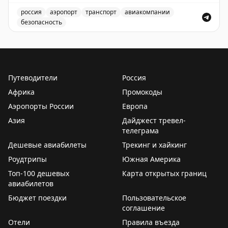
🌧
Сегодня в Хабаровске до 27°C, осадки
россия
аэропорт
транспорт
авиакомпании
Ветер южный, 2 – 3 м/с
✈️
безопасность
Ограничения необходимы для обеспечения
Закат в 20.59
безопасности полетов.
Введены временные ограничения на прием и выпуск в
🔗
Остаемся с вами на связи на всех ресурсах.
✈️
Говорит Росавиация
|
MАХ
Подписывайтесь на наш канал в MAX
Путеводители
Россия
Африка
Промокоды
Аэропорты России
Европа
Азия
Дайджест тревел-
телеграма
Дешевые авиабилеты
Трекинг и хайкинг
Роудтрипы
Южная Америка
Топ-100 дешевых
Карта открытых границ
авиабилетов
Бюджет поездки
Пользовательское
соглашение
Отели
Правила въезда