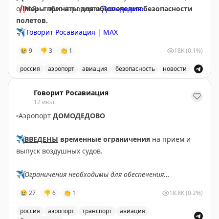
❗️
онлайн-табло аэропорта
Меры приняты для обеспечения безопасности
Домодедово
.
полетов.
✈️
Говорит Росавиация
|
МАХ
😢
9
👎
3
👏
1
18K
(0.1%)
россия
аэропорт
авиация
безопасность
новости
Аэропорт Домодедово принимает и отправляет рейсы
Говорит Росавиация
12 июл.
▫️
Аэропорт
ДОМОДЕДОВО
✈️
ВВЕДЕНЫ
временные ограничения
на прием и
выпуск воздушных судов.
✈️
Ограничения необходимы для обеспечения
безопасности полетов.
😢
27
👎
6
👏
1
18.8K
(0.2%)
✈️
Говорит Росавиация
|
MАХ
россия
аэропорт
транспорт
авиация