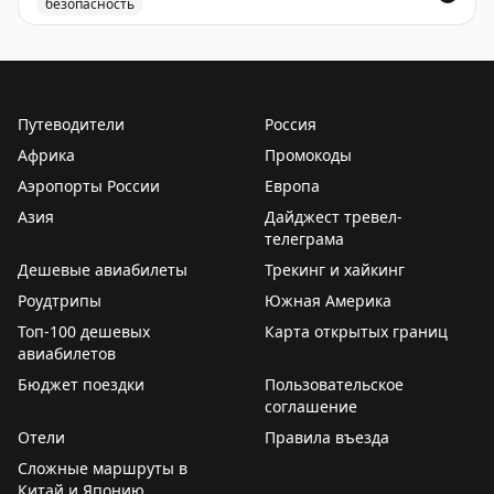
безопасность
Введены временные ограничения на прием и выпуск 
Путеводители
Россия
Африка
Промокоды
Аэропорты России
Европа
Азия
Дайджест тревел-
телеграма
Дешевые авиабилеты
Трекинг и хайкинг
Роудтрипы
Южная Америка
Топ-100 дешевых
Карта открытых границ
авиабилетов
Бюджет поездки
Пользовательское
соглашение
Отели
Правила въезда
Сложные маршруты в
Китай и Японию