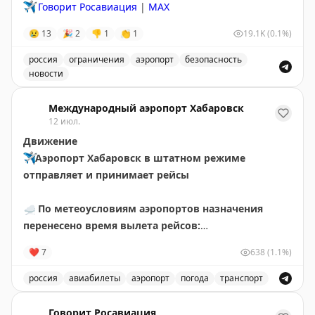
✈️
Говорит Росавиация
|
MAX
😢
13
🎉
2
👎
1
👏
1
19.1K
(0.1%)
россия
ограничения
аэропорт
безопасность
новости
Введены временные ограничения на прием и выпуск в
Международный аэропорт Хабаровск
12 июл.
Движение
✈️
Аэропорт Хабаровск в штатном режиме
отправляет и принимает рейсы
☁️
По метеоусловиям аэропортов назначения
перенесено время вылета рейсов:
🟡
НИ411 Хабаровск – Чегдомын за 10 июля.
❤
7
638
(1.1%)
Ожидаемое время отправления – 14 июля в 12.30
🟡
НИ411 Хабаровск – Чегдомын. Ожидаемое время
россия
авиабилеты
аэропорт
погода
транспорт
отправления – 15 июля в 10.35
Обновления о рейсах и погоде в аэропорту Хабаровск
Говорит Росавиация