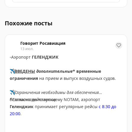
Российские и зарубежные авиакомпании корректируют
Похожие посты
Говорит Росавиация
13 июл.
▫️
Аэропорт
ГЕЛЕНДЖИК
✈️
ВВЕДЕНЫ
дополнительные
* временные
ограничения
на прием и выпуск воздушных судов.
✈️
Ограничения необходимы для обеспечения
безопасности полетов.
*Согласно действующему NOTAM, аэропорт
Геленджик
принимает регулярные рейсы
с 8:30 до
20:00
.