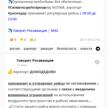
Информация актуальна на момент публикации
✈️
Ограничения необходимы для обеспечения
Следите за обновлениями на нашем
онлайн-табло
безопасности полетов.
*Согласно действующему NOTAM, аэропорт
Краснодар
принимает регулярные рейсы
с 09:00 до
Погода
23:00
.
🌧
Сегодня в Хабаровске до 27°C, осадки
Ветер южный, 2 – 3 м/с
✈️
Говорит Росавиация
|
MAX
Закат в 20.59
😢
9
👎
3
👏
2
19.4K
(0.1%)
🔗
Остаемся с вами на связи на всех ресурсах.
россия
аэропорт
авиация
безопасность
новости
Подписывайтесь на наш канал в MAX
В аэропорту Краснодар введены дополнительные врем
Говорит Росавиация
12 июл.
🟡
Аэропорт
ДОМОДЕДОВО
принимает и отправляет рейсы
по согласованию
с
соответствующими органами в
связи с введением
временных ограничений
на использование
воздушного пространства в районе авиагавани.
🔎
Статус вашего рейса можно уточнить с помощью