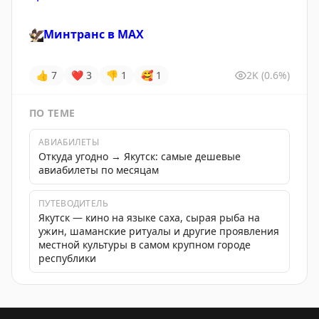
🦅
Минтранс в
MAX
👍
7
❤
3
👎
1
🥰
1
2K
(0.6%)
ПО ТЕМЕ
АВИАБИЛЕТЫ
Откуда угодно → Якутск: самые дешевые
авиабилеты по месяцам
ПУТЕВОДИТЕЛЬ
Якутск — кино на языке саха, сырая рыба на
ужин, шаманские ритуалы и другие проявления
местной культуры в самом крупном городе
республики