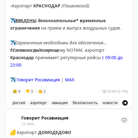
▫️
Аэропорт
КРАСНОДАР
(Пашковский)
✈️
ВВЕДЕНЫ
дополнительные
* временные
ограничения
на прием и выпуск воздушных судов.
✈️
Ограничения необходимы для обеспечения
безопасности полетов.
*Согласно действующему NOTAM, аэропорт
Краснодар
принимает регулярные рейсы
с 09:00 до
23:00
.
✈️
Говорит Росавиация
|
MAX
😢
9
👎
3
👏
2
19.4K
(0.1%)
россия
аэропорт
авиация
безопасность
новости
В аэропорту Краснодар введены дополнительные врем
Говорит Росавиация
12 июл.
🟡
Аэропорт
ДОМОДЕДОВО