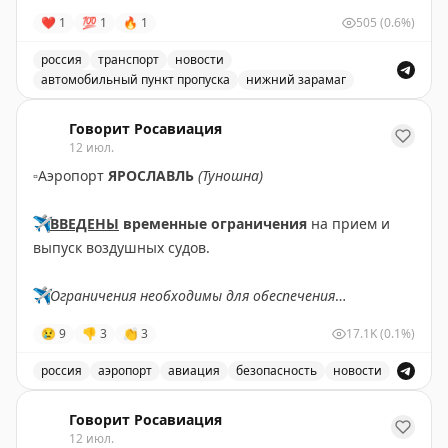
❤
1
💯
1
🔥
1
505
(0.6%)
россия
транспорт
новости
автомобильный пункт пропуска
нижний зарамаг
Движение через автомобильный пункт пропуска Нижни
Говорит Росавиация
12 июл.
▫️
Аэропорт
ЯРОСЛАВЛЬ
(Туношна)
✈️
ВВЕДЕНЫ
временные ограничения
на прием и
выпуск воздушных судов.
✈️
Ограничения необходимы для обеспечения
безопасности полетов.
😢
9
👎
3
👏
3
17.1K
(0.1%)
✈️
Говорит Росавиация
|
МАХ
россия
аэропорт
авиация
безопасность
новости
В аэропорту Ярославля введены временные ограничен
Говорит Росавиация
12 июл.