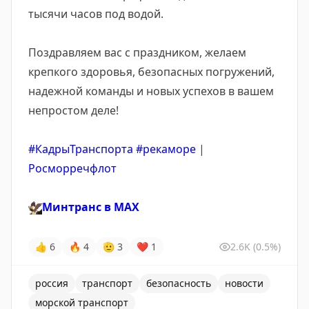
тысячи часов под водой.
Поздравляем вас с праздником, желаем
крепкого здоровья, безопасных погружений,
надежной команды и новых успехов в вашем
непростом деле!
#КадрыТранспорта
#рекаморе
|
Росморречфлот
🦅
Минтранс в
MAX
👍
6
🔥
4
🫡
3
❤
1
2.6K
(0.5%)
россия
транспорт
безопасность
новости
морской транспорт