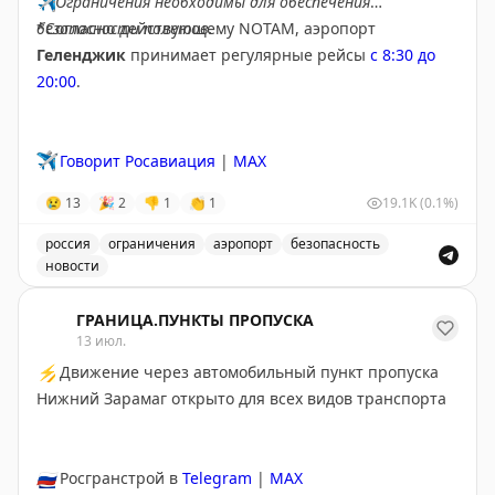
✈️
Ограничения необходимы для обеспечения
безопасности полетов.
*Согласно действующему NOTAM, аэропорт
Геленджик
принимает регулярные рейсы
с 8:30 до
20:00
.
✈️
Говорит Росавиация
|
MAX
😢
13
🎉
2
👎
1
👏
1
19.1K
(0.1%)
россия
ограничения
аэропорт
безопасность
новости
Введены временные ограничения на прием и выпуск в
ГРАНИЦА.ПУНКТЫ ПРОПУСКА
13 июл.
⚡
Движение через автомобильный пункт пропуска
Нижний Зарамаг открыто для всех видов транспорта
🇷🇺
Росгранстрой в
Telegram
|
MAX