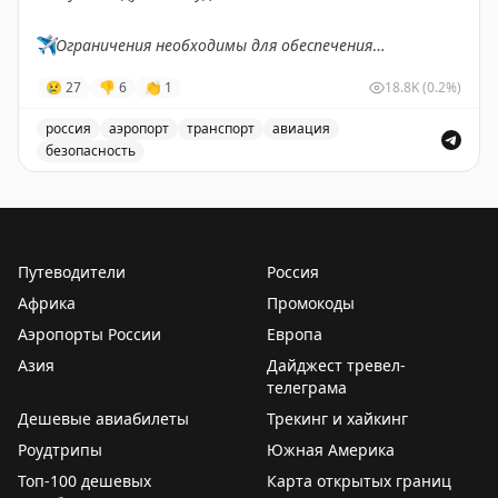
✈️
Ограничения необходимы для обеспечения
безопасности полетов.
😢
27
👎
6
👏
1
18.8K
(0.2%)
✈️
Говорит Росавиация
|
MАХ
россия
аэропорт
транспорт
авиация
безопасность
Введены временные ограничения на прием и выпуск 
Путеводители
Россия
Африка
Промокоды
Аэропорты России
Европа
Азия
Дайджест тревел-
телеграма
Дешевые авиабилеты
Трекинг и хайкинг
Роудтрипы
Южная Америка
Топ-100 дешевых
Карта открытых границ