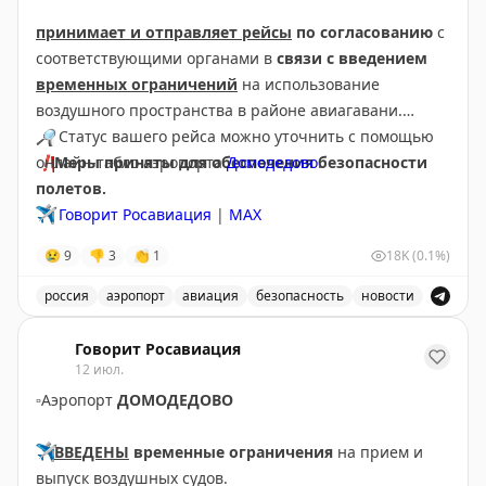
принимает и отправляет рейсы
по согласованию
с
соответствующими органами в
связи с введением
временных ограничений
на использование
воздушного пространства в районе авиагавани.
🔎
Статус вашего рейса можно уточнить с помощью
❗️
онлайн-табло аэропорта
Меры приняты для обеспечения безопасности
Домодедово
.
полетов.
✈️
Говорит Росавиация
|
МАХ
😢
9
👎
3
👏
1
18K
(0.1%)
россия
аэропорт
авиация
безопасность
новости
Аэропорт Домодедово принимает и отправляет рейсы
Говорит Росавиация
12 июл.
▫️
Аэропорт
ДОМОДЕДОВО
✈️
ВВЕДЕНЫ
временные ограничения
на прием и
выпуск воздушных судов.