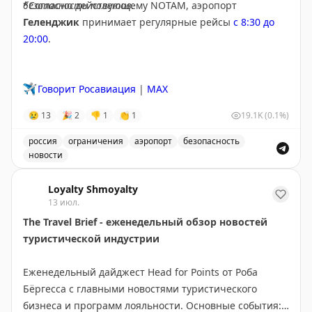
безопасности полетов.
*Согласно действующему NOTAM, аэропорт
позволяет получить электронное разрешение на
Геленджик
принимает регулярные рейсы
с 8:30 до
въезд в Шенген. Стоимость разрешения составит 20
20:00
.
евро.
Эти инициативы упростят процесс прохождения
✈️
Говорит Росавиация
|
MAX
границы для путешественников, хотя внедрение
требует значительных инвестиций и времени.
😢
13
🎉
2
👎
1
👏
1
19.1K
(0.1%)
россия
ограничения
аэропорт
безопасность
2PAXfly
|
Traveling For Miles
новости
Введены временные ограничения на прием и выпуск в
Loyalty Shmoyalty
13 июл.
The Travel Brief - еженедельный обзор новостей
туристической индустрии
Еженедельный дайджест Head for Points от Роба
Бёргесса с главными новостями туристического
бизнеса и программ лояльности. Основные события: