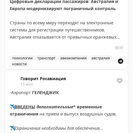
Цифровые декларации пассажиров: Австралия и
Европа модернизируют пограничный контроль
Страны по всему миру переходят на электронные
системы для регистрации путешественников.
Австралия отказывается от привычных оранжевых
бумажных карточек прибытия в пользу цифровой
30
платформы Australia Travel Declaration. Новая система
будет внедрена во всех международных аэропортах и
технологии
транспорт
авиакомпании
австралия
новости
портах в течение 12-18 месяцев. На проект выделено
Австралия отказывается от бумажных оранжевых карточ
56,1 млн австралийских долларов, а пилотная
Говорит Росавиация
программа уже запущена с авиакомпанией Qantas.
13 июл.
▫️
Аэропорт
ГЕЛЕНДЖИК
В Европе также идет модернизация пограничного
контроля. Система предварительной авторизации
✈️
ВВЕДЕНЫ
дополнительные
* временные
ETIAS для граждан не-ЕС снова отложена. Хотя
ограничения
на прием и выпуск воздушных судов.
официальный сайт указывает на запуск в конце 2026
года, эксперты скептичны относительно этого срока.
✈️
Ограничения необходимы для обеспечения
ETIAS работает по принципу американской ESTA и