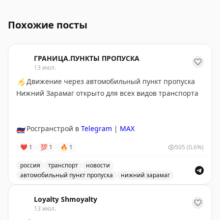
Частично возобновлено выполнение рейсов из/в аэр
Похожие посты
ГРАНИЦА.ПУНКТЫ ПРОПУСКА
13 июл.
⚡
Движение через автомобильный пункт пропуска
Нижний Зарамаг открыто для всех видов транспорта
🇷🇺
Росгранстрой в
Telegram
|
MAX
❤
1
💯
1
🔥
1
505
(0.6%)
россия
транспорт
новости
автомобильный пункт пропуска
нижний зарамаг
Движение через автомобильный пункт пропуска Нижни
Loyalty Shmoyalty
13 июл.