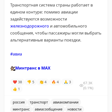
Транспортная система страны работает в
едином контуре: помимо авиации
задействуются возможности
железнодорожного
и автомобильного
сообщения, чтобы пассажиры могли выбрать
альтернативные варианты поездки.
#авиа
🦅
Минтранс в
MAX
❤
38
👎
5
👏
4
🔥
4
🙏
3
67.3K
(0.1%)
👍
1
россия
транспорт
авиакомпании
минтранс
авиасообщение
новости