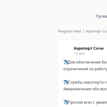
Путе
Telegram Feed
/
Аэропорт С
Аэропорт Сочи
16 мая
✈️
Для обеспечения бе
ограничения на работу
✈️
Службы аэропорта г
Авиакомпании обо все
✈️
Просим всех с уваж