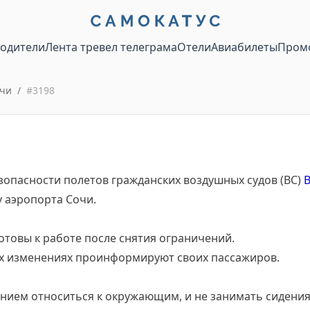
водители
Лента тревел телеграма
Отели
Авиабилеты
Пром
очи
/
#
3198
зопасности полетов гражданских воздушных судов (ВС)
 аэропорта Сочи.
отовы к работе после снятия ограничений.
х изменениях проинформируют своих пассажиров.
ением относиться к окружающим, и не занимать сидени