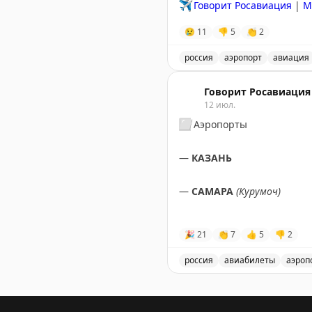
✈️
Говорит Росавиация
|
М
😢
11
👎
5
👏
2
россия
аэропорт
авиация
Аэропорт Домодедово при
Говорит Росавиация
12 июл.
⬜️
Аэропорты
—
КАЗАНЬ
—
САМАРА
(Курумоч)
—
УЛЬЯНОВСК
(Баратаевка
🎉
21
👏
7
👍
5
👎
2
—
ЧЕБОКСАРЫ
россия
авиабилеты
аэроп
Снятые ограничения на п
✈️
СНЯТЫ
ограничения
на 