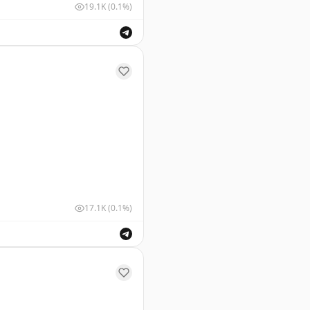
19.1K
(0.1%)
у Геленджика. Информация о безопасности полетов.
17.1K
(0.1%)
шных судов для обеспечения безопасности полетов.