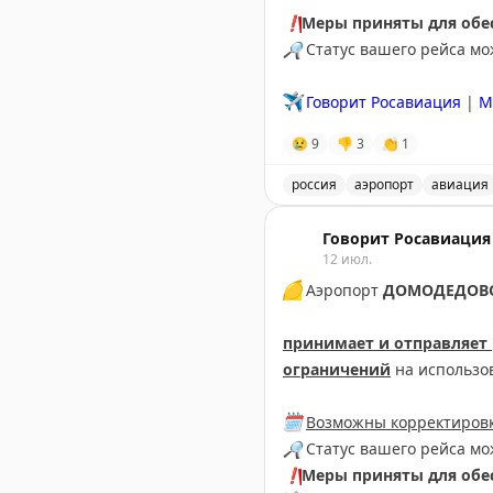
❗️
Меры приняты для обес
🔎
Статус вашего рейса м
✈️
Говорит Росавиация
|
М
😢
9
👎
3
👏
1
россия
аэропорт
авиация
Аэропорт Домодедово при
Говорит Росавиация
12 июл.
🟡
Аэропорт
ДОМОДЕДОВ
принимает и отправляет
ограничений
на использо
🗓
Возможны корректировк
🔎
Статус вашего рейса м
❗️
Меры приняты для обес