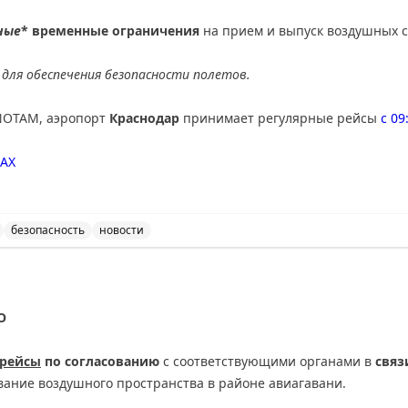
ные
* временные ограничения
на прием и выпуск воздушных с
для обеспечения безопасности полетов.
NOTAM, аэропорт
Краснодар
принимает регулярные рейсы
с 09
AX
безопасность
новости
ведены дополнительные временные ограничения на прие
О
 рейсы
по согласованию
с соответствующими органами в
связ
вание воздушного пространства в районе авиагавани.