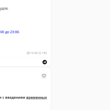
удов.
:00 до 23:00
.
19.4K
(0.1%)
м и выпуск воздушных судов для обеспечения безопасн
и с введением
временных