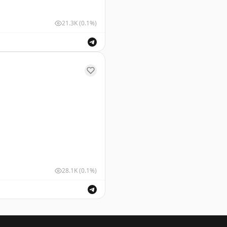
21.3K
(0.1%)
чений. Обеспечение безопасности полетов.
28.1K
(0.1%)
амары, Ульяновска и Чебоксары. Росавиация сообщает о