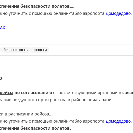
печения безопасности полетов.
ожно уточнить с помощью онлайн-табло аэропорта
Домодедово
.
АХ
безопасность
новости
нимает и отправляет рейсы по согласованию с соответ
О
 рейсы
по согласованию
с соответствующими органами в
связ
вание воздушного пространства в районе авиагавани.
и в расписании рейсов
.
ожно уточнить с помощью онлайн-табло аэропорта
Домодедово
.
печения безопасности полетов.