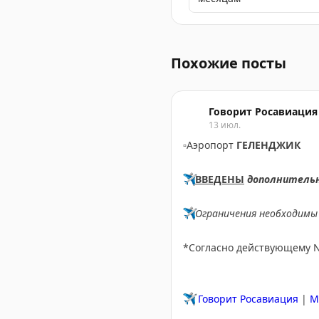
Временные ограничения н
Похожие посты
Говорит Росавиация
13 июл.
▫️
Аэропорт
ГЕЛЕНДЖИК
✈️
ВВЕДЕНЫ
дополнитель
✈️
Ограничения необходимы 
*Согласно действующему 
✈️
Говорит Росавиация
|
M