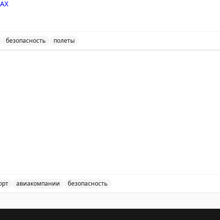
АХ
безопасность
полеты
нимает и отправляет рейсы с учетом временных ограни
)
орт
авиакомпании
безопасность
рием и выпуск воздушных судов в аэропортах Казани, С
прием и выпуск воздушных судов.