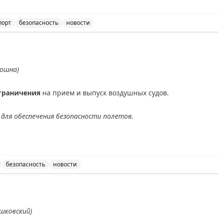
порт
безопасность
новости
ичения на прием и выпуск воздушных судов в аэропорт
ношна)
граничения
на прием и выпуск воздушных судов.
для обеспечения безопасности полетов.
АХ
безопасность
новости
ведены временные ограничения на прием и выпуск возду
шковский)