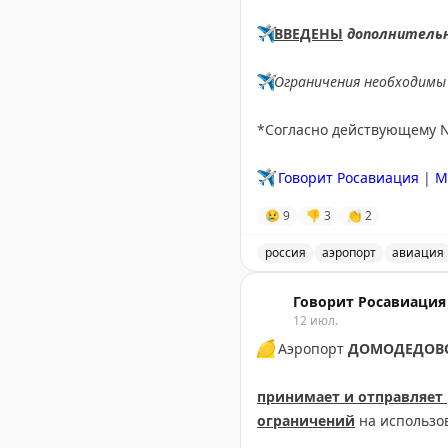
✈️
ВВЕДЕНЫ
дополнитель
✈️
Ограничения необходимы 
*Согласно действующему 
✈️
Говорит Росавиация
|
M
😢
9
👎
3
👏
2
россия
аэропорт
авиация
В аэропорту Краснодар в
Говорит Росавиация
12 июл.
🟡
Аэропорт
ДОМОДЕДОВ
принимает и отправляет
ограничений
на использо