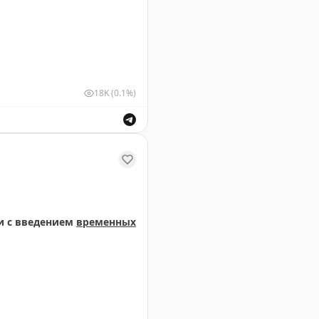
18K
(0.1%)
ствующими органами в связи с введением временных о
и с введением
временных