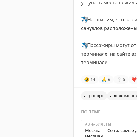
уступать места пожил
✈️
Напомним, что как и
санузлов расположены
✈️
Пассажиры могут от
терминале, на сайте а
терминале.
😢
14
🙏
6
❔
5
❤
аэропорт
авиакомпан
ПО ТЕМЕ
АВИАБИЛЕТЫ
Москва → Сочи: самые 
месяцам