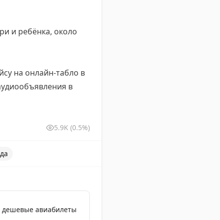
ри и ребёнка, около
су на онлайн-табло в
 аудиообъявления в
5.9K
(0.5%)
да
е дешевые авиабилеты