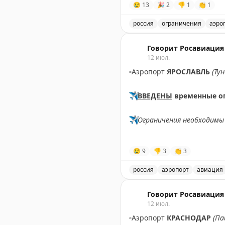
😢
13
🎉
2
👎
1
👏
1
россия
ограничения
аэро
Введены временные огран
Говорит Росавиация
12 июл.
▫️
Аэропорт
ЯРОСЛАВЛЬ
(Ту
✈️
ВВЕДЕНЫ
временные о
✈️
Ограничения необходимы 
✈️
Говорит Росавиация
|
М
😢
9
👎
3
👏
3
россия
аэропорт
авиация
В аэропорту Ярославля в
Говорит Росавиация
12 июл.
▫️
Аэропорт
КРАСНОДАР
(Па