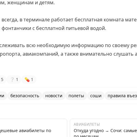
ым, женщинам и детям.
 всегда, в терминале работает бесплатная комната мате
 фонтанчики с бесплатной питьевой водой.
слеживать всю необходимую информацию по своему рей
эропорта, авиакомпаний, а также внимательно слушать
5
❔
1
💊
1
ии
безопасность
новости
полеты
соши
правила въез
АВИАБИЛЕТЫ
дешевые авиабилеты по
Откуда угодно → Сочи: самы
по месяцам