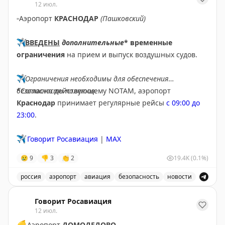
12 июл.
▫️
Аэропорт
КРАСНОДАР
(Пашковский)
✈️
ВВЕДЕНЫ
дополнительные
* временные
ограничения
на прием и выпуск воздушных судов.
✈️
Ограничения необходимы для обеспечения
безопасности полетов.
*Согласно действующему NOTAM, аэропорт
Краснодар
принимает регулярные рейсы
с 09:00 до
23:00
.
✈️
Говорит Росавиация
|
MAX
😢
9
👎
3
👏
2
19.4K
(0.1%)
россия
аэропорт
авиация
безопасность
новости
В аэропорту Краснодар введены дополнительные врем
Говорит Росавиация
12 июл.
🟡
Аэропорт
ДОМОДЕДОВО