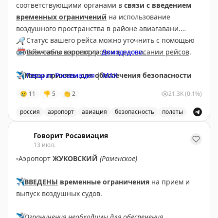
соответствующими органами в
связи с введением
временных ограничений
на использование
воздушного пространства в районе авиагавани.
🔎
Статус вашего рейса можно уточнить с помощью
🗓
онлайн-табло аэропорта
Возможны корректировки в расписании рейсов
Домодедово
.
.
❗️
✈️
Меры приняты для обеспечения безопасности
Говорит Росавиация
|
МАХ
полетов.
😢
11
👎
5
👏
2
21.3K
(0.1%)
россия
аэропорт
авиация
безопасность
полеты
Аэропорт Домодедово принимает и отправляет рейсы
Говорит Росавиация
13 июл.
▫️
Аэропорт
ЖУКОВСКИЙ
(Раменское)
✈️
ВВЕДЕНЫ
временные ограничения
на прием и
выпуск воздушных судов.
✈️
Ограничения необходимы для обеспечения