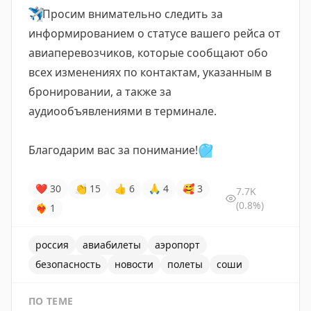
✈️
Просим внимательно следить за
информированием о статусе вашего рейса от
авиаперевозчиков, которые сообщают обо
всех изменениях по контактам, указанным в
бронировании, а также за
аудиообъявлениями в терминале.
Благодарим вас за понимание!
🩵
❤
30
👏
15
👍
6
🙏
4
🥰
3
7.7K
(0.8%)
❤‍🔥
1
россия
авиабилеты
аэропорт
безопасность
новости
полеты
соши
ПО ТЕМЕ