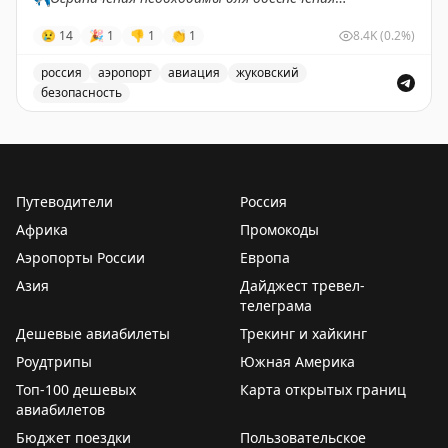
безопасности полетов.
😢
14
🎉
1
👎
1
👏
1
8.4K
(0.2%)
✈️
Говорит Росавиация
|
MАХ
россия
аэропорт
авиация
жуковский
безопасность
В аэропорту Жуковский введены временные ограничен
Путеводители
Россия
Африка
Промокоды
Аэропорты России
Европа
Азия
Дайджест тревел-
телеграма
Дешевые авиабилеты
Трекинг и хайкинг
Роудтрипы
Южная Америка
Топ-100 дешевых
Карта открытых границ
авиабилетов
Бюджет поездки
Пользовательское