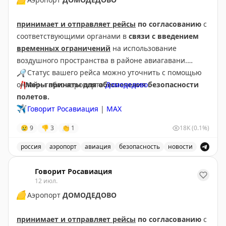
принимает и отправляет рейсы
по согласованию
с
соответствующими органами в
связи с введением
временных ограничений
на использование
воздушного пространства в районе авиагавани.
🔎
Статус вашего рейса можно уточнить с помощью
❗️
онлайн-табло аэропорта
Меры приняты для обеспечения безопасности
Домодедово
.
полетов.
✈️
Говорит Росавиация
|
МАХ
😢
9
👎
3
👏
1
18K
(0.1%)
россия
аэропорт
авиация
безопасность
новости
Аэропорт Домодедово принимает и отправляет рейсы
Говорит Росавиация
12 июл.
🟡
Аэропорт
ДОМОДЕДОВО
принимает и отправляет рейсы
по согласованию
с