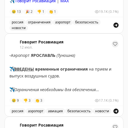
✈️
Говорит Росавиация
|
MAX
😢
13
🎉
2
👎
1
👏
1
19.1K
(0.1%)
россия
ограничения
аэропорт
безопасность
новости
Введены временные ограничения на прием и выпуск в
Говорит Росавиация
12 июл.
▫️
Аэропорт
ЯРОСЛАВЛЬ
(Туношна)
✈️
ВВЕДЕНЫ
временные ограничения
на прием и
выпуск воздушных судов.
✈️
Ограничения необходимы для обеспечения
безопасности полетов.
😢
9
👎
3
👏
3
17.1K
(0.1%)
✈️
Говорит Росавиация
|
МАХ
россия
аэропорт
авиация
безопасность
новости
В аэропорту Ярославля введены временные ограничен
Говорит Росавиация