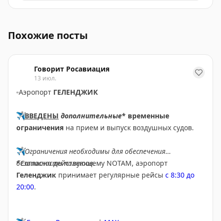
Снятые ограничения на прием и выпуск воздушных су
Похожие посты
Говорит Росавиация
13 июл.
▫️
Аэропорт
ГЕЛЕНДЖИК
✈️
ВВЕДЕНЫ
дополнительные
* временные
ограничения
на прием и выпуск воздушных судов.
✈️
Ограничения необходимы для обеспечения
безопасности полетов.
*Согласно действующему NOTAM, аэропорт
Геленджик
принимает регулярные рейсы
с 8:30 до
20:00
.