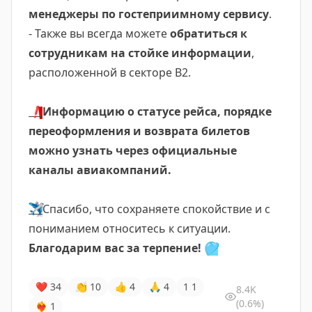
менеджеры по гостеприимному сервису
.
- Также вы всегда можете
обратиться к
сотрудникам на стойке информации
,
расположенной в секторе В2.
❗️
Информацию о статусе рейса, порядке
переоформления и возврата билетов
можно узнать через официальные
каналы авиакомпаний.
✈️
Спасибо, что сохраняете спокойствие и с
пониманием относитесь к ситуации.
Благодарим вас за терпение!
🩵
❤
34
👏
10
👍
4
🙏
4
1
1
8.4K
(0.6%)
❤‍🔥
1