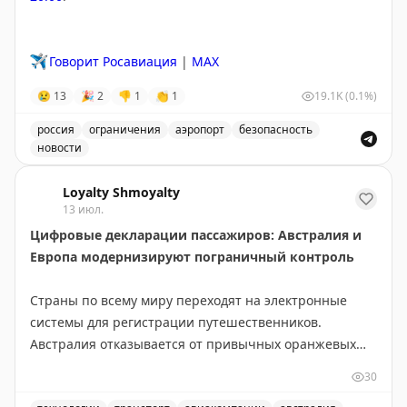
⠀
Пусть каждый полёт приносит новые впечатления, а
✈️
Говорит Росавиация
|
MAX
каждая улыбка, подаренная пассажирам, обязательно
возвращается к вам! С праздником!
😢
13
🎉
2
👎
1
👏
1
19.1K
(0.1%)
россия
ограничения
аэропорт
безопасность
новости
Введены временные ограничения на прием и выпуск в
Loyalty Shmoyalty
13 июл.
Цифровые декларации пассажиров: Австралия и
Европа модернизируют пограничный контроль
Страны по всему миру переходят на электронные
системы для регистрации путешественников.
Австралия отказывается от привычных оранжевых
бумажных карточек прибытия в пользу цифровой
30
платформы Australia Travel Declaration. Новая система