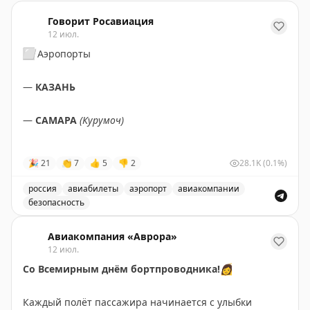
Говорит Росавиация
12 июл.
⬜️
Аэропорты
—
КАЗАНЬ
—
САМАРА
(Курумоч)
—
УЛЬЯНОВСК
(Баратаевка)
🎉
21
👏
7
👍
5
👎
2
28.1K
(0.1%)
—
ЧЕБОКСАРЫ
россия
авиабилеты
аэропорт
авиакомпании
безопасность
✈️
СНЯТЫ
ограничения
на прием и выпуск
Снятые ограничения на прием и выпуск воздушных су
воздушных судов.
Авиакомпания «Аврора»
12 июл.
Со Всемирным днём бортпроводника!
👩
✈️
Ограничения вводили для обеспечения безопасности
⠀
полетов.
Каждый полёт пассажира начинается с улыбки