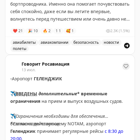
бортпроводника. Именно она помогает почувствовать
✈️
Говорит Росавиация
|
MАХ
себя спокойно, даже если вы летите впервые,
волнуетесь перед путешествием или очень давно не
виделись с близкими.
❤
21
🎉
10
🔥
2
1
1
🥰
1
2.3K
(1.5%)
⠀
Бортпроводники — это люди, которые умеют быть
авиабилеты
авиакомпании
безопасность
новости
одновременно внимательными, заботливыми и
полеты
невероятно собранными. Они знают, как создать
Поздравление с Всемирным днём бортпроводника и в
уютную атмосферу на борту, поддержать пассажира
Говорит Росавиация
13 июл.
добрым словом, помочь в любой ситуации и сделать
▫️
Аэропорт
ГЕЛЕНДЖИК
всё, чтобы путешествие прошло спокойно и
безопасно.
✈️
ВВЕДЕНЫ
дополнительные
* временные
⠀
ограничения
на прием и выпуск воздушных судов.
За каждым рейсом стоят профессионализм,
ответственность и огромная любовь к своему делу.
✈️
Ограничения необходимы для обеспечения
Спасибо каждому бортпроводнику авиакомпании
безопасности полетов.
*Согласно действующему NOTAM, аэропорт
«Аврора» за искреннюю заботу о пассажирах,
Геленджик
принимает регулярные рейсы
с 8:30 до
выдержку, доброту и тепло, которое вы дарите даже
20:00
.
на высоте нескольких тысяч метров.