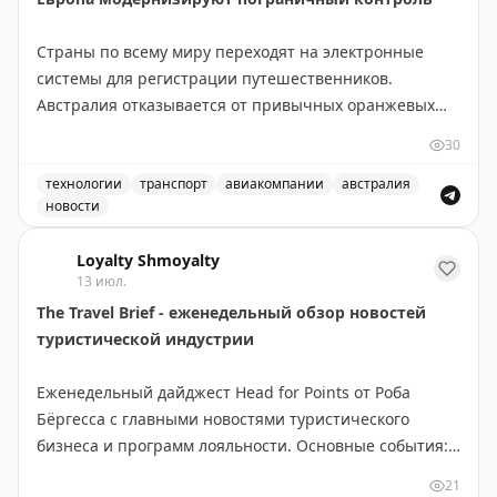
Страны по всему миру переходят на электронные
системы для регистрации путешественников.
Австралия отказывается от привычных оранжевых
бумажных карточек прибытия в пользу цифровой
30
платформы Australia Travel Declaration. Новая система
будет внедрена во всех международных аэропортах и
технологии
транспорт
авиакомпании
австралия
новости
портах в течение 12-18 месяцев. На проект выделено
Австралия отказывается от бумажных оранжевых карточ
56,1 млн австралийских долларов, а пилотная
Loyalty Shmoyalty
программа уже запущена с авиакомпанией Qantas.
13 июл.
The Travel Brief - еженедельный обзор новостей
В Европе также идет модернизация пограничного
туристической индустрии
контроля. Система предварительной авторизации
ETIAS для граждан не-ЕС снова отложена. Хотя
Еженедельный дайджест Head for Points от Роба
официальный сайт указывает на запуск в конце 2026
Бёргесса с главными новостями туристического
года, эксперты скептичны относительно этого срока.
бизнеса и программ лояльности. Основные события:
ETIAS работает по принципу американской ESTA и
новое приложение British Airways требует доработки,
позволяет получить электронное разрешение на
21