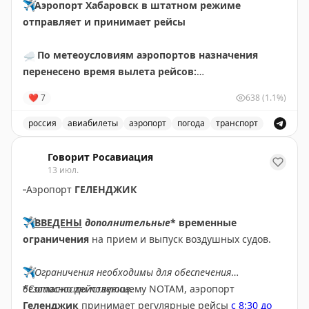
✈️
Аэропорт Хабаровск в штатном режиме
отправляет и принимает рейсы
☁️
По метеоусловиям аэропортов назначения
перенесено время вылета рейсов:
🟡
НИ411 Хабаровск – Чегдомын за 10 июля.
❤
7
638
(1.1%)
Ожидаемое время отправления – 14 июля в 12.30
🟡
НИ411 Хабаровск – Чегдомын. Ожидаемое время
россия
авиабилеты
аэропорт
погода
транспорт
отправления – 15 июля в 10.35
Обновления о рейсах и погоде в аэропорту Хабаровск
Говорит Росавиация
✍🏼
Авиакомпаниями перенесено время вылета
13 июл.
рейсов:
▫️
Аэропорт
ГЕЛЕНДЖИК
🟡
НИ469 Хабаровск – Богородское за 10, 13 июля.
Информация о времени вылета – 10.10
✈️
ВВЕДЕНЫ
дополнительные
* временные
🟡
НИ419 Хабаровск – Охотск за 11, 12, 13 июля.
ограничения
на прием и выпуск воздушных судов.
Информация о времени вылета – 10.10
🟡
НИ401 Хабаровск – Николаевск-на-Амуре – Охотск
✈️
Ограничения необходимы для обеспечения
за 12, 13 июля. Информация о времени вылета – 10.10
безопасности полетов.
*Согласно действующему NOTAM, аэропорт
🟡
SU850 Хабаровск – Санья. Ожидаемое время
Геленджик
принимает регулярные рейсы
с 8:30 до