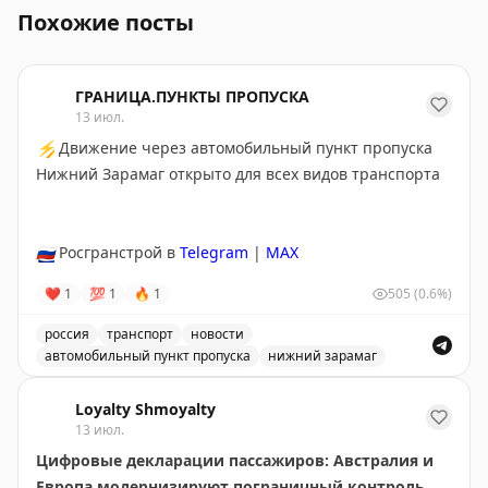
Похожие посты
ГРАНИЦА.ПУНКТЫ ПРОПУСКА
13 июл.
⚡
Движение через автомобильный пункт пропуска
Нижний Зарамаг открыто для всех видов транспорта
🇷🇺
Росгранстрой в
Telegram
|
MAX
❤
1
💯
1
🔥
1
505
(0.6%)
россия
транспорт
новости
автомобильный пункт пропуска
нижний зарамаг
Движение через автомобильный пункт пропуска Нижни
Loyalty Shmoyalty
13 июл.
Цифровые декларации пассажиров: Австралия и
Европа модернизируют пограничный контроль