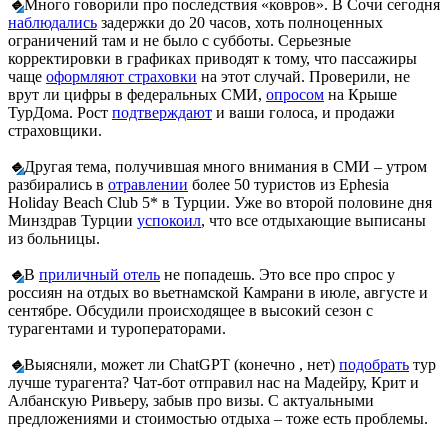
🔹
Много говорили про последствия «ковров». В Сочи сегодня
наблюдались
задержки до 20 часов, хоть полноценных
ограничений там и не было с субботы. Серьезные
корректировки в графиках приводят к тому, что пассажиры
чаще
оформляют страховки
на этот случай. Проверили, не
врут ли цифры в федеральных СМИ,
опросом
на Крыше
ТурДома. Рост
подтверждают
и ваши голоса, и продажи
страховщики.
🔹
Другая тема, получившая много внимания в СМИ – утром
разбирались в
отравлении
более 50 туристов из Ephesia
Holiday Beach Club 5* в Турции. Уже во второй половине дня
Минздрав Турции
успокоил
, что все отдыхающие выписаны
из больницы.
🔹
В
приличный отель
не попадешь. Это все про спрос у
россиян на отдых во вьетнамской Камрани в июле, августе и
сентябре. Обсудили происходящее в высокий сезон с
турагентами и туроператорами.
🔹
Выясняли, может ли ChatGPT (конечно , нет)
подобрать
тур
лучше турагента? Чат-бот отправил нас на Мадейру, Крит и
Албанскую Ривьеру, забыв про визы. С актуальными
предложениями и стоимостью отдыха – тоже есть проблемы.