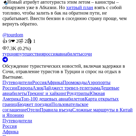
🔹
Новый атрибут автотуриста этим летом – канистры –
обнаружен уже в Абхазии. Но
хитрый план
взять с собой
топливо, чтобы залить в бак на обратном пути, не
срабатывает. Ввести бензин в соседнюю страну проще, чем
вернуть обратно.
@tourdom
👍
9
❤
2
🤣
2
🗿
1
7.3K
(0.2%)
турция
путешествия
россия
авиабилеты
сочи
Обсуждение туристических новостей, включая задержки в
Сочи, отравление туристов в Турции и спрос на отдых в
Вьетнаме.
Путеводители
Россия
Африка
Промокоды
Аэропорты
России
Европа
Азия
Дайджест тревел-телеграма
Дешевые
авиабилеты
Трекинг и хайкинг
Роудтрипы
Южная
Америка
Топ-100 дешевых авиабилетов
Карта открытых
границ
Бюджет поездки
Пользовательское
соглашение
Отели
Правила въезда
Сложные маршруты в Китай
и Японию
Путеводители
Россия
Африка