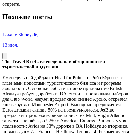
открыта.
Похожие посты
Loyalty Shmoyalty
13 июл.
The Travel Brief - еженедельный обзор новостей
туристической индустрии
Еженедельный дайджест Head for Points от Роба Бёргесса с
главными новостями туристического бизнеса и программ
лояльности. Основные события: новое приложение British
Airways требует доработки, BA сменила поставщика наборов
для Club World, easyJet продаёт свой бизнес Apollo, открылся
люкс-лаунж в Manchester Airport. Выгодные предложения:
Eurostar дарит скидку 50% на премиум-классы, JetBlue
предлагает привлекательные тарифы на Mint, Virgin Atlantic
запустила кэшбэк до £250 с American Express. В программах
лояльности: Avios на 33% дороже в BA Holidays до вторника,
новый лаунж Air France в Heathrow Terminal 4. Рекомендуется