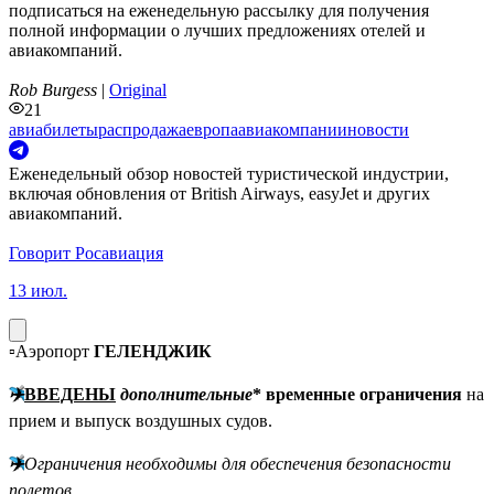
подписаться на еженедельную рассылку для получения
полной информации о лучших предложениях отелей и
авиакомпаний.
Rob Burgess
|
Original
21
авиабилеты
распродажа
европа
авиакомпании
новости
Еженедельный обзор новостей туристической индустрии,
включая обновления от British Airways, easyJet и других
авиакомпаний.
Говорит Росавиация
13 июл.
▫️
Аэропорт
ГЕЛЕНДЖИК
✈️
ВВЕДЕНЫ
дополнительные
* временные ограничения
на
прием и выпуск воздушных судов.
✈️
Ограничения необходимы для обеспечения безопасности
полетов.