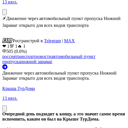
13 июл.
⚡
Движение через автомобильный пункт пропуска Нижний
Зарамаг открыто для всех видов транспорта
🇷🇺
Росгранстрой в
Telegram
|
MAX
❤
1
💯
1
🔥
1
505
(0.6%)
россия
транспорт
новости
автомобильный пункт
пропуска
нижний зарамаг
Движение через автомобильный пункт пропуска Нижний
Зарамаг открыто для всех видов транспорта.
Крыша ТурДома
13 июл.
Очередной день подходит к концу, а это значит самое время
вспомнить, каким он был на Крыше ТурДома.