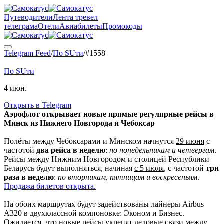
Путеводители
Лента тревел
телеграма
Отели
Авиабилеты
Промокоды
Telegram Feed
/
По SUти
/
#
1558
По SUти
4 июн.
Открыть в Telegram
Аэрофлот открывает новые прямые регулярные рейсы в
Минск из Нижнего Новгорода и Чебоксар
Полёты между Чебоксарами и Минском начнутся
29 июня
с
частотой
два рейса в неделю
:
по понедельникам и четвергам
.
Рейсы между Нижним Новгородом и столицей Республики
Беларусь будут выполняться, начиная
с 5 июля
, с частотой
три
раза в неделю
:
по вторникам, пятницам и воскресеньям
.
Продажа билетов открыта.
На обоих маршрутах будут задействованы лайнеры Airbus
A320 в двухклассной компоновке: Эконом и Бизнес.
Ожидается, что новые рейсы укрепят деловые связи между