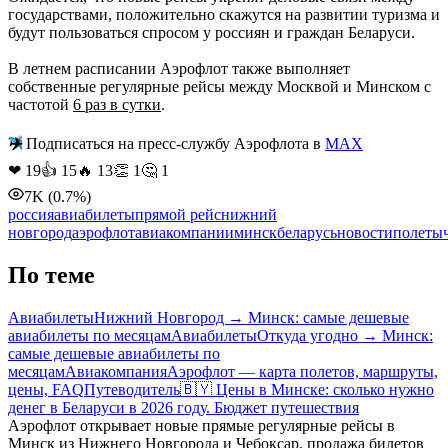
государствами, положительно скажутся на развитии туризма и
будут пользоваться спросом у россиян и граждан Беларуси.
В летнем расписании Аэрофлот также выполняет
собственные регулярные рейсы между Москвой и Минском с
частотой
6 раз в сутки
.
✈️
Подписаться на пресс-службу Аэрофлота в
MAX
❤
19
👍
15
🔥
13
👏
1
🤔
1
7K
(0.7%)
россия
авиабилеты
прямой рейс
нижний
новгород
аэрофлот
авиакомпании
минск
беларусь
новости
полеты
По теме
Авиабилеты
Нижний Новгород → Минск: самые дешевые
авиабилеты по месяцам
Авиабилеты
Откуда угодно → Минск:
самые дешевые авиабилеты по
месяцам
Авиакомпания
Аэрофлот — карта полетов, маршруты,
цены, FAQ
Путеводитель
🇧🇾 Цены в Минске: сколько нужно
денег в Беларуси в 2026 году. Бюджет путешествия
Аэрофлот открывает новые прямые регулярные рейсы в
Минск из Нижнего Новгорода и Чебоксар, продажа билетов