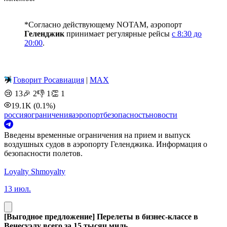
*Согласно действующему NOTAM, аэропорт
Геленджик
принимает регулярные рейсы
с 8:30 до
20:00
.
✈️
Говорит Росавиация
|
MAX
😢
13
🎉
2
👎
1
👏
1
19.1K
(0.1%)
россия
ограничения
аэропорт
безопасность
новости
Введены временные ограничения на прием и выпуск
воздушных судов в аэропорту Геленджика. Информация о
безопасности полетов.
Loyalty Shmoyalty
13 июл.
[Выгодное предложение] Перелеты в бизнес-классе в
Венесуэлу всего за 15 тысяч миль