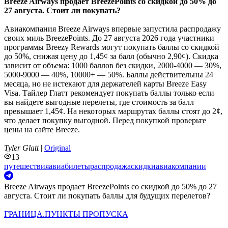
Breeze Airways продает BreezePoints со скидкой до 50% до
27 августа. Стоит ли покупать?
Авиакомпания Breeze Airways впервые запустила распродажу
своих миль BreezePoints. До 27 августа 2026 года участники
программы Breezy Rewards могут покупать баллы со скидкой
до 50%, снижая цену до 1,45¢ за балл (обычно 2,90¢). Скидка
зависит от объема: 1000 баллов без скидки, 2000-4000 — 30%,
5000-9000 — 40%, 10000+ — 50%. Баллы действительны 24
месяца, но не истекают для держателей карты Breeze Easy
Visa. Тайлер Глатт рекомендует покупать баллы только если
вы найдете выгодные перелеты, где стоимость за балл
превышает 1,45¢. На некоторых маршрутах баллы стоят до 2¢,
что делает покупку выгодной. Перед покупкой проверьте
цены на сайте Breeze.
Tyler Glatt
|
Original
13
путешествия
авиабилеты
распродажа
скидки
авиакомпании
Breeze Airways продает BreezePoints со скидкой до 50% до 27
августа. Стоит ли покупать баллы для будущих перелетов?
ГРАНИЦА.ПУНКТЫ ПРОПУСКА