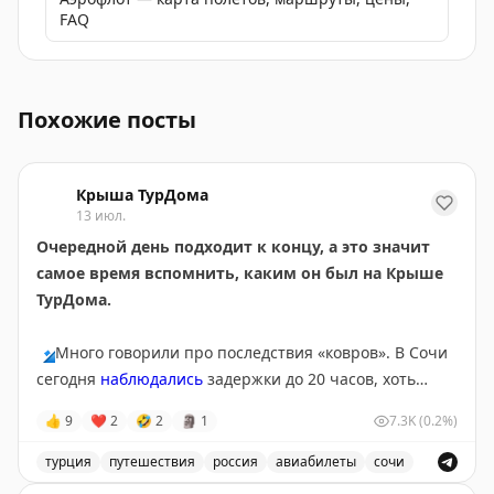
FAQ
Генеральный директор Аэрофлота провел рабочую вст
Похожие посты
Крыша ТурДома
13 июл.
Очередной день подходит к концу, а это значит
самое время вспомнить, каким он был на Крыше
ТурДома.
🔹
Много говорили про последствия «ковров». В Сочи
сегодня
наблюдались
задержки до 20 часов, хоть
полноценных ограничений там и не было с субботы.
👍
9
❤
2
🤣
2
🗿
1
7.3K
(0.2%)
Серьезные корректировки в графиках приводят к
тому, что пассажиры чаще
оформляют страховки
на
турция
путешествия
россия
авиабилеты
сочи
этот случай. Проверили, не врут ли цифры в