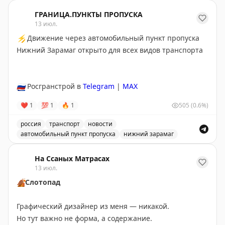
Breeze Airways продает BreezePoints со скидкой до 50
действительны 24 месяца, но не истекают для
Закат в 20.59
ГРАНИЦА.ПУНКТЫ ПРОПУСКА
держателей карты Breeze Easy Visa. Тайлер Глатт
13 июл.
рекомендует покупать баллы только если вы найдете
🔗
Остаемся с вами на связи на всех ресурсах.
⚡
Движение через автомобильный пункт пропуска
выгодные перелеты, где стоимость за балл
Подписывайтесь на наш канал в MAX
Нижний Зарамаг открыто для всех видов транспорта
превышает 1,45¢. На некоторых маршрутах баллы
стоят до 2¢, что делает покупку выгодной. Перед
покупкой проверьте цены на сайте Breeze.
🇷🇺
Росгранстрой в
Telegram
|
MAX
Tyler Glatt
|
Original
❤
1
💯
1
🔥
1
505
(0.6%)
россия
транспорт
новости
автомобильный пункт пропуска
нижний зарамаг
Движение через автомобильный пункт пропуска Нижни
На Ссаных Матрасах
13 июл.
🍂
Слотопад
Графический дизайнер из меня — никакой.
Но тут важно не форма, а содержание.