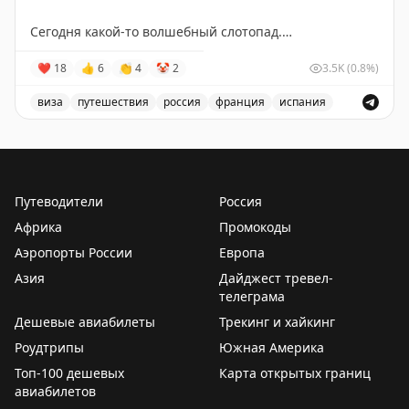
Сегодня какой-то волшебный слотопад.
Записал своих путешественников в визовые центры:
❤
18
👍
6
👏
4
🤡
2
3.5K
(0.8%)
Испания — 17 июля,
Франция — 23 июля,
виза
путешествия
россия
франция
испания
Великобритания — 14 августа.
Запись о слотопаде в визовые центры Испании, Франц
Пошёл дальше разгребать этот слотопад.
Вопросы, запросы, записи — всё сюда:
Путеводители
Россия
📲
@matrasssi
Африка
Промокоды
Stay tuned!
Аэропорты России
Европа
Подписаться на Матрассы
Азия
Дайджест тревел-
телеграма
Дешевые авиабилеты
Трекинг и хайкинг
Роудтрипы
Южная Америка
Топ-100 дешевых
Карта открытых границ
авиабилетов