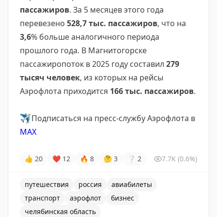
пассажиров
. За 5 месяцев этого года
перевезено
528,7 тыс. пассажиров
, что на
3,6
% больше аналогичного периода
прошлого года. В Магнитогорске
пассажиропоток в 2025 году составил
279
тысяч
человек
, из которых на рейсы
Аэрофлота приходится
166 тыс. пассажиров
.
✈️
Подписаться на пресс-службу Аэрофлота в
MAX
👍
20
❤
12
🔥
8
🤔
3
❔
2
7.7K
(0.6%)
путешествия
россия
авиабилеты
транспорт
аэрофлот
бизнес
челябинская область