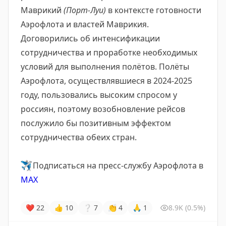
Маврикий
(Порт-Луи)
в контексте готовности
Аэрофлота и властей Маврикия.
Договорились об интенсификации
сотрудничества и проработке необходимых
условий для выполнения полётов. Полёты
Аэрофлота, осуществлявшиеся в 2024-2025
году, пользовались высоким спросом у
россиян, поэтому возобновление рейсов
послужило бы позитивным эффектом
сотрудничества обеих стран.
✈️
Подписаться на пресс-службу Аэрофлота в
MAX
❤
22
👍
10
❔
7
👏
4
🙏
1
8.9K
(0.5%)