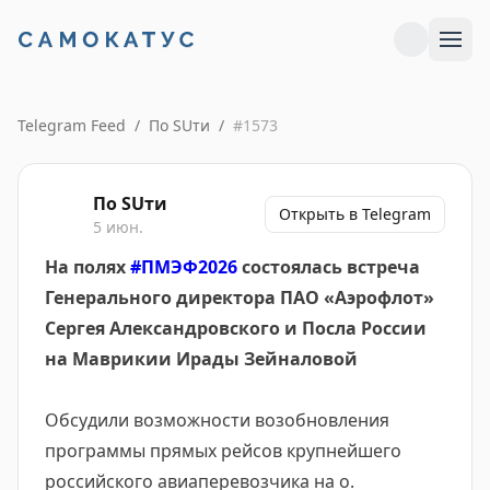
Telegram Feed
/
По SUти
/
#
1573
По SUти
Открыть в Telegram
5 июн.
На полях
#ПМЭФ2026
состоялась встреча
Генерального директора ПАО «Аэрофлот»
Сергея Александровского и Посла России
на Маврикии Ирады Зейналовой
Обсудили возможности возобновления
программы прямых рейсов крупнейшего
российского авиаперевозчика на о.