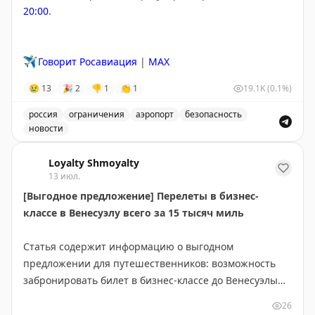
20:00
.
✈️
Говорит Росавиация
|
MAX
😢
13
🎉
2
👎
1
👏
1
19.1K
(0.1%)
россия
ограничения
аэропорт
безопасность
новости
Введены временные ограничения на прием и выпуск в
Loyalty Shmoyalty
13 июл.
[Выгодное предложение] Перелеты в бизнес-
классе в Венесуэлу всего за 15 тысяч миль
Статья содержит информацию о выгодном
предложении для путешественников: возможность
забронировать билет в бизнес-классе до Венесуэлы
всего за 15 000 миль. Это отличная возможность для
26
тех, кто накопил достаточное количество миль в