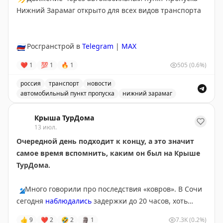
выгодные перелеты, где стоимость за балл
Нижний Зарамаг открыто для всех видов транспорта
превышает 1,45¢. На некоторых маршрутах баллы
стоят до 2¢, что делает покупку выгодной. Перед
покупкой проверьте цены на сайте Breeze.
🇷🇺
Росгранстрой в
Telegram
|
MAX
Tyler Glatt
|
Original
❤
1
💯
1
🔥
1
505
(0.6%)
россия
транспорт
новости
автомобильный пункт пропуска
нижний зарамаг
Движение через автомобильный пункт пропуска Нижни
Крыша ТурДома
13 июл.
Очередной день подходит к концу, а это значит
самое время вспомнить, каким он был на Крыше
ТурДома.
🔹
Много говорили про последствия «ковров». В Сочи
сегодня
наблюдались
задержки до 20 часов, хоть
полноценных ограничений там и не было с субботы.
👍
9
❤
2
🤣
2
🗿
1
7.3K
(0.2%)