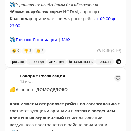
✈️
Ограничения необходимы для обеспечения
безопасности полетов.
*Согласно действующему NOTAM, аэропорт
Краснодар
принимает регулярные рейсы
с 09:00 до
23:00
.
✈️
Говорит Росавиация
|
MAX
😢
9
👎
3
👏
2
19.4K
(0.1%)
россия
аэропорт
авиация
безопасность
новости
В аэропорту Краснодар введены дополнительные врем
Говорит Росавиация
12 июл.
🟡
Аэропорт
ДОМОДЕДОВО
принимает и отправляет рейсы
по согласованию
с
соответствующими органами в
связи с введением
временных ограничений
на использование
воздушного пространства в районе авиагавани.