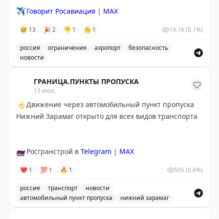
✈️
Говорит Росавиация
|
MAX
😢
13
🎉
2
👎
1
👏
1
19.1K
(0.1%)
россия
ограничения
аэропорт
безопасность
новости
Введены временные ограничения на прием и выпуск в
ГРАНИЦА.ПУНКТЫ ПРОПУСКА
13 июл.
⚡
Движение через автомобильный пункт пропуска
Нижний Зарамаг открыто для всех видов транспорта
🇷🇺
Росгранстрой в
Telegram
|
MAX
❤
1
💯
1
🔥
1
505
(0.6%)
россия
транспорт
новости
автомобильный пункт пропуска
нижний зарамаг
Движение через автомобильный пункт пропуска Нижни