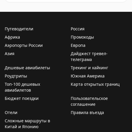
ТОП-10 для частых летающих: Хьюстон (IAH),
Рейтинг лучших и худших аэропортов США для пересад
Вашингтон Даллес, Детройт, Сиэтл-Такома,
Вашингтон Рейган, Тампа, Денвер, JFK, Солт-Лейк-
Сити и еще один аэропорт.
Путеводители
Россия
Африка
Промокоды
ТОП-10 для семей: Детройт, Бостон Логан, Хьюстон,
Аэропорты России
Европа
Вашингтон Даллес, Сиэтл-Такома, Солт-Лейк-Сити,
Азия
Балтимор-Вашингтон, LaGuardia, Вашингтон Рейган,
Дайджест тревел-
телеграма
Сан-Франциско.
Дешевые авиабилеты
Трекинг и хайкинг
Худшие аэропорты: Орландо, Форт-Лодердейл, Чикаго
Роудтрипы
Южная Америка
Мидвей, Чикаго О'Хэр, Ньюарк, Сан-Франциско, Сан-
Топ-100 дешевых
Карта открытых границ
Диего, Нэшвилл, Атланта и Даллас-Форт-Уэрт. Они
авиабилетов
отличаются плохими местами для сидения, грязью,
Бюджет поездки
Пользовательское
нехваткой розеток и медленным сервисом.
соглашение
Отели
Правила въезда
Your Mileage May Vary
|
Original
Сложные маршруты в
Китай и Японию