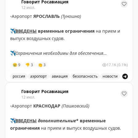
Говорит Росавиация
12 июл.
▫️
Аэропорт
ЯРОСЛАВЛЬ
(Туношна)
✈️
ВВЕДЕНЫ
временные ограничения
на прием и
выпуск воздушных судов.
✈️
Ограничения необходимы для обеспечения
безопасности полетов.
😢
9
👎
3
👏
3
17.1K
(0.1%)
✈️
Говорит Росавиация
|
МАХ
россия
аэропорт
авиация
безопасность
новости
В аэропорту Ярославля введены временные ограничен
Говорит Росавиация
12 июл.
▫️
Аэропорт
КРАСНОДАР
(Пашковский)
✈️
ВВЕДЕНЫ
дополнительные
* временные
ограничения
на прием и выпуск воздушных судов.