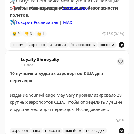
🔎
Статус вашего рейса можно уточнить с помощью
❗️
онлайн-табло аэропорта
Меры приняты для обеспечения безопасности
Домодедово
.
полетов.
✈️
Говорит Росавиация
|
МАХ
😢
9
👎
3
👏
1
18K
(0.1%)
россия
аэропорт
авиация
безопасность
новости
Аэропорт Домодедово принимает и отправляет рейсы
Loyalty Shmoyalty
13 июл.
10 лучших и худших аэропортов США для
пересадок
Издание Your Mileage May Vary проанализировало 29
крупных аэропортов США, чтобы определить лучшие
и худшие места для пересадок. Исследование
учитывало разные потребности путешественников:
18
для частых летающих и для семей с детьми.
аэропорт
сша
новости
нью йорк
пересадки