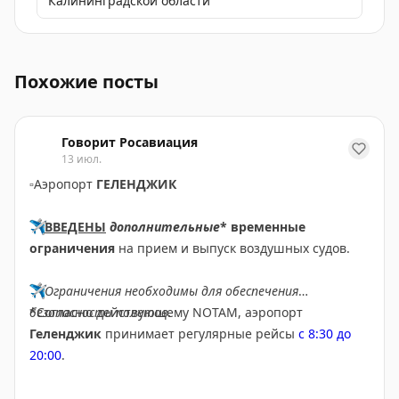
Калининградской области
Президент Танзании Самия Сулуху Хассан получила з
Похожие посты
Говорит Росавиация
13 июл.
▫️
Аэропорт
ГЕЛЕНДЖИК
✈️
ВВЕДЕНЫ
дополнительные
* временные
ограничения
на прием и выпуск воздушных судов.
✈️
Ограничения необходимы для обеспечения
безопасности полетов.
*Согласно действующему NOTAM, аэропорт
Геленджик
принимает регулярные рейсы
с 8:30 до
20:00
.