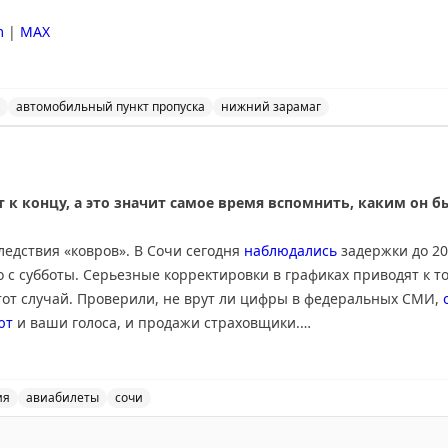
m
|
MAX
автомобильный пункт пропуска
нижний зарамаг
льный пункт пропуска Нижний Зарамаг открыто для все
 к концу, а это значит самое время вспомнить, каким он 
ледствия «ковров». В Сочи сегодня
наблюдались
задержки до 20
 с субботы. Серьезные корректировки в графиках приводят к т
тот случай. Проверили, не врут ли цифры в федеральных СМИ,
ют
и ваши голоса, и продажи страховщики.
я много внимания в СМИ – утром разбирались в
отравлении
бол
урции. Уже во второй половине дня Минздрав Турции
успокоил
, 
ия
авиабилеты
сочи
 новостей, включая задержки в Сочи, отравление турист