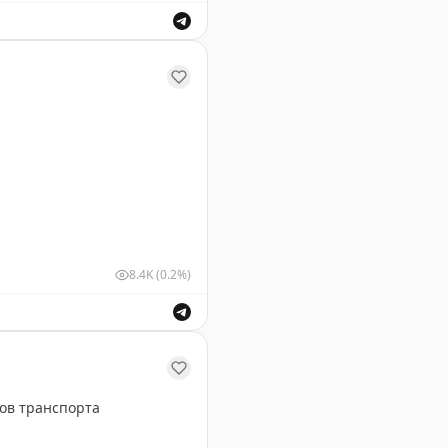
у Геленджика. Информация о безопасности полетов.
8.4K
(0.2%)
ушных судов для обеспечения безопасности полетов.
ов транспорта