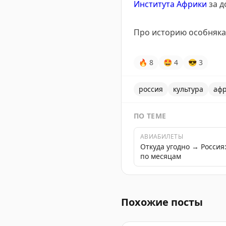
Института Африки
за д
Про историю особняк
🔥
8
🤩
4
😎
3
россия
культура
аф
ПО ТЕМЕ
АВИАБИЛЕТЫ
Откуда угодно → Росси
по месяцам
Подкаст про экономическ
Похожие посты