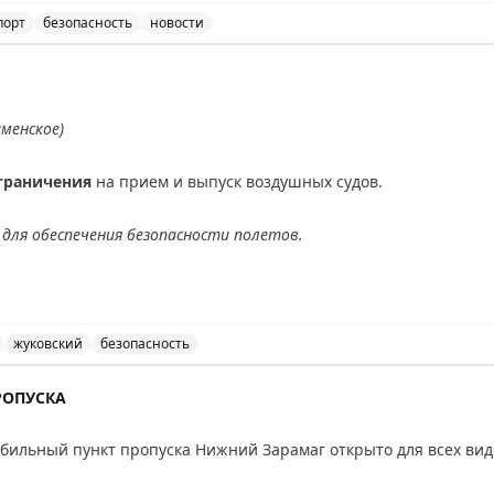
порт
безопасность
новости
ичения на прием и выпуск воздушных судов в аэропорт
аменское)
граничения
на прием и выпуск воздушных судов.
для обеспечения безопасности полетов.
АХ
жуковский
безопасность
ведены временные ограничения на прием и выпуск возд
РОПУСКА
ильный пункт пропуска Нижний Зарамаг открыто для всех вид