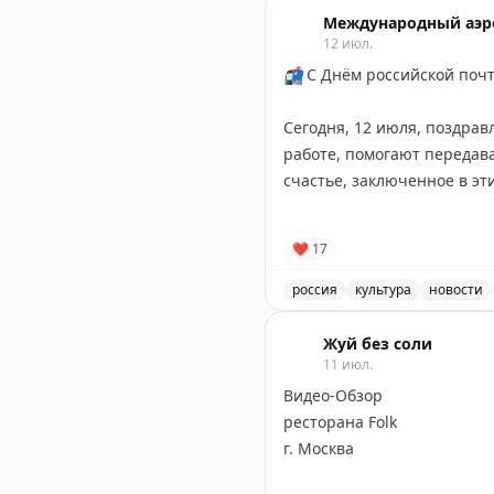
Международный аэр
12 июл.
📬
С Днём российской поч
Сегодня, 12 июля, поздрав
работе, помогают передавать на расстоянии не просто посылки и письма, но и радость, хорошее настроение,
счастье, заключенное в эт
Желаем крепкого здоровья
❤
17
📸
Андрей Лавринович
россия
культура
новости
Поздравление с Днём рос
Жуй без соли
11 июл.
Видео-Обзор
ресторана Folk
г. Москва