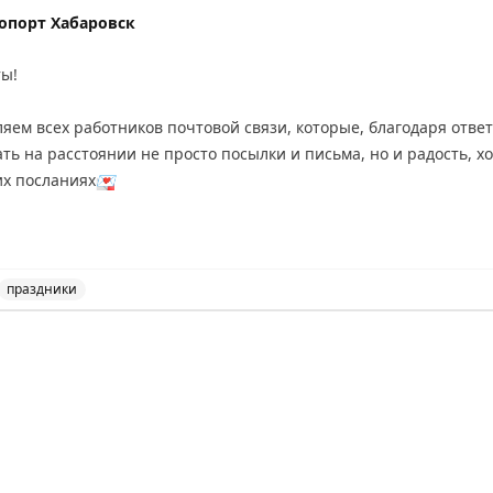
опорт Хабаровск
ты!
ляем всех работников почтовой связи, которые, благодаря отве
их посланиях
💌
, стабильной бесперебойной работы
💛
праздники
сийской почты и выражение благодарности работникам п