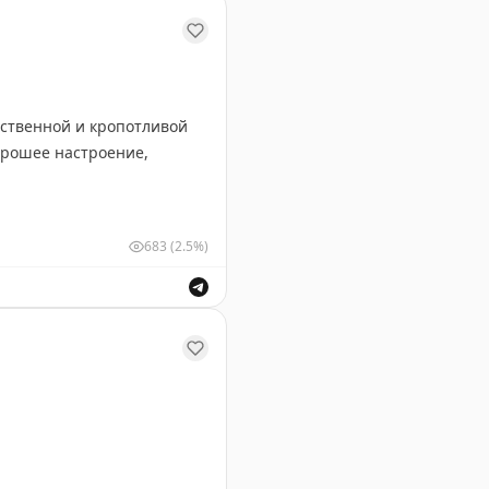
тственной и кропотливой
683
(2.5%)
очтовой связи за их труд.