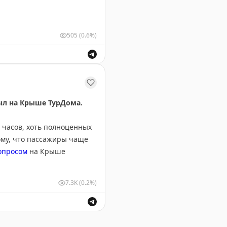
505
(0.6%)
х видов транспорта.
был на Крыше ТурДома.
 часов, хоть полноценных
ому, что пассажиры чаще
опросом
на Крыше
7.3K
(0.2%)
ее 50 туристов из Ephesia
что все отдыхающие
ов в Турции и спрос на отдых в Вьетнаме.