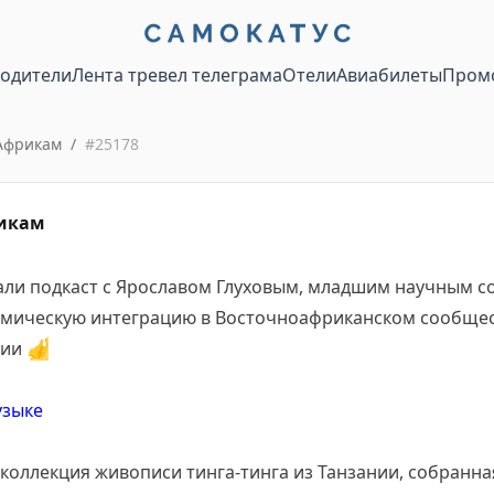
водители
Лента тревел телеграма
Отели
Авиабилеты
Пром
Африкам
/
#
25178
рикам
вали подкаст с Ярославом Глуховым, младшим научным с
омическую интеграцию в Восточноафриканском сообщес
сии
👍
узыке
коллекция живописи тинга-тинга из Танзании, собранн