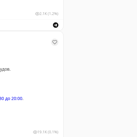
2.1K
(1.2%)
удов.
:30 до 20:00
.
19.1K
(0.1%)