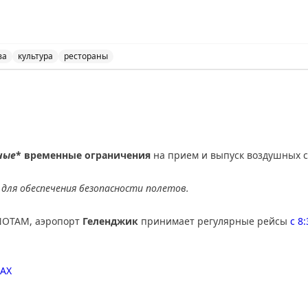
ва
культура
рестораны
k в Москве, узнайте о культуре и еде города.
ные
* временные ограничения
на прием и выпуск воздушных с
для обеспечения безопасности полетов.
NOTAM, аэропорт
Геленджик
принимает регулярные рейсы
с 8
AX