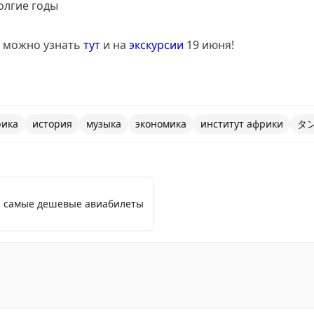
олгие годы
а можно узнать
тут
и на
экскурсии
19 июня!
рика
история
музыка
экономика
институт африки
タン
я: самые дешевые авиабилеты
ую интеграцию в Восточноафриканском сообществе и ва