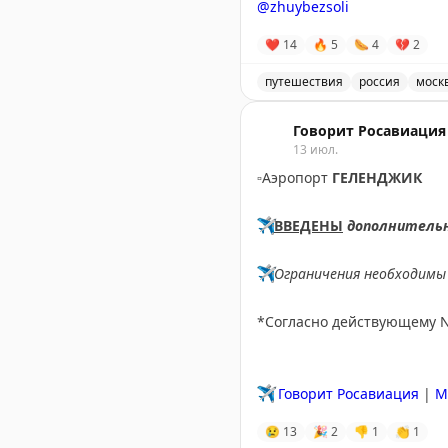
@zhuybezsoli
❤
14
🔥
5
🌭
4
💔
2
путешествия
россия
моск
Видео-обзор ресторана Fol
Говорит Росавиация
13 июл.
▫️
Аэропорт
ГЕЛЕНДЖИК
✈️
ВВЕДЕНЫ
дополнитель
✈️
Ограничения необходимы 
*Согласно действующему 
✈️
Говорит Росавиация
|
M
😢
13
🎉
2
👎
1
👏
1