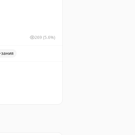
269
(5.6%)
зания
жность этого региона для России.