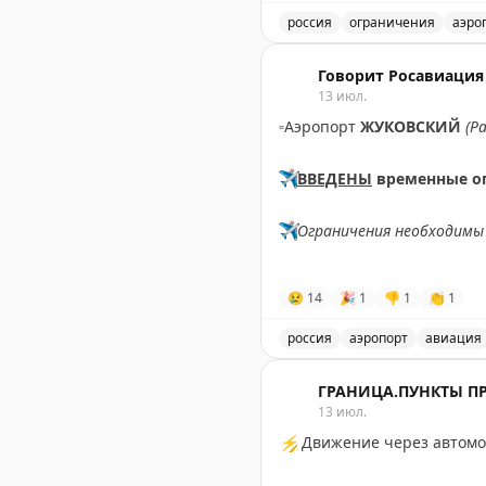
россия
ограничения
аэро
Введены временные огран
Говорит Росавиация
13 июл.
▫️
Аэропорт
ЖУКОВСКИЙ
(Р
✈️
ВВЕДЕНЫ
временные о
✈️
Ограничения необходимы 
✈️
Говорит Росавиация
|
M
😢
14
🎉
1
👎
1
👏
1
россия
аэропорт
авиация
В аэропорту Жуковский в
ГРАНИЦА.ПУНКТЫ П
13 июл.
⚡
Движение через автомоб