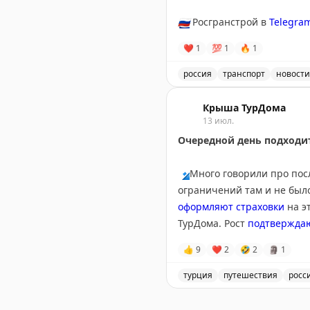
🇷🇺
Росгранстрой в
Telegra
❤
1
💯
1
🔥
1
россия
транспорт
новости
Движение через автомоби
Крыша ТурДома
13 июл.
Очередной день подходит
🔹
Много говорили про пос
ограничений там и не было
оформляют страховки
на э
ТурДома. Рост
подтвержда
👍
9
❤
2
🤣
2
🗿
1
🔹
Другая тема, получивша
Holiday Beach Club 5* в Т
турция
путешествия
росс
выписаны из больницы.
Обсуждение туристических