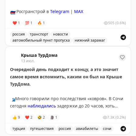
🇷🇺
Росгранстрой в
Telegram
|
MAX
❤
1
💯
1
🔥
1
505
(0.6%)
россия
транспорт
новости
автомобильный пункт пропуска
нижний зарамаг
Движение через автомобильный пункт пропуска Нижни
Крыша ТурДома
13 июл.
Очередной день подходит к концу, а это значит
самое время вспомнить, каким он был на Крыше
ТурДома.
🔹
Много говорили про последствия «ковров». В Сочи
сегодня
наблюдались
задержки до 20 часов, хоть
полноценных ограничений там и не было с субботы.
👍
9
❤
2
🤣
2
🗿
1
7.3K
(0.2%)
Серьезные корректировки в графиках приводят к
тому, что пассажиры чаще
оформляют страховки
на
турция
путешествия
россия
авиабилеты
сочи
этот случай. Проверили, не врут ли цифры в