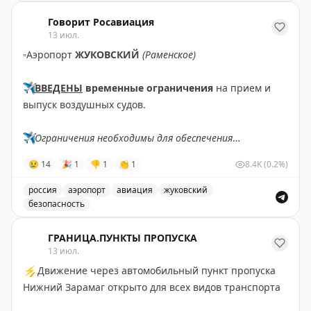
Введены временные ограничения на прием и выпуск в
Говорит Росавиация
13 июл.
▫️
Аэропорт
ЖУКОВСКИЙ
(Раменское)
✈️
ВВЕДЕНЫ
временные ограничения
на прием и
выпуск воздушных судов.
✈️
Ограничения необходимы для обеспечения
безопасности полетов.
😢
14
🎉
1
👎
1
👏
1
8.4K
(0.2%)
✈️
Говорит Росавиация
|
MАХ
россия
аэропорт
авиация
жуковский
безопасность
В аэропорту Жуковский введены временные ограничен
ГРАНИЦА.ПУНКТЫ ПРОПУСКА
13 июл.
⚡
Движение через автомобильный пункт пропуска
Нижний Зарамаг открыто для всех видов транспорта