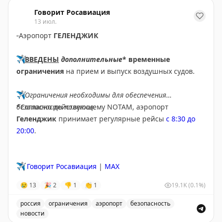
Видео-обзор ресторана Folk в Москве, узнайте о культ
Говорит Росавиация
13 июл.
▫️
Аэропорт
ГЕЛЕНДЖИК
✈️
ВВЕДЕНЫ
дополнительные
* временные
ограничения
на прием и выпуск воздушных судов.
✈️
Ограничения необходимы для обеспечения
безопасности полетов.
*Согласно действующему NOTAM, аэропорт
Геленджик
принимает регулярные рейсы
с 8:30 до
20:00
.
✈️
Говорит Росавиация
|
MAX
😢
13
🎉
2
👎
1
👏
1
19.1K
(0.1%)
россия
ограничения
аэропорт
безопасность
новости