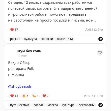
Сегодня, 12 июля, поздравляем всех работников
почтовой связи, которые, благодаря ответственной
и кропотливой работе, помогают передавать
на расстоянии не просто посылки и письма, но и
радость, хорошее настроение, счастье, заключенное
❤
17
683
(2.5%)
в этих посланиях
💌
россия
культура
новости
праздники
Желаем крепкого здоровья, стабильной
Поздравление с Днём российской почты и выражение 
бесперебойной работы
💛
Жуй без соли
11 июл.
📸
Андрей Лавринович
Видео-Обзор
ресторана Folk
г. Москва
@zhuybezsoli
❤
14
🔥
5
🌭
4
💔
2
2.1K
(1.2%)
путешествия
россия
москва
культура
рестораны