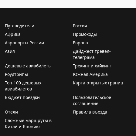
Обсуждение туристических новостей, включая задержки
федеральных СМИ,
опросом
на Крыше ТурДома. Рост
подтверждают
и ваши голоса, и продажи
страховщики.
Путеводители
Россия
Африка
Промокоды
🔹
Другая тема, получившая много внимания в СМИ –
Аэропорты России
утром разбирались в
отравлении
Европа
более 50 туристов
из Ephesia Holiday Beach Club 5* в Турции. Уже во
Азия
Дайджест тревел-
второй половине дня Минздрав Турции
телеграма
успокоил
, что
все отдыхающие выписаны из больницы.
Дешевые авиабилеты
Трекинг и хайкинг
Роудтрипы
Южная Америка
🔹
В
приличный отель
не попадешь. Это все про
Топ-100 дешевых
Карта открытых границ
спрос у россиян на отдых во вьетнамской Камрани в
авиабилетов
июле, августе и сентябре. Обсудили происходящее в
Бюджет поездки
Пользовательское
высокий сезон с турагентами и туроператорами.
соглашение
Отели
Правила въезда
🔹
Выясняли, может ли ChatGPT (конечно , нет)
Сложные маршруты в
подобрать
тур лучше турагента? Чат-бот отправил
Китай и Японию
нас на Мадейру, Крит и Албанскую Ривьеру, забыв