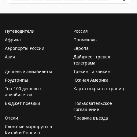
ТОП-10 для частых летающих: Хьюстон (IAH),
Рейтинг лучших и худших аэропортов США для пересад
Вашингтон Даллес, Детройт, Сиэтл-Такома,
Вашингтон Рейган, Тампа, Денвер, JFK, Солт-Лейк-
Сити и еще один аэропорт.
Путеводители
Россия
Африка
Промокоды
ТОП-10 для семей: Детройт, Бостон Логан, Хьюстон,
Аэропорты России
Европа
Вашингтон Даллес, Сиэтл-Такома, Солт-Лейк-Сити,
Азия
Балтимор-Вашингтон, LaGuardia, Вашингтон Рейган,
Дайджест тревел-
телеграма
Сан-Франциско.
Дешевые авиабилеты
Трекинг и хайкинг
Худшие аэропорты: Орландо, Форт-Лодердейл, Чикаго
Роудтрипы
Южная Америка
Мидвей, Чикаго О'Хэр, Ньюарк, Сан-Франциско, Сан-
Топ-100 дешевых
Карта открытых границ
Диего, Нэшвилл, Атланта и Даллас-Форт-Уэрт. Они
авиабилетов
отличаются плохими местами для сидения, грязью,
Бюджет поездки
Пользовательское
нехваткой розеток и медленным сервисом.
соглашение
Отели
Правила въезда
Your Mileage May Vary
|
Original
Сложные маршруты в
Китай и Японию