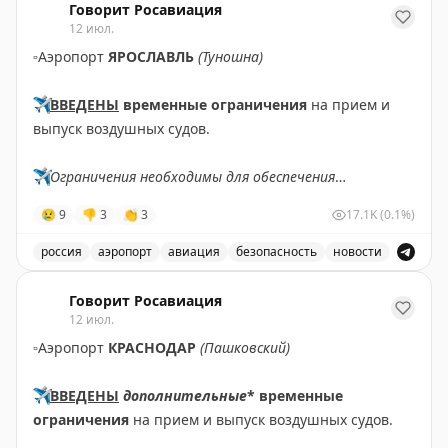
Говорит Росавиация
12 июл.
▫️
Аэропорт
ЯРОСЛАВЛЬ
(Туношна)
✈️
ВВЕДЕНЫ
временные ограничения
на прием и
выпуск воздушных судов.
✈️
Ограничения необходимы для обеспечения
безопасности полетов.
😢
9
👎
3
👏
3
17.1K
(0.1%)
✈️
Говорит Росавиация
|
МАХ
россия
аэропорт
авиация
безопасность
новости
В аэропорту Ярославля введены временные ограничен
Говорит Росавиация
12 июл.
▫️
Аэропорт
КРАСНОДАР
(Пашковский)
✈️
ВВЕДЕНЫ
дополнительные
* временные
ограничения
на прием и выпуск воздушных судов.