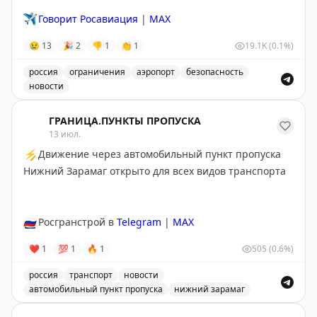
✈️
Говорит Росавиация
|
MAX
😢
13
🎉
2
👎
1
👏
1
19.1K
(0.1%)
россия
ограничения
аэропорт
безопасность
новости
Введены временные ограничения на прием и выпуск в
ГРАНИЦА.ПУНКТЫ ПРОПУСКА
13 июл.
⚡
Движение через автомобильный пункт пропуска
Нижний Зарамаг открыто для всех видов транспорта
🇷🇺
Росгранстрой в
Telegram
|
MAX
❤
1
💯
1
🔥
1
505
(0.6%)
россия
транспорт
новости
автомобильный пункт пропуска
нижний зарамаг
Движение через автомобильный пункт пропуска Нижни