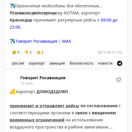
✈️
Ограничения необходимы для обеспечения
безопасности полетов.
*Согласно действующему NOTAM, аэропорт
Краснодар
принимает регулярные рейсы
с 09:00 до
23:00
.
✈️
Говорит Росавиация
|
MAX
😢
9
👎
3
👏
2
19.4K
(0.1%)
россия
аэропорт
авиация
безопасность
новости
В аэропорту Краснодар введены дополнительные врем
Говорит Росавиация
12 июл.
🟡
Аэропорт
ДОМОДЕДОВО
принимает и отправляет рейсы
по согласованию
с
соответствующими органами в
связи с введением
временных ограничений
на использование
воздушного пространства в районе авиагавани.