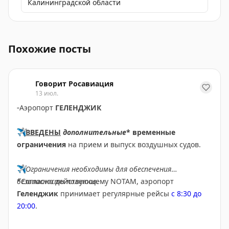
Калининградской области
Танзания стала ключевым партнёром России в африка
Похожие посты
Говорит Росавиация
13 июл.
▫️
Аэропорт
ГЕЛЕНДЖИК
✈️
ВВЕДЕНЫ
дополнительные
* временные
ограничения
на прием и выпуск воздушных судов.
✈️
Ограничения необходимы для обеспечения
безопасности полетов.
*Согласно действующему NOTAM, аэропорт
Геленджик
принимает регулярные рейсы
с 8:30 до
20:00
.