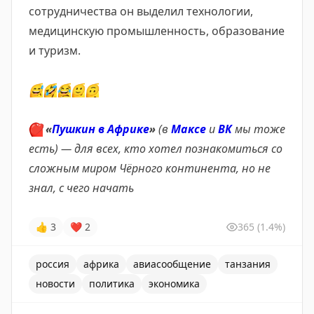
сотрудничества он выделил технологии,
медицинскую промышленность, образование
и туризм.
😅
🤣
😂
🙂
🙃
❤️
«
Пушкин в Африке
»
(в
Максе
и
ВК
мы тоже
есть) — для всех, кто хотел познакомиться со
сложным миром Чёрного континента, но не
знал, с чего начать
👍
3
❤
2
365
(1.4%)
россия
африка
авиасообщение
танзания
новости
политика
экономика