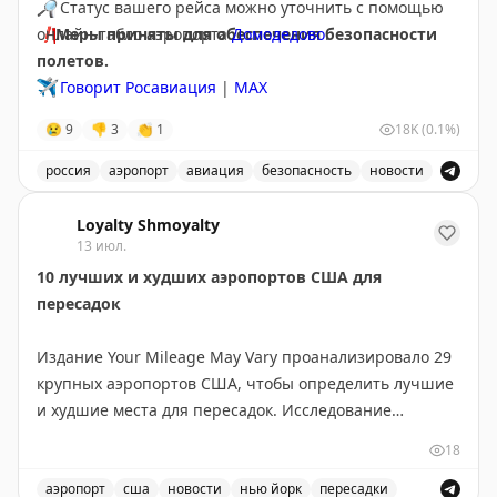
🔎
Статус вашего рейса можно уточнить с помощью
❗️
онлайн-табло аэропорта
Меры приняты для обеспечения безопасности
Домодедово
.
полетов.
✈️
Говорит Росавиация
|
МАХ
😢
9
👎
3
👏
1
18K
(0.1%)
россия
аэропорт
авиация
безопасность
новости
Аэропорт Домодедово принимает и отправляет рейсы
Loyalty Shmoyalty
13 июл.
10 лучших и худших аэропортов США для
пересадок
Издание Your Mileage May Vary проанализировало 29
крупных аэропортов США, чтобы определить лучшие
и худшие места для пересадок. Исследование
учитывало разные потребности путешественников:
18
для частых летающих и для семей с детьми.
аэропорт
сша
новости
нью йорк
пересадки