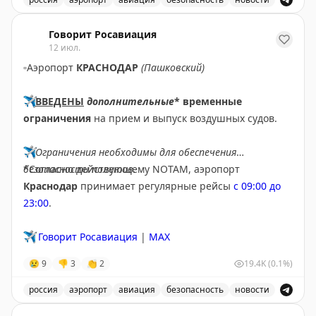
В аэропорту Ярославля введены временные ограничен
Говорит Росавиация
12 июл.
▫️
Аэропорт
КРАСНОДАР
(Пашковский)
✈️
ВВЕДЕНЫ
дополнительные
* временные
ограничения
на прием и выпуск воздушных судов.
✈️
Ограничения необходимы для обеспечения
безопасности полетов.
*Согласно действующему NOTAM, аэропорт
Краснодар
принимает регулярные рейсы
с 09:00 до
23:00
.
✈️
Говорит Росавиация
|
MAX
😢
9
👎
3
👏
2
19.4K
(0.1%)
россия
аэропорт
авиация
безопасность
новости
В аэропорту Краснодар введены дополнительные врем