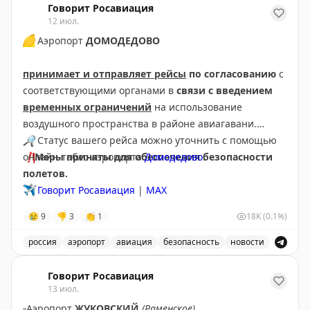
Говорит Росавиация
12 июл.
🟡
Аэропорт
ДОМОДЕДОВО
принимает и отправляет рейсы
по согласованию
с
соответствующими органами в
связи с введением
временных ограничений
на использование
воздушного пространства в районе авиагавани.
🔎
Статус вашего рейса можно уточнить с помощью
❗️
онлайн-табло аэропорта
Меры приняты для обеспечения безопасности
Домодедово
.
полетов.
✈️
Говорит Росавиация
|
МАХ
😢
9
👎
3
👏
1
18K
(0.1%)
россия
аэропорт
авиация
безопасность
новости
Аэропорт Домодедово принимает и отправляет рейсы
Говорит Росавиация
13 июл.
▫️
Аэропорт
ЖУКОВСКИЙ
(Раменское)