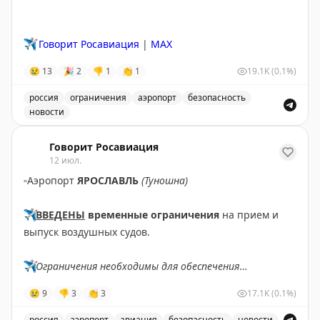
✈️
Говорит Росавиация
|
MAX
😢
13
🎉
2
👎
1
👏
1
19.1K
(0.1%)
россия
ограничения
аэропорт
безопасность
новости
Введены временные ограничения на прием и выпуск в
Говорит Росавиация
12 июл.
▫️
Аэропорт
ЯРОСЛАВЛЬ
(Туношна)
✈️
ВВЕДЕНЫ
временные ограничения
на прием и
выпуск воздушных судов.
✈️
Ограничения необходимы для обеспечения
безопасности полетов.
😢
9
👎
3
👏
3
17.1K
(0.1%)
✈️
Говорит Росавиация
|
МАХ
россия
аэропорт
авиация
безопасность
новости