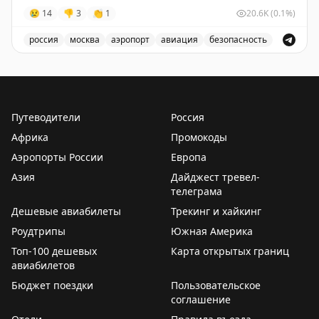
безопасности полетов.
😢
14
👎
3
👏
1
20.6K
(0.1%)
✈️
Говорит Росавиация
|
MАХ
россия
москва
аэропорт
авиация
безопасность
В аэропорту Жуковский введены временные ограничен
Путеводители
Россия
Африка
Промокоды
Аэропорты России
Европа
Азия
Дайджест тревел-
телеграма
Дешевые авиабилеты
Трекинг и хайкинг
Роудтрипы
Южная Америка
Топ-100 дешевых
Карта открытых границ
авиабилетов
Бюджет поездки
Пользовательское
соглашение