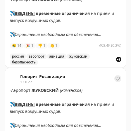
✈️
ВВЕДЕНЫ
временные ограничения
на прием и
выпуск воздушных судов.
✈️
Ограничения необходимы для обеспечения
безопасности полетов.
😢
14
🎉
1
👎
1
👏
1
8.4K
(0.2%)
✈️
Говорит Росавиация
|
MАХ
россия
аэропорт
авиация
жуковский
безопасность
В аэропорту Жуковский введены временные ограничен
Говорит Росавиация
13 июл.
▫️
Аэропорт
ЖУКОВСКИЙ
(Раменское)
✈️
ВВЕДЕНЫ
временные ограничения
на прием и
выпуск воздушных судов.
✈️
Ограничения необходимы для обеспечения