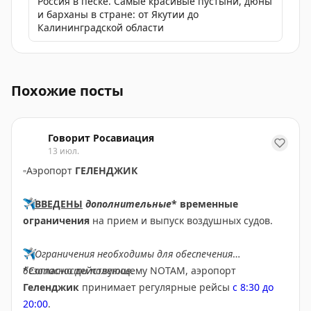
Россия в песке. Самые красивые пустыни, дюны
и барханы в стране: от Якутии до
Калининградской области
Аэропорт Казань снял ограничения на прием и выпус
Похожие посты
Говорит Росавиация
13 июл.
▫️
Аэропорт
ГЕЛЕНДЖИК
✈️
ВВЕДЕНЫ
дополнительные
* временные
ограничения
на прием и выпуск воздушных судов.
✈️
Ограничения необходимы для обеспечения
безопасности полетов.
*Согласно действующему NOTAM, аэропорт
Геленджик
принимает регулярные рейсы
с 8:30 до
20:00
.