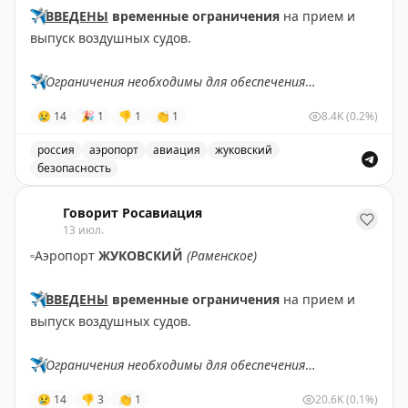
✈️
ВВЕДЕНЫ
временные ограничения
на прием и
выпуск воздушных судов.
✈️
Ограничения необходимы для обеспечения
безопасности полетов.
😢
14
🎉
1
👎
1
👏
1
8.4K
(0.2%)
✈️
Говорит Росавиация
|
MАХ
россия
аэропорт
авиация
жуковский
безопасность
В аэропорту Жуковский введены временные ограничен
Говорит Росавиация
13 июл.
▫️
Аэропорт
ЖУКОВСКИЙ
(Раменское)
✈️
ВВЕДЕНЫ
временные ограничения
на прием и
выпуск воздушных судов.
✈️
Ограничения необходимы для обеспечения
безопасности полетов.
😢
14
👎
3
👏
1
20.6K
(0.1%)