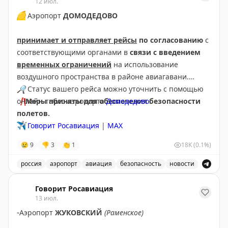
12 июл.
🟡
Аэропорт
ДОМОДЕДОВО
принимает и отправляет рейсы
по согласованию
с
соответствующими органами в
связи с введением
временных ограничений
на использование
воздушного пространства в районе авиагавани.
🔎
Статус вашего рейса можно уточнить с помощью
❗️
онлайн-табло аэропорта
Меры приняты для обеспечения безопасности
Домодедово
.
полетов.
✈️
Говорит Росавиация
|
МАХ
😢
9
👎
3
👏
1
18K
(0.1%)
россия
аэропорт
авиация
безопасность
новости
Аэропорт Домодедово принимает и отправляет рейсы
Говорит Росавиация
13 июл.
▫️
Аэропорт
ЖУКОВСКИЙ
(Раменское)