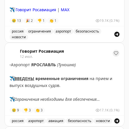
✈️
Говорит Росавиация
|
MAX
😢
13
🎉
2
👎
1
👏
1
19.1K
(0.1%)
россия
ограничения
аэропорт
безопасность
новости
Введены временные ограничения на прием и выпуск в
Говорит Росавиация
12 июл.
▫️
Аэропорт
ЯРОСЛАВЛЬ
(Туношна)
✈️
ВВЕДЕНЫ
временные ограничения
на прием и
выпуск воздушных судов.
✈️
Ограничения необходимы для обеспечения
безопасности полетов.
😢
9
👎
3
👏
3
17.1K
(0.1%)
✈️
Говорит Росавиация
|
МАХ
россия
аэропорт
авиация
безопасность
новости