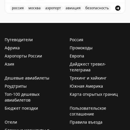
✈️
Говорит Росавиация
|
MАХ
россия
москва
аэропорт
авиация
безопасность
В аэропорту Жуковский введены временные ограничен
Путеводители
Россия
Африка
Промокоды
Аэропорты России
Европа
Азия
Дайджест тревел-
телеграма
Дешевые авиабилеты
Трекинг и хайкинг
Роудтрипы
Южная Америка
Топ-100 дешевых
Карта открытых границ
авиабилетов
Бюджет поездки
Пользовательское
соглашение
Отели
Правила въезда