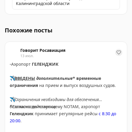
Калининградской области
В аэропорту Казани работают представители авиако
Похожие посты
Говорит Росавиация
13 июл.
▫️
Аэропорт
ГЕЛЕНДЖИК
✈️
ВВЕДЕНЫ
дополнительные
* временные
ограничения
на прием и выпуск воздушных судов.
✈️
Ограничения необходимы для обеспечения
безопасности полетов.
*Согласно действующему NOTAM, аэропорт
Геленджик
принимает регулярные рейсы
с 8:30 до
20:00
.