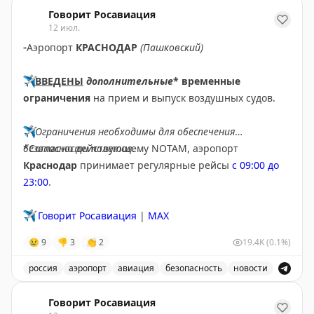
В аэропорту Ярославля введены временные ограничен
Говорит Росавиация
12 июл.
▫️
Аэропорт
КРАСНОДАР
(Пашковский)
✈️
ВВЕДЕНЫ
дополнительные
* временные
ограничения
на прием и выпуск воздушных судов.
✈️
Ограничения необходимы для обеспечения
безопасности полетов.
*Согласно действующему NOTAM, аэропорт
Краснодар
принимает регулярные рейсы
с 09:00 до
23:00
.
✈️
Говорит Росавиация
|
MAX
😢
9
👎
3
👏
2
19.4K
(0.1%)
россия
аэропорт
авиация
безопасность
новости
В аэропорту Краснодар введены дополнительные врем
Говорит Росавиация