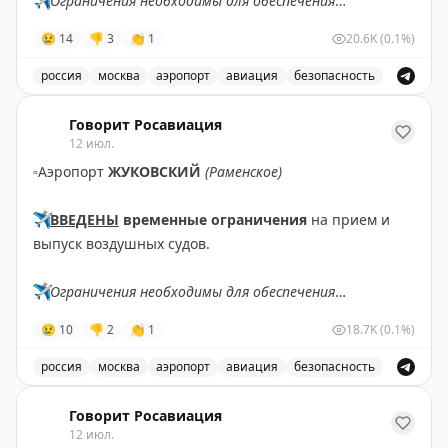
✈️
Ограничения необходимы для обеспечения
безопасности полетов.
😢
14
👎
3
👏
1
20.6K
(0.1%)
✈️
Говорит Росавиация
|
MАХ
россия
москва
аэропорт
авиация
безопасность
В аэропорту Жуковский введены временные ограничен
Говорит Росавиация
12 июл.
▫️
Аэропорт
ЖУКОВСКИЙ
(Раменское)
✈️
ВВЕДЕНЫ
временные ограничения
на прием и
выпуск воздушных судов.
✈️
Ограничения необходимы для обеспечения
безопасности полетов.
😢
10
👎
2
👏
1
18.7K
(0.1%)
✈️
Говорит Росавиация
|
MАХ
россия
москва
аэропорт
авиация
безопасность
В аэропорту Жуковский введены временные ограничен
Говорит Росавиация
12 июл.