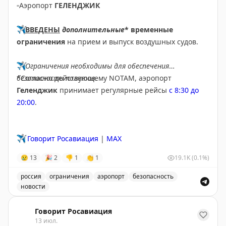
▫️
Аэропорт
ГЕЛЕНДЖИК
✈️
ВВЕДЕНЫ
дополнительные
* временные
ограничения
на прием и выпуск воздушных судов.
✈️
Ограничения необходимы для обеспечения
безопасности полетов.
*Согласно действующему NOTAM, аэропорт
Геленджик
принимает регулярные рейсы
с 8:30 до
20:00
.
✈️
Говорит Росавиация
|
MAX
😢
13
🎉
2
👎
1
👏
1
19.1K
(0.1%)
россия
ограничения
аэропорт
безопасность
новости
Введены временные ограничения на прием и выпуск в
Говорит Росавиация
13 июл.