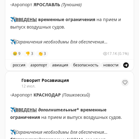
▫️
Аэропорт
ЯРОСЛАВЛЬ
(Туношна)
✈️
ВВЕДЕНЫ
временные ограничения
на прием и
выпуск воздушных судов.
✈️
Ограничения необходимы для обеспечения
безопасности полетов.
😢
9
👎
3
👏
3
17.1K
(0.1%)
✈️
Говорит Росавиация
|
МАХ
россия
аэропорт
авиация
безопасность
новости
В аэропорту Ярославля введены временные ограничен
Говорит Росавиация
12 июл.
▫️
Аэропорт
КРАСНОДАР
(Пашковский)
✈️
ВВЕДЕНЫ
дополнительные
* временные
ограничения
на прием и выпуск воздушных судов.
✈️
Ограничения необходимы для обеспечения