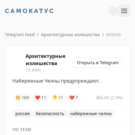
Telegram Feed
/
Архитектурные излишества
/
#
69346
Архитектурные
Открыть в Telegram
излишества
13 июн.
Набережные Челны предупреждают.
😁
169
❤
11
👎
11
💔
7
6.8K
(2.9%)
россия
безопасность
набережные челны
ПО ТЕМЕ