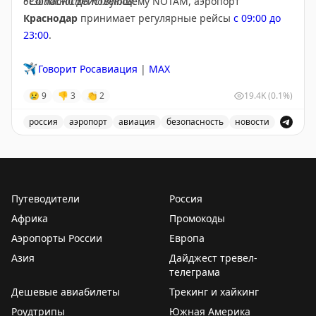
безопасности полетов.
*Согласно действующему NOTAM, аэропорт
Краснодар
принимает регулярные рейсы
с 09:00 до
23:00
.
✈️
Говорит Росавиация
|
MAX
😢
9
👎
3
👏
2
19.4K
(0.1%)
россия
аэропорт
авиация
безопасность
новости
В аэропорту Краснодар введены дополнительные врем
Путеводители
Россия
Африка
Промокоды
Аэропорты России
Европа
Азия
Дайджест тревел-
телеграма
Дешевые авиабилеты
Трекинг и хайкинг
Роудтрипы
Южная Америка