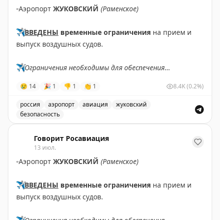
▫️
Аэропорт
ЖУКОВСКИЙ
(Раменское)
✈️
ВВЕДЕНЫ
временные ограничения
на прием и
выпуск воздушных судов.
✈️
Ограничения необходимы для обеспечения
безопасности полетов.
😢
14
🎉
1
👎
1
👏
1
8.4K
(0.2%)
✈️
Говорит Росавиация
|
MАХ
россия
аэропорт
авиация
жуковский
безопасность
В аэропорту Жуковский введены временные ограничен
Говорит Росавиация
13 июл.
▫️
Аэропорт
ЖУКОВСКИЙ
(Раменское)
✈️
ВВЕДЕНЫ
временные ограничения
на прием и
выпуск воздушных судов.