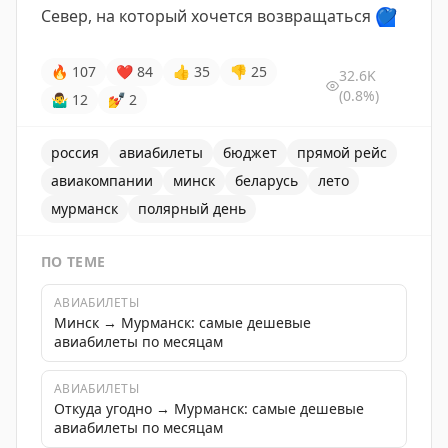
Север, на который хочется возвращаться
💙
🔥
107
❤
84
👍
35
👎
25
32.6K
(0.8%)
🤷‍♂
12
💅
2
россия
авиабилеты
бюджет
прямой рейс
авиакомпании
минск
беларусь
лето
мурманск
полярный день
ПО ТЕМЕ
АВИАБИЛЕТЫ
Минск → Мурманск: самые дешевые
авиабилеты по месяцам
АВИАБИЛЕТЫ
Откуда угодно → Мурманск: самые дешевые
авиабилеты по месяцам