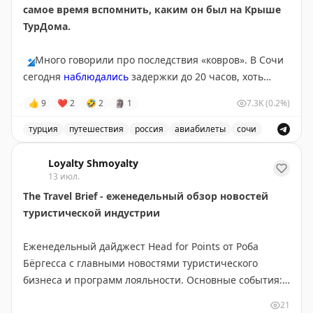
самое время вспомнить, каким он был на Крыше
превышает 1,45¢. На некоторых маршрутах баллы
ТурДома.
стоят до 2¢, что делает покупку выгодной. Перед
покупкой проверьте цены на сайте Breeze.
🔹
Много говорили про последствия «ковров». В Сочи
сегодня
наблюдались
задержки до 20 часов, хоть
Tyler Glatt
|
Original
полноценных ограничений там и не было с субботы.
👍
9
❤
2
🤣
2
🗿
1
7.3K
(0.2%)
Серьезные корректировки в графиках приводят к
тому, что пассажиры чаще
оформляют страховки
на
турция
путешествия
россия
авиабилеты
сочи
этот случай. Проверили, не врут ли цифры в
Обсуждение туристических новостей, включая задержки
федеральных СМИ,
опросом
на Крыше ТурДома. Рост
Loyalty Shmoyalty
подтверждают
13 июл.
и ваши голоса, и продажи
страховщики.
The Travel Brief - еженедельный обзор новостей
туристической индустрии
🔹
Другая тема, получившая много внимания в СМИ –
утром разбирались в
отравлении
более 50 туристов
Еженедельный дайджест Head for Points от Роба
из Ephesia Holiday Beach Club 5* в Турции. Уже во
Бёргесса с главными новостями туристического
второй половине дня Минздрав Турции
успокоил
, что
бизнеса и программ лояльности. Основные события:
все отдыхающие выписаны из больницы.
новое приложение British Airways требует доработки,
21