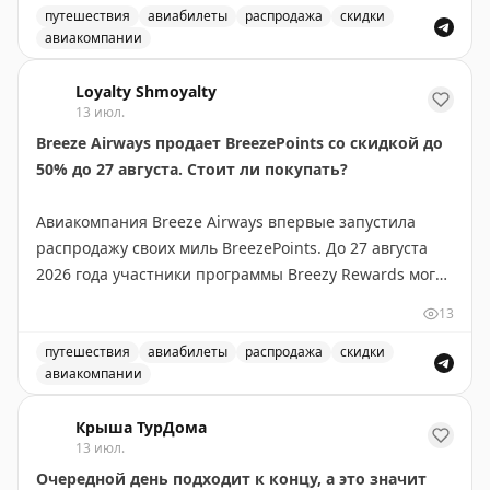
своей программе лояльности авиакомпании. Такие
путешествия
авиабилеты
распродажа
скидки
авиакомпании
предложения встречаются редко и позволяют
Выгодное предложение на перелеты в бизнес-классе в
значительно сэкономить на премиум-перелетах.
Loyalty Shmoyalty
Рекомендуется следить за подобными alert'ами, чтобы
13 июл.
не пропустить выгодные варианты бронирования.
Breeze Airways продает BreezePoints со скидкой до
50% до 27 августа. Стоит ли покупать?
Juan Ruiz
|
Original
Авиакомпания Breeze Airways впервые запустила
распродажу своих миль BreezePoints. До 27 августа
2026 года участники программы Breezy Rewards могут
покупать баллы со скидкой до 50%, снижая цену до
13
1,45¢ за балл (обычно 2,90¢). Скидка зависит от
объема: 1000 баллов без скидки, 2000-4000 — 30%,
путешествия
авиабилеты
распродажа
скидки
авиакомпании
5000-9000 — 40%, 10000+ — 50%. Баллы
Breeze Airways продает BreezePoints со скидкой до 50
действительны 24 месяца, но не истекают для
Крыша ТурДома
держателей карты Breeze Easy Visa. Тайлер Глатт
13 июл.
рекомендует покупать баллы только если вы найдете
Очередной день подходит к концу, а это значит
выгодные перелеты, где стоимость за балл