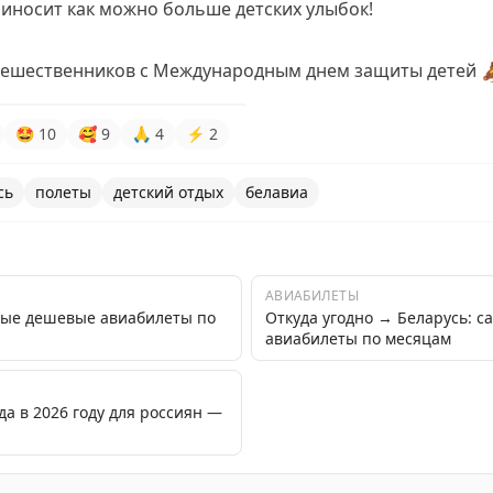
иносит как можно больше детских улыбок!
тешественников с Международным днем защиты детей

🤩
10
🥰
9
🙏
4
⚡
2
сь
полеты
детский отдых
белавиа
АВИАБИЛЕТЫ
мые дешевые авиабилеты по
Откуда угодно → Беларусь: 
авиабилеты по месяцам
да в 2026 году для россиян —
риз для детей на борту: раскраски и полезный перекус, 