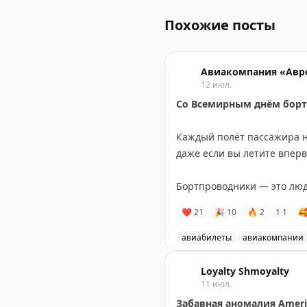
Похожие посты
Авиакомпания «Авр
12 июл.
Со Всемирным днём борт
⠀
Каждый полёт пассажира н
даже если вы летите вперв
⠀
Бортпроводники — это люд
собранными. Они знают, к
❤
21
🎉
10
🔥
2
1
1

любой ситуации и сделать 
⠀
авиабилеты
авиакомпании
За каждым рейсом стоят пр
Поздравление с Всемирны
бортпроводнику авиакомпан
Loyalty Shmoyalty
дарите даже на высоте нес
11 июл.
⠀
Забавная аномалия Americ