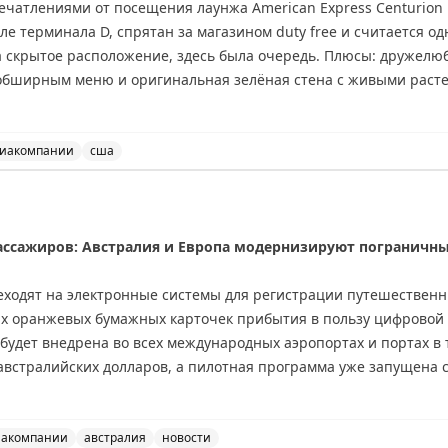
ечатлениями от посещения лаунжа American Express Centurion 
е терминала D, спрятан за магазином duty free и считается о
а скрытое расположение, здесь была очередь. Плюсы: дружел
 обширным меню и оригинальная зелёная стена с живыми раст
 взлётно-посадочную полосу, ограниченный буфет по сравнени
бщая оценка: стоит посетить. Доступ: American Express Platinu
иакомпании
сша
press Centurion в аэропорту Хьюстона. Дружелюбный пе
ссажиров: Австралия и Европа модернизируют пограничн
еходят на электронные системы для регистрации путешественн
х оранжевых бумажных карточек прибытия в пользу цифровой п
а будет внедрена во всех международных аэропортах и портах в 
 австралийских долларов, а пилотная программа уже запущена 
рнизация пограничного контроля. Система предварительной ав
ена. Хотя официальный сайт указывает на запуск в конце 2026 
иакомпании
австралия
новости