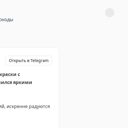
окоды
Открыть в Telegram
краски с
нился яркими
й, искренне радуются