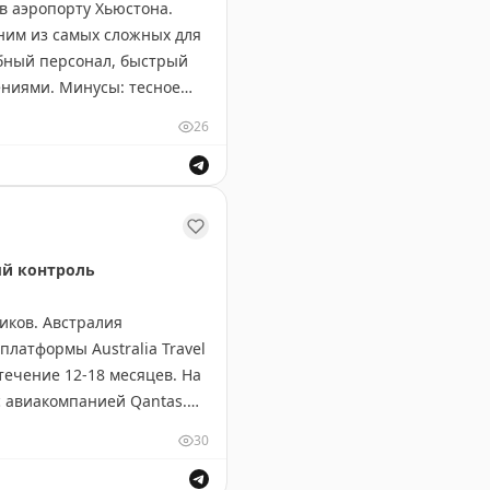
в аэропорту Хьюстона.
дним из самых сложных для
юбный персонал, быстрый
ениями. Минусы: тесное
ю с другими лаунжами
26
m Card.
рсонал, быстрый интернет и красивый бар.
ый контроль
иков. Австралия
латформы Australia Travel
течение 12-18 месяцев. На
с авиакомпанией Qantas.
30
торизации ETIAS для
года, эксперты скептичны