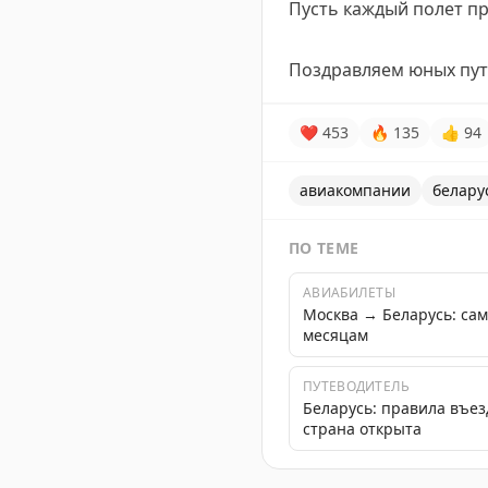
Пусть каждый полет пр
Поздравляем юных пу
❤
453
🔥
135
👍
94
авиакомпании
белару
ПО ТЕМЕ
АВИАБИЛЕТЫ
Москва → Беларусь: са
месяцам
ПУТЕВОДИТЕЛЬ
Беларусь: правила въез
страна открыта
Belavia приготовила сюрп