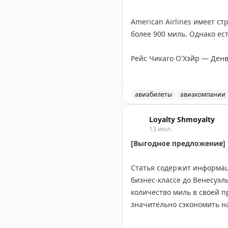
Пусть каждый полёт прино
возвращается к вам! С пра
American Airlines имеет с
более 900 миль. Однако ес
Рейс Чикаго О'Хэйр — Денв
исключение существует уж
Оказывается, American Air
авиабилеты
авиакомпании
закрытый в 1995 году аэро
Американские авиалинии и
Денвер продолжает получа
Loyalty Shmoyalty
13 июл.
[Выгодное предложение] П
Эта аномалия демонстрируе
неожиданные преимущества
Статья содержит информац
бизнес-классе до Венесуэлы
Gary Leff
|
View from the W
количество миль в своей 
значительно сэкономить на
пропустить выгодные вар