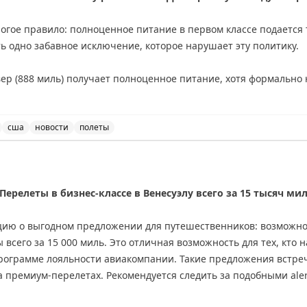
сит новые впечатления, а каждая улыбка, подаренная пассажи
здником!
трогое правило: полноценное питание в первом классе подается
ть одно забавное исключение, которое нарушает эту политику.
ер (888 миль) получает полноценное питание, хотя формально 
е много лет и связано с историческими причинами.
lines до сих пор рассчитывает расстояние маршрута на основе
сша
новости
полеты
порт. Авиакомпания так и не обновила свои системы расчета, 
меют странное исключение из правил питания на рейсах
ть питание как исключение из общего правила.
ерелеты в бизнес-классе в Венесуэлу всего за 15 тысяч ми
т, как устаревшие данные могут оставаться в системах авиако
 для пассажиров первого класса на этом маршруте.
ию о выгодном предложении для путешественников: возможнос
 всего за 15 000 миль. Это отличная возможность для тех, кто 
ing
программе лояльности авиакомпании. Такие предложения встре
 премиум-перелетах. Рекомендуется следить за подобными aler
ианты бронирования.