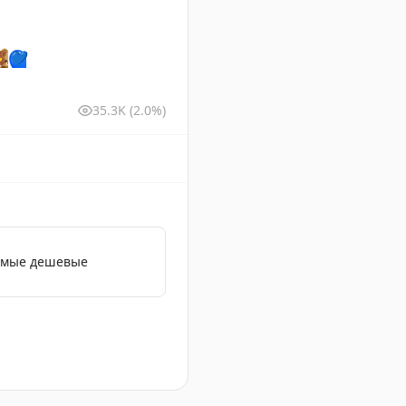

💙
35.3K
(2.0%)
самые дешевые
чтобы сделать полет более приятным.