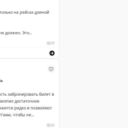
рам, обязательно
 только на рейсах длиной
не должен. Это
29
 данных, которые включают
поэтому маршрут Чикаго-
, связанное с историческими причинами. Рейс Чикаго-
ль
мпаний годами, создавая
ть забронировать билет в
накопил достаточное
чаются редко и позволяют
t'ами, чтобы не
26