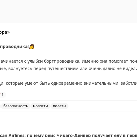
ора»
проводника!
👩
ачинается с улыбки бортпроводника. Именно она помогает поч
ые, волнуетесь перед путешествием или очень давно не видели
и, которые умеют быть одновременно внимательными, заботл
ак создать уютную атмосферу на борту, поддержать пассажира 

1
всё, чтобы путешествие прошло спокойно и безопасно.
безопасность
новости
полеты
офессионализм, ответственность и огромная любовь к своему д
м днём бортпроводника и выражение благодарности бо
ии «Аврора» за искреннюю заботу о пассажирах, выдержку, до
кольких тысяч метров.
an Airlines: почему рейс Чикаго-Денвер получает еду в пер