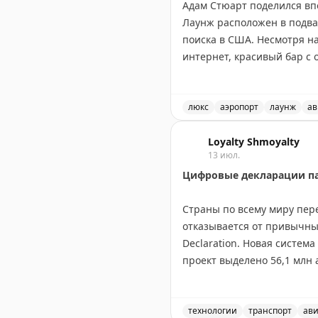
Адам Стюарт поделился вп
Лаунж расположен в подвал
поиска в США. Несмотря н
интернет, красивый бар с
пространство без вида на
Centurion, сложный вход. О
люкс
аэропорт
лаунж
ав
Adam Stuart
|
Original
Обзор лаунжа American Ex
Loyalty Shmoyalty
13 июл.
Цифровые декларации па
Страны по всему миру пер
отказывается от привычны
Declaration. Новая систем
проект выделено 56,1 млн
В Европе также идет моде
граждан не-ЕС снова отлож
технологии
транспорт
ав