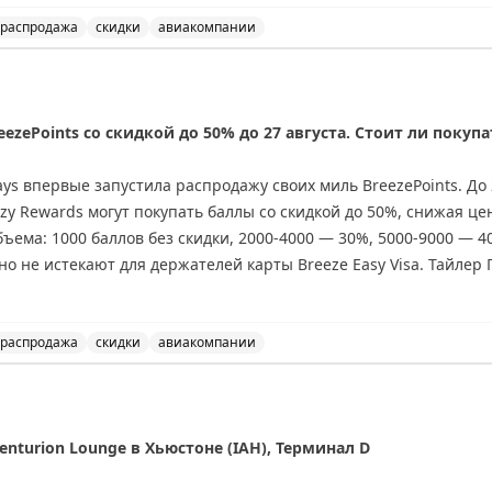
распродажа
скидки
авиакомпании
перелеты в бизнес-классе в Венесуэлу всего за 15 тыс
eezePoints со скидкой до 50% до 27 августа. Стоит ли покупа
ys впервые запустила распродажу своих миль BreezePoints. До 2
y Rewards могут покупать баллы со скидкой до 50%, снижая цен
объема: 1000 баллов без скидки, 2000-4000 — 30%, 5000-9000 — 
но не истекают для держателей карты Breeze Easy Visa. Тайлер 
ете выгодные перелеты, где стоимость за балл превышает 1,45
лает покупку выгодной. Перед покупкой проверьте цены на сайте
распродажа
скидки
авиакомпании
eezePoints со скидкой до 50% до 27 августа. Стоит ли п
Centurion Lounge в Хьюстоне (IAH), Терминал D