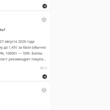
яч миль. Редкая возможность для путешественников сэк
ть?
7 августа 2026 года
у до 1,45¢ за балл (обычно
40%, 10000+ — 50%. Баллы
Глатт рекомендует покупать
¢. На некоторых маршрутах
13
 Breeze.
окупать баллы для будущих перелетов?