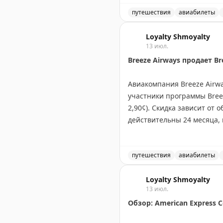
Juan Ruiz
путешествия
|
Original
авиабилеты
Выгодное предложение на 
Loyalty Shmoyalty
13 июл.
Breeze Airways продает Br
Авиакомпания Breeze Airwa
участники программы Breez
2,90¢). Скидка зависит от 
действительны 24 месяца, 
баллы только если вы найд
баллы стоят до 2¢, что де
путешествия
авиабилеты
Tyler Glatt
|
Original
Breeze Airways продает Br
Loyalty Shmoyalty
13 июл.
Обзор: American Express 