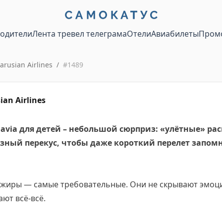
водители
Лента тревел телеграма
Отели
Авиабилеты
Пром
arusian Airlines
/
#
1489
ian Airlines
lavia для детей – небольшой сюрприз: «улётные» рас
зный перекус, чтобы даже короткий перелет запом
жиры — самые требовательные. Они не скрывают эмоци
ют всё-всё.