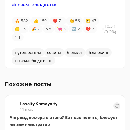
#поземлебюджетно
🔥
582
👍
159
❤
71
👏
56
😁
47
10.3K
🤔
15
🎉
7
5
5
💘
3
🆒
2
💔
2
(9.2%)
1
1
путешествия
советы
бюджет
бэкпекинг
поземлебюджетно
20 вещей, которые мы никогда не делаем. Советы дл
Похожие посты
Loyalty Shmoyalty
11 июл.
Апгрейд номера в отеле? Вот как понять, блефует
ли администратор