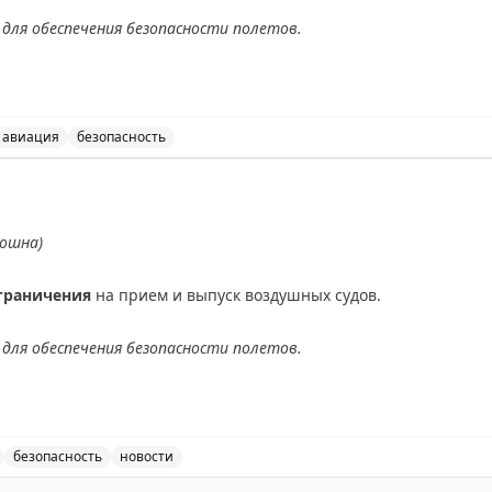
для обеспечения безопасности полетов.
АХ
авиация
безопасность
ведены временные ограничения на прием и выпуск возд
ношна)
граничения
на прием и выпуск воздушных судов.
для обеспечения безопасности полетов.
АХ
безопасность
новости
ведены временные ограничения на прием и выпуск возду