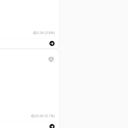
3.5K
(0.8%)
же обсуждение правил въезда для россиян.
20.6K
(0.1%)