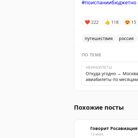
#поиспаниибюджетно
❤
222
👍
118
😍
15
путешествия
россия
ПО ТЕМЕ
АВИАБИЛЕТЫ
Откуда угодно → Москв
авиабилеты по месяцам
Планируются отключения 
Похожие посты
Говорит Росавиация
13 июл.