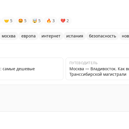
🤝
5
🤩
5
🤯
5
🔥
3
💔
2
москва
европа
интернет
испания
безопасность
нов
ПУТЕВОДИТЕЛЬ
а: самые дешевые
Москва — Владивосток. Как 
Транссибирской магистрали
мобильного Интернета в Москве, а пока показываем ос