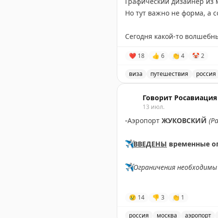
Графический дизайнер из 
Но тут важно не форма, а 
Сегодня какой-то волшебн
Записал своих путешестве
❤
18
👍
6
👏
4
🤡
2
Испания — 17 июля,
Франция — 23 июля,
виза
путешествия
россия
Великобритания — 14 авгус
Запись о слотопаде в виз
Говорит Росавиация
Пошёл дальше разгребать э
13 июл.
Вопросы, запросы, записи 
▫️
Аэропорт
ЖУКОВСКИЙ
(Р
📲
@matrasssi
✈️
ВВЕДЕНЫ
временные о
Stay tuned!
Подписаться на Матрассы
✈️
Ограничения необходимы 
✈️
Говорит Росавиация
|
M
😢
14
👎
3
👏
1
россия
москва
аэропорт