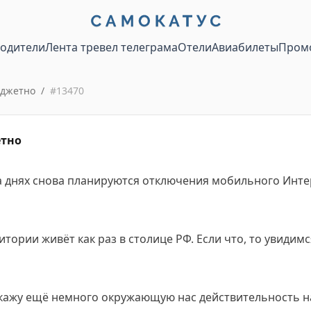
водители
Лента тревел телеграма
Отели
Авиабилеты
Пром
юджетно
/
#
13470
етно
а днях снова планируются отключения мобильного Инте
итории живёт как раз в столице РФ. Если что, то увидимс
окажу ещё немного окружающую нас действительность н