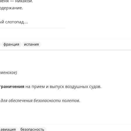
меня — никакой.
содержание.
ый слотопад.
нников в визовые центры:
франция
испания
та.
овые центры Испании, Франции и Великобритании, а так
тот слотопад.
— всё сюда:
аменское)
граничения
на прием и выпуск воздушных судов.
для обеспечения безопасности полетов.
АХ
авиация
безопасность