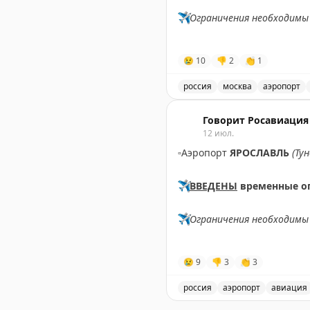
✈️
Ограничения необходимы 
✈️
Говорит Росавиация
|
M
😢
10
👎
2
👏
1
россия
москва
аэропорт
В аэропорту Жуковский в
Говорит Росавиация
12 июл.
▫️
Аэропорт
ЯРОСЛАВЛЬ
(Ту
✈️
ВВЕДЕНЫ
временные о
✈️
Ограничения необходимы 
✈️
Говорит Росавиация
|
М
😢
9
👎
3
👏
3
россия
аэропорт
авиация
В аэропорту Ярославля в