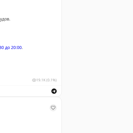
удов.
:30 до 20:00
.
19.1K
(0.1%)
у Геленджика. Информация о безопасности полетов.