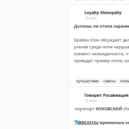
В аэропорту Жуковский в
Loyalty Shmoyalty
13 июл.
Должны ли отели заране
Брайан Коэн обсуждает ди
учения среди ночи наруша
элемент неожиданности, ч
приводит пример отеля, ко
времени, когда большинст
время командировок и отм
ситуации. Вопрос остается
путешествия
советы
отел
реальной опасности?
Должны ли отели заранее
Говорит Росавиация
12 июл.
The Gate with Brian Cohen
|
O
▫️
Аэропорт
ЖУКОВСКИЙ
(Р
✈️
ВВЕДЕНЫ
временные о