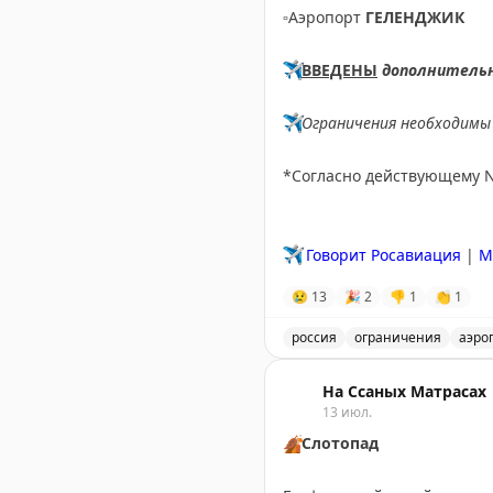
▫️
Аэропорт
ГЕЛЕНДЖИК
✈️
ВВЕДЕНЫ
дополнитель
✈️
Ограничения необходимы 
*Согласно действующему 
✈️
Говорит Росавиация
|
M
😢
13
🎉
2
👎
1
👏
1
россия
ограничения
аэро
Введены временные огран
На Ссаных Матрасах
13 июл.
🍂
Слотопад