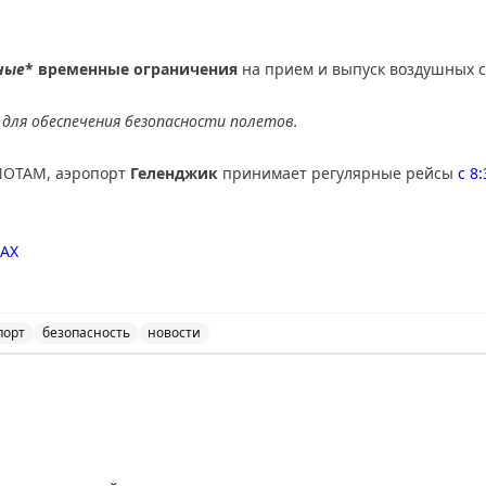
ные
* временные ограничения
на прием и выпуск воздушных с
для обеспечения безопасности полетов.
NOTAM, аэропорт
Геленджик
принимает регулярные рейсы
с 8
AX
порт
безопасность
новости
ичения на прием и выпуск воздушных судов в аэропорт