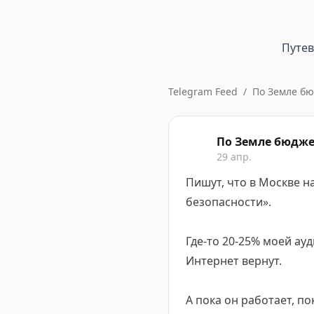
Путе
Telegram Feed
/
По Земле б
По Земле бюдж
29 апр.
Пишут, что в Москве н
безопасности».
Где-то 20-25% моей ауд
Интернет вернут.
А пока он работает, п