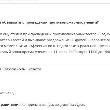
ведены временные ограничения на прием и выпуск возд
е объявлять о проведении противопожарных учений?
лемму отелей при проведении противопожарных тестов. С одн
ют сон гостей и вызывают раздражение. С другой — заранее 
то может снизить эффективность подготовки к реальной чрезв
торый анонсировал учения на 11 июля 2022 года с 11:00 до 15
во гостей не спят. Брайан делится личным опытом частых ночн
ечает, что они помогли ему быстро научиться правильно дейст
 открытым: как найти баланс между комфортом гостей и эффект
и
безопасность
новости
 объявлять о проведении противопожарных учений, обсу
riginal
аменское)
граничения
на прием и выпуск воздушных судов.