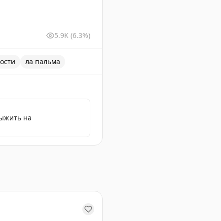
5.9K
(6.3%)
ости
ла пальма
выжить на
тров Ла-Пальма в Испании.