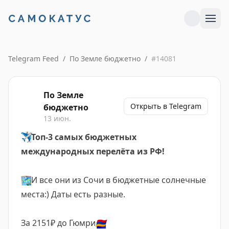
Telegram Feed
/
По Земле бюджетно
/
#
14081
По Земле
Открыть в Telegram
бюджетно
13 июн.
✈️
Топ-3 самых бюджетных
международных перелёта из РФ!
🗺️
И все они из Сочи в бюджетные солнечные
места:) Даты есть разные.
За 2151₽ до Гюмри
🇦🇲