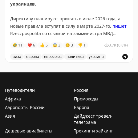
украинцев.
Директиву планируют принять в июле 2026 года, а
новые правила вступят в силу в марте 2027-го,
пишет
Rzeczpospolita со ссылкой на замминистра МВД
Польши Мацея Душчика.
🤣
11
❤
6
👍
5
😱
3
🥴
3
👎
1
3.7K
(0.8%)
Для въезда и получения временной защиты
виза
европа
евросоюз
политика
украина
потребуется подтверждение освобождения или
Евросоюз планирует ограничить въезд военнообязанны
отсрочки от мобилизации. По данным издания,
изменения поддерживает Польша, а инициатором
выступил Киев.
Путеводители
Россия
Африка
Промокоды
@tipical_vizovik
Аэропорты России
Европа
Азия
Дайджест тревел-
телеграма
Дешевые авиабилеты
Трекинг и хайкинг