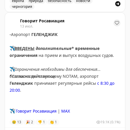
европа
природа
безопасность
новости
черногория
Армия Черногории помогает обеспечить питьевой во
Говорит Росавиация
13 июл.
▫️
Аэропорт
ГЕЛЕНДЖИК
✈️
ВВЕДЕНЫ
дополнительные
* временные
ограничения
на прием и выпуск воздушных судов.
✈️
Ограничения необходимы для обеспечения
безопасности полетов.
*Согласно действующему NOTAM, аэропорт
Геленджик
принимает регулярные рейсы
с 8:30 до
20:00
.
✈️
Говорит Росавиация
|
MAX
😢
13
🎉
2
👎
1
👏
1
19.1K
(0.1%)