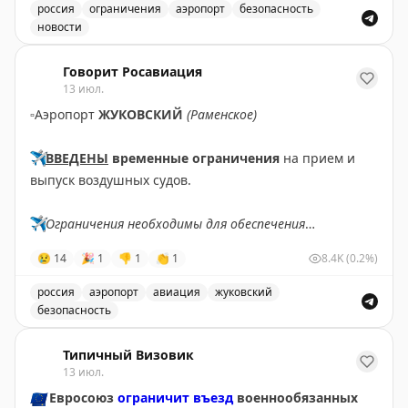
россия
ограничения
аэропорт
безопасность
новости
Введены временные ограничения на прием и выпуск в
Говорит Росавиация
13 июл.
▫️
Аэропорт
ЖУКОВСКИЙ
(Раменское)
✈️
ВВЕДЕНЫ
временные ограничения
на прием и
выпуск воздушных судов.
✈️
Ограничения необходимы для обеспечения
безопасности полетов.
😢
14
🎉
1
👎
1
👏
1
8.4K
(0.2%)
✈️
Говорит Росавиация
|
MАХ
россия
аэропорт
авиация
жуковский
безопасность
В аэропорту Жуковский введены временные ограничен
Типичный Визовик
13 июл.
🇪🇺
Евросоюз
ограничит въезд
военнообязанных