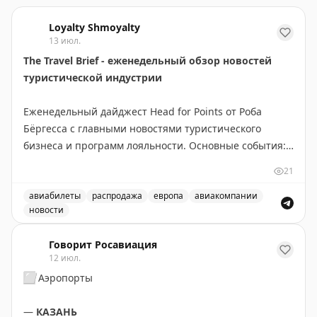
Loyalty Shmoyalty
13 июл.
The Travel Brief - еженедельный обзор новостей
туристической индустрии
Еженедельный дайджест Head for Points от Роба
Бёргесса с главными новостями туристического
бизнеса и программ лояльности. Основные события:
новое приложение British Airways требует доработки,
21
BA сменила поставщика наборов для Club World,
easyJet продаёт свой бизнес Apollo, открылся люкс-
авиабилеты
распродажа
европа
авиакомпании
новости
лаунж в Manchester Airport. Выгодные предложения:
Еженедельный обзор новостей туристической индустрии
Eurostar дарит скидку 50% на премиум-классы, JetBlue
Говорит Росавиация
предлагает привлекательные тарифы на Mint, Virgin
12 июл.
Atlantic запустила кэшбэк до £250 с American Express.
⬜️
Аэропорты
В программах лояльности: Avios на 33% дороже в BA
Holidays до вторника, новый лаунж Air France в
—
КАЗАНЬ
Heathrow Terminal 4. Рекомендуется подписаться на