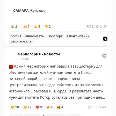
еженедельную рассылку для получения полной
—
САМАРА
(Курумоч)
информации о лучших предложениях отелей и
авиакомпаний.
—
УЛЬЯНОВСК
(Баратаевка)
🎉
21
👏
7
👍
5
👎
2
28.1K
(0.1%)
Rob Burgess
|
Original
—
ЧЕБОКСАРЫ
россия
авиабилеты
аэропорт
авиакомпании
безопасность
✈️
СНЯТЫ
ограничения
на прием и выпуск
Снятые ограничения на прием и выпуск воздушных су
воздушных судов.
Черногория - новости
12 июл.
🇲🇪
Армия Черногории направила автоцистерну для
✈️
Ограничения вводили для обеспечения безопасности
обеспечения жителей муниципалитета Котор
полетов.
питьевой водой, в связи с нарушением
централизованного водоснабжения из-за засоления
✈️
Говорит Росавиация
|
MАХ
источников Ораховац и Шкурда. В результате часть
муниципалитета Котор осталась без пригодной для
питья воды.
😢
90
👏
17
❤
9
🔥
4
🥰
4
9.1K
(1.4%)
Черногория-Новости