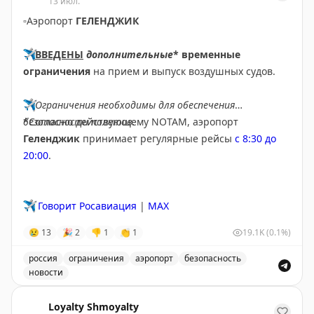
13 июл.
▫️
Аэропорт
ГЕЛЕНДЖИК
✈️
ВВЕДЕНЫ
дополнительные
* временные
ограничения
на прием и выпуск воздушных судов.
✈️
Ограничения необходимы для обеспечения
безопасности полетов.
*Согласно действующему NOTAM, аэропорт
Геленджик
принимает регулярные рейсы
с 8:30 до
20:00
.
✈️
Говорит Росавиация
|
MAX
😢
13
🎉
2
👎
1
👏
1
19.1K
(0.1%)
россия
ограничения
аэропорт
безопасность
новости
Введены временные ограничения на прием и выпуск в
Loyalty Shmoyalty