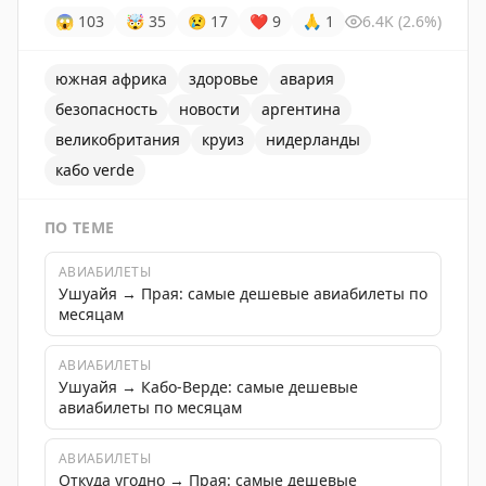
😱
103
🤯
35
😢
17
❤
9
🙏
1
6.4K
(2.6%)
южная африка
здоровье
авария
безопасность
новости
аргентина
великобритания
круиз
нидерланды
кабо verde
ПО ТЕМЕ
АВИАБИЛЕТЫ
Ушуайя → Прая: самые дешевые авиабилеты по
месяцам
АВИАБИЛЕТЫ
Ушуайя → Кабо-Верде: самые дешевые
авиабилеты по месяцам
АВИАБИЛЕТЫ
Откуда угодно → Прая: самые дешевые