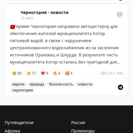
Аэропорт Домодедово принимает и отправляет рейсы
Черногория - новости
12 июл.
🇲🇪
Армия Черногории направила автоцистерну для
обеспечения жителей муниципалитета Котор
питьевой водой, в связи с нарушением
централизованного водоснабжения из-за засоления
источников Ораховац и Шкурда. В результате часть
муниципалитета Котор осталась без пригодной для
питья воды.
😢
90
👏
17
❤
9
🔥
4
🥰
4
9.1K
(1.4%)
Черногория-Новости
европа
природа
безопасность
новости
черногория
Армия Черногории помогает обеспечить питьевой во
Путеводители
Россия
Африка
Промокоды