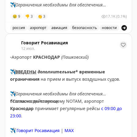
✈️
Ограничения необходимы для обеспечения
комфортом гостей и эффективностью подготовки к
безопасности полетов.
реальной опасности?
😢
9
👎
3
👏
3
17.1K
(0.1%)
✈️
Говорит Росавиация
|
МАХ
россия
аэропорт
авиация
безопасность
новости
The Gate with Brian Cohen
|
Original
В аэропорту Ярославля введены временные ограничен
Говорит Росавиация
12 июл.
▫️
Аэропорт
КРАСНОДАР
(Пашковский)
✈️
ВВЕДЕНЫ
дополнительные
* временные
ограничения
на прием и выпуск воздушных судов.
✈️
Ограничения необходимы для обеспечения
безопасности полетов.
*Согласно действующему NOTAM, аэропорт
Краснодар
принимает регулярные рейсы
с 09:00 до
23:00
.
✈️
Говорит Росавиация
|
MAX