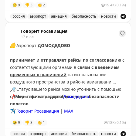
😢
9
👎
3
👏
2
19.4K
(0.1%)
россия
аэропорт
авиация
безопасность
новости
В аэропорту Краснодар введены дополнительные врем
Говорит Росавиация
12 июл.
🟡
Аэропорт
ДОМОДЕДОВО
принимает и отправляет рейсы
по согласованию
с
соответствующими органами в
связи с введением
временных ограничений
на использование
воздушного пространства в районе авиагавани.
🔎
Статус вашего рейса можно уточнить с помощью
❗️
онлайн-табло аэропорта
Меры приняты для обеспечения безопасности
Домодедово
.
полетов.
✈️
Говорит Росавиация
|
МАХ
😢
9
👎
3
👏
1
18K
(0.1%)
россия
аэропорт
авиация
безопасность
новости