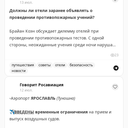
13 июл.
Должны ли отели заранее объявлять о
проведении противопожарных учений?
Брайан Коэн обсуждает дилемму отелей при
проведении противопожарных тестов. С одной
стороны, неожиданные учения среди ночи нарушают
сон гостей и вызывают раздражение. С другой —
23
заранее объявленные тесты теряют элемент
неожиданности, что может снизить эффективность
путешествия
советы
отели
безопасность
новости
подготовки к реальной чрезвычайной ситуации.
Должны ли отели заранее объявлять о проведении пр
Автор приводит пример отеля, который анонсировал
Говорит Росавиация
учения на 11 июля 2022 года с 11:00 до 15:00 —
12 июл.
удачный выбор времени, когда большинство гостей
▫️
Аэропорт
ЯРОСЛАВЛЬ
(Туношна)
не спят. Брайан делится личным опытом частых
ночных пожарных тревог во время командировок и
✈️
ВВЕДЕНЫ
временные ограничения
на прием и
отмечает, что они помогли ему быстро научиться
выпуск воздушных судов.
правильно действовать в чрезвычайной ситуации.
Вопрос остается открытым: как найти баланс между