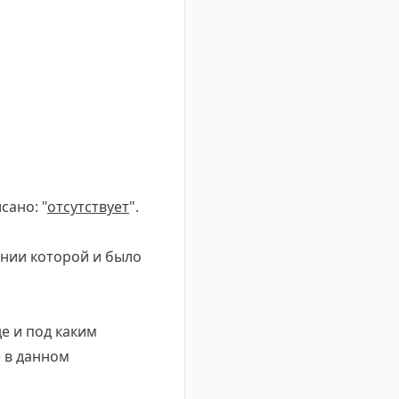
сано: "
отсутствует
".
ании которой и было
де и под каким
 в данном