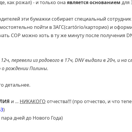
де, как рожал) - и только она
является основанием
для 
одителей эти бумажки собирает специальный сотрудник 
остоятельно пойти в ЗАГС(cartório/карторио) и оформи
ать СОР можно хоть в ту же минуту после получения DN
 12
ч
, перевели из родового в 17ч, DNV выдали в 20ч, и на
 о рождении Полины.
о детальнее.
ЛИЯ
и ...
НИКАКОГО
отчества!!! (про отчество, и что тепе
53
)
 пара дней до Нового Года)