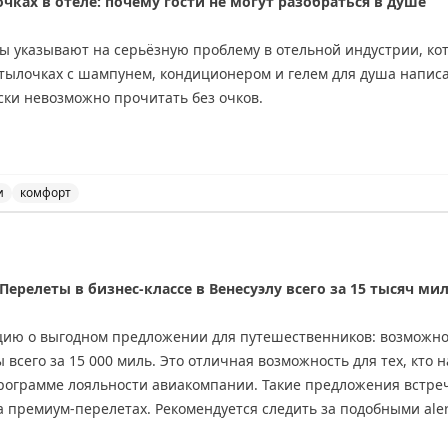
ках в отеле: почему гости не могут разобраться в душе
ы указывают на серьёзную проблему в отельной индустрии, кот
бутылочках с шампунем, кондиционером и гелем для душа напис
ски невозможно прочитать без очков.
ной комнате, особенно в душе, носить очки неудобно и непрак
 ванну, рискуя их повредить, либо многократно выходить из ду
редназначена. Это приводит к путанице — люди случайно испол
и
комфорт
я на мелкий шрифт на бутылочках с шампунем и кондици
ть эту проблему, просто увеличив размер шрифта на этикетках
ерелеты в бизнес-классе в Венесуэлу всего за 15 тысяч ми
учшило бы опыт гостей и сделало бы пребывание в отеле боле
тся адаптироваться к этому неудобству самостоятельно.
ию о выгодном предложении для путешественников: возможнос
 всего за 15 000 миль. Это отличная возможность для тех, кто 
ing
программе лояльности авиакомпании. Такие предложения встре
 премиум-перелетах. Рекомендуется следить за подобными aler
ианты бронирования.