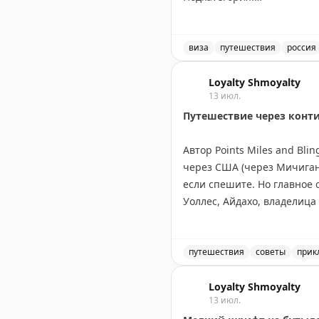
PRIME TIME (65 euros) Short
Доступны даты:
виза
путешествия
россия
📆
28.09.2026 (1 шт.): 16:10
Доступные места для кор
📆
29.09.2026 (2 шт.): 16:10
Loyalty Shmoyalty
13 июл.
Путешествие через конт
Всего свободных мест:
3
Автор Points Miles and Bl
через США (через Мичиган,
если спешите. Но главное 
Уоллес, Айдахо, владелица
Канадский маршрут длинне
Онтарио, Канадские Скалис
посетив малые города вро
путешествия
советы
прик
оставить место для неожи
Маршрут через Канаду ил
Loyalty Shmoyalty
13 июл.
Points Miles and Bling
|
Origi