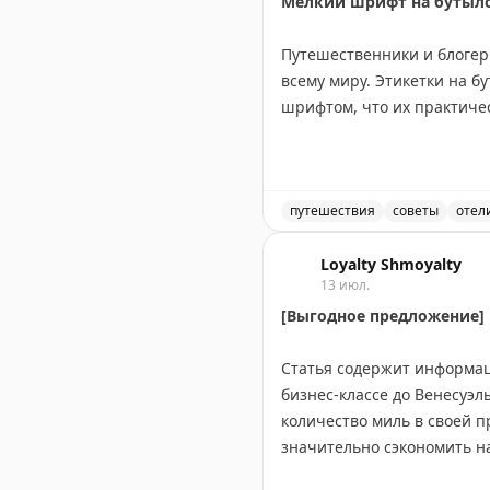
Мелкий шрифт на бутылоч
Путешественники и блогер
всему миру. Этикетки на 
шрифтом, что их практиче
Проблема в том, что в ван
либо надевать их в мокрую
какая бутылка для чего п
путешествия
советы
отел
шампуня или наоборот.
Путешественники жалуютс
Loyalty Shmoyalty
13 июл.
Отели могли бы легко реши
[Выгодное предложение] П
контрастные цвета. Это ул
путешественникам приходи
Статья содержит информац
бизнес-классе до Венесуэлы
Gary Leff
|
View from the W
количество миль в своей 
значительно сэкономить на
пропустить выгодные вар