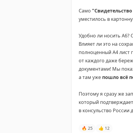
Само
"Свидетельство
уместилось в картонн
Удобно ли носить А6? 
Влияет ли это на сохра
полноценный А4 лист п
от каждого даже бере
документами! Мы показ
а там уже
пошло всё п
Поэтому я сразу же за
который подтверждает 
в консульство России 
🔥
25
👍
12