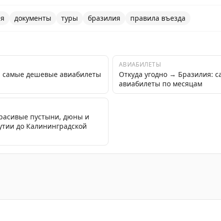
ия
документы
туры
бразилия
правила въезда
АВИАБИЛЕТЫ
я: самые дешевые авиабилеты
Откуда угодно → Бразилия: 
авиабилеты по месяцам
красивые пустыни, дюны и
кутии до Калининградской
лучение гражданства и документов в Бразилии