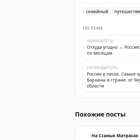
семейный
путешеств
ПО ТЕМЕ
АВИАБИЛЕТЫ
Откуда угодно → Росси
по месяцам
ПУТЕВОДИТЕЛЬ
Россия в песке. Самые 
барханы в стране: от Я
области
Полина - бразильянка, по
Похожие посты
На Ссаных Матрасах