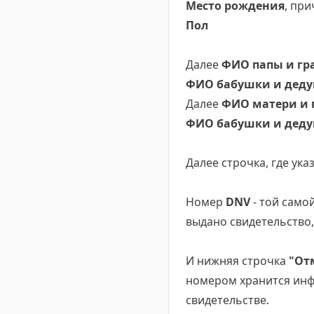
Место рождения
, пр
Пол
Далее
ФИО папы и гр
ФИО бабушки и дед
Далее
ФИО матери и 
ФИО бабушки и дед
Далее строчка, где ука
Номер
DNV
- той само
выдано свидетельство,
И нижняя строчка
"От
номером хранится инф
свидетельстве.