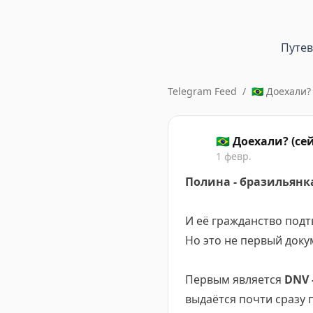
Путе
Telegram Feed
/
🇧🇷 Доехали
🇧🇷 Доехали? (с
1 февр.
Полина - бразильянк
И её гражданство под
Но это не первый доку
Первым является
DNV 
выдаётся почти сразу 