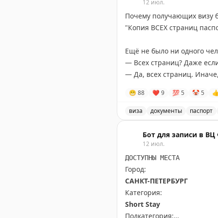
12 июл.
Почему получающих визу б
"Копия ВСЕХ страниц паспо
Ещё не было ни одного чел
— Всех страниц? Даже если
— Да, всех страниц. Иначе,
😁
88
❤
9
💯
5
🤡
5

Вам жалко?
виза
документы
паспорт
Обсуждение требований к
Бот для записи в В
12 июл.
ДОСТУПНЫ МЕСТА
Город:
САНКТ-ПЕТЕРБУРГ
Категория:
Short Stay
Подкатегория: