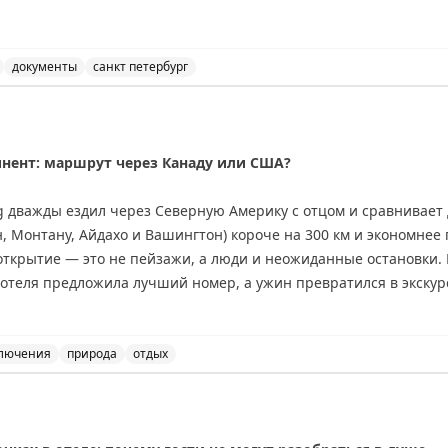
 Stay All kind of other short stay visas
документы
санкт петербург
откого пребывания в Санкт-Петербурге. Возможности по
, 16:20
инент: маршрут через Канаду или США?
ing дважды ездил через Северную Америку с отцом и сравнивае
 Монтану, Айдахо и Вашингтон) короче на 300 км и экономнее 
открытие — это не пейзажи, а люди и неожиданные остановки.
 отеля предложила лучший номер, а ужин превратился в экскур
е, но предлагает более продолжительные красивые виды: озер
тые горы. Совет: если едите ради пейзажей — выбирайте Канад
де Вавы или Муз-Джо. Если спешите — США справедливо конкур
лючения
природа
отдых
данных открытий.
и США: сравнение двух путешествий. Советы для путеше
nal