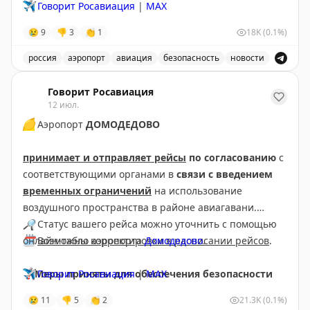
✈️
Говорит Росавиация
|
МАХ
😢
9
👎
3
👏
1
18K
(0.1%)
россия
аэропорт
авиация
безопасность
новости
Аэропорт Домодедово принимает и отправляет рейсы
Говорит Росавиация
12 июл.
🟡
Аэропорт
ДОМОДЕДОВО
принимает и отправляет рейсы
по согласованию
с
соответствующими органами в
связи с введением
временных ограничений
на использование
воздушного пространства в районе авиагавани.
🔎
Статус вашего рейса можно уточнить с помощью
🗓
онлайн-табло аэропорта
Возможны корректировки в расписании рейсов
Домодедово
.
.
❗️
✈️
Меры приняты для обеспечения безопасности
Говорит Росавиация
|
МАХ
полетов.
😢
11
👎
5
👏
2
21.3K
(0.1%)