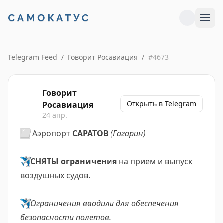
Telegram Feed
/
Говорит Росавиация
/
#
4673
Говорит
Открыть в Telegram
Росавиация
24 апр.
⬜️
Аэропорт
САРАТОВ
(Гагарин)
✈️
СНЯТЫ
ограничения
на прием и выпуск
воздушных судов.
✈️
Ограничения вводили для обеспечения
безопасности полетов.