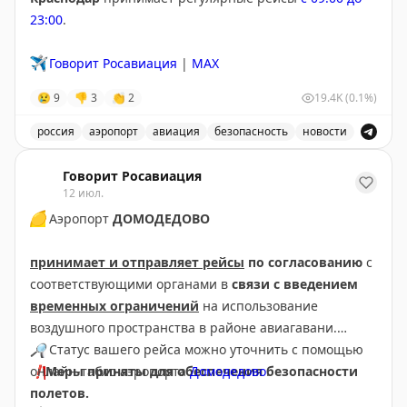
23:00
.
✈️
Говорит Росавиация
|
MAX
😢
9
👎
3
👏
2
19.4K
(0.1%)
россия
аэропорт
авиация
безопасность
новости
В аэропорту Краснодар введены дополнительные врем
Говорит Росавиация
12 июл.
🟡
Аэропорт
ДОМОДЕДОВО
принимает и отправляет рейсы
по согласованию
с
соответствующими органами в
связи с введением
временных ограничений
на использование
воздушного пространства в районе авиагавани.
🔎
Статус вашего рейса можно уточнить с помощью
❗️
онлайн-табло аэропорта
Меры приняты для обеспечения безопасности
Домодедово
.
полетов.