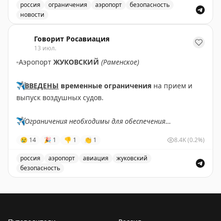
россия
ограничения
аэропорт
безопасность
новости
Введены временные ограничения на прием и выпуск в
Говорит Росавиация
13 июл.
▫️
Аэропорт
ЖУКОВСКИЙ
(Раменское)
✈️
ВВЕДЕНЫ
временные ограничения
на прием и
выпуск воздушных судов.
✈️
Ограничения необходимы для обеспечения
безопасности полетов.
😢
14
🎉
1
👎
1
👏
1
8.4K
(0.2%)
✈️
Говорит Росавиация
|
MАХ
россия
аэропорт
авиация
жуковский
безопасность
В аэропорту Жуковский введены временные ограничен