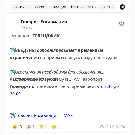
россия
аэропорт
авиация
безопасность
полеты
Аэропорт Домодедово принимает и отправляет рейсы
Говорит Росавиация
13 июл.
▫️
Аэропорт
ГЕЛЕНДЖИК
✈️
ВВЕДЕНЫ
дополнительные
* временные
ограничения
на прием и выпуск воздушных судов.
✈️
Ограничения необходимы для обеспечения
безопасности полетов.
*Согласно действующему NOTAM, аэропорт
Геленджик
принимает регулярные рейсы
с 8:30 до
20:00
.
✈️
Говорит Росавиация
|
MAX
😢
13
🎉
2
👎
1
👏
1
19.1K
(0.1%)