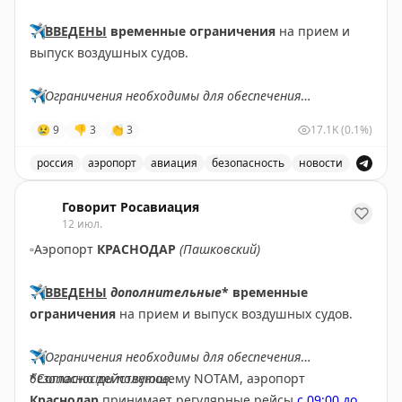
✈️
ВВЕДЕНЫ
временные ограничения
на прием и
выпуск воздушных судов.
✈️
Ограничения необходимы для обеспечения
безопасности полетов.
😢
9
👎
3
👏
3
17.1K
(0.1%)
✈️
Говорит Росавиация
|
МАХ
россия
аэропорт
авиация
безопасность
новости
В аэропорту Ярославля введены временные ограничен
Говорит Росавиация
12 июл.
▫️
Аэропорт
КРАСНОДАР
(Пашковский)
✈️
ВВЕДЕНЫ
дополнительные
* временные
ограничения
на прием и выпуск воздушных судов.
✈️
Ограничения необходимы для обеспечения
безопасности полетов.
*Согласно действующему NOTAM, аэропорт
Краснодар
принимает регулярные рейсы
с 09:00 до