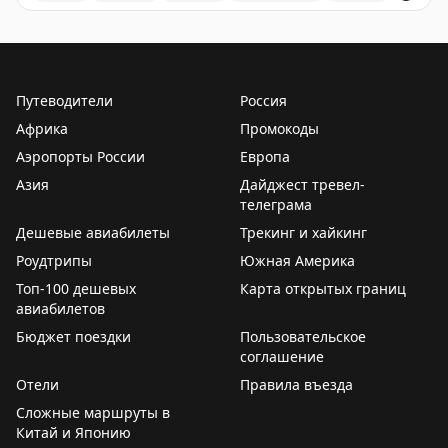
В аэропорту Краснодар введены дополнительные врем
Путеводители
Россия
Африка
Промокоды
Аэропорты России
Европа
Азия
Дайджест тревел-
телеграма
Дешевые авиабилеты
Трекинг и хайкинг
Роудтрипы
Южная Америка
Топ-100 дешевых
Карта открытых границ
авиабилетов
Бюджет поездки
Пользовательское
соглашение
Отели
Правила въезда
Сложные маршруты в
Китай и Японию