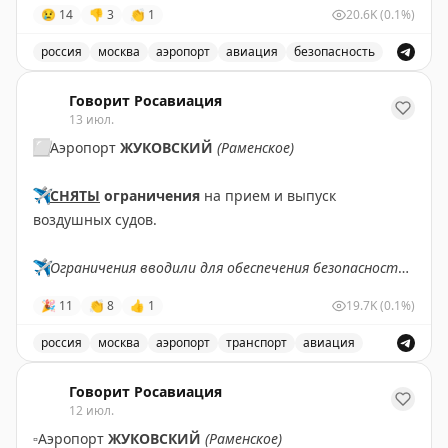
безопасности полетов.
😢
14
👎
3
👏
1
20.6K
(0.1%)
✈️
Говорит Росавиация
|
MАХ
россия
москва
аэропорт
авиация
безопасность
В аэропорту Жуковский введены временные ограничен
Говорит Росавиация
13 июл.
⬜️
Аэропорт
ЖУКОВСКИЙ
(Раменское)
✈️
СНЯТЫ
ограничения
на прием и выпуск
воздушных судов.
✈️
Ограничения вводили для обеспечения безопасности
полетов.
🎉
11
👏
8
👍
1
19.7K
(0.1%)
✈️
Говорит Росавиация
|
MAX
россия
москва
аэропорт
транспорт
авиация
Снятые ограничения на прием и выпуск воздушных су
Говорит Росавиация
12 июл.
▫️
Аэропорт
ЖУКОВСКИЙ
(Раменское)