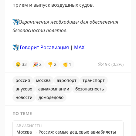
прием и выпуск воздушных судов.
✈️
Ограничения необходимы для обеспечения
безопасности полетов.
✈️
Говорит Росавиация
|
MАХ
😢
33
🎉
2
👎
2
👏
1
19K
(0.2%)
россия
москва
аэропорт
транспорт
внуково
авиакомпании
безопасность
новости
домодедово
ПО ТЕМЕ
АВИАБИЛЕТЫ
Москва → Россия: самые дешевые авиабилеты