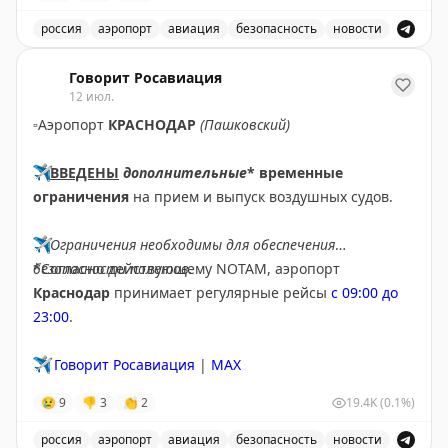
✈️
Говорит Росавиация
|
МАХ
россия
аэропорт
авиация
безопасность
новости
В аэропорту Ярославля введены временные ограничен
Говорит Росавиация
12 июл.
▫️
Аэропорт
КРАСНОДАР
(Пашковский)
✈️
ВВЕДЕНЫ
дополнительные
* временные
ограничения
на прием и выпуск воздушных судов.
✈️
Ограничения необходимы для обеспечения
безопасности полетов.
*Согласно действующему NOTAM, аэропорт
Краснодар
принимает регулярные рейсы
с 09:00 до
23:00
.
✈️
Говорит Росавиация
|
MAX
😢
9
👎
3
👏
2
19.4K
(0.1%)
россия
аэропорт
авиация
безопасность
новости