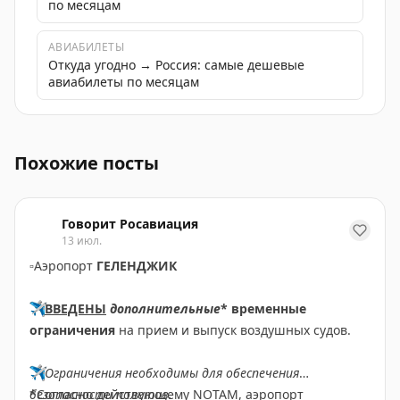
по месяцам
АВИАБИЛЕТЫ
Откуда угодно → Россия: самые дешевые
авиабилеты по месяцам
Временные ограничения на прием и выпуск воздушных
Похожие посты
Говорит Росавиация
13 июл.
▫️
Аэропорт
ГЕЛЕНДЖИК
✈️
ВВЕДЕНЫ
дополнительные
* временные
ограничения
на прием и выпуск воздушных судов.
✈️
Ограничения необходимы для обеспечения
безопасности полетов.
*Согласно действующему NOTAM, аэропорт