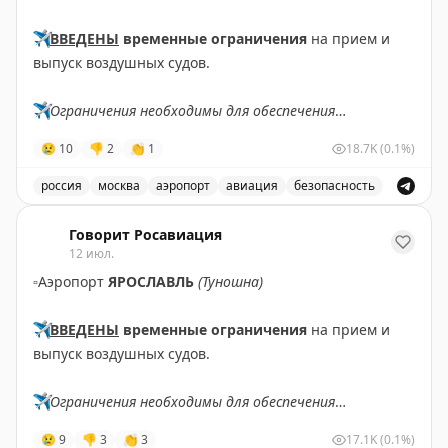
✈️
ВВЕДЕНЫ
временные ограничения
на прием и
выпуск воздушных судов.
✈️
Ограничения необходимы для обеспечения
безопасности полетов.
😢
10
👎
2
👏
1
18.7K
(0.1%)
✈️
Говорит Росавиация
|
MАХ
россия
москва
аэропорт
авиация
безопасность
В аэропорту Жуковский введены временные ограничен
Говорит Росавиация
12 июл.
▫️
Аэропорт
ЯРОСЛАВЛЬ
(Туношна)
✈️
ВВЕДЕНЫ
временные ограничения
на прием и
выпуск воздушных судов.
✈️
Ограничения необходимы для обеспечения
безопасности полетов.
😢
9
👎
3
👏
3
17.1K
(0.1%)