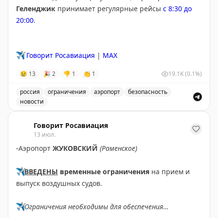
Геленджик
принимает регулярные рейсы
с 8:30 до
20:00
.
✈️
Говорит Росавиация
|
MAX
😢
13
🎉
2
👎
1
👏
1
19.1K
(0.1%)
россия
ограничения
аэропорт
безопасность
новости
Введены временные ограничения на прием и выпуск в
Говорит Росавиация
13 июл.
▫️
Аэропорт
ЖУКОВСКИЙ
(Раменское)
✈️
ВВЕДЕНЫ
временные ограничения
на прием и
выпуск воздушных судов.
✈️
Ограничения необходимы для обеспечения