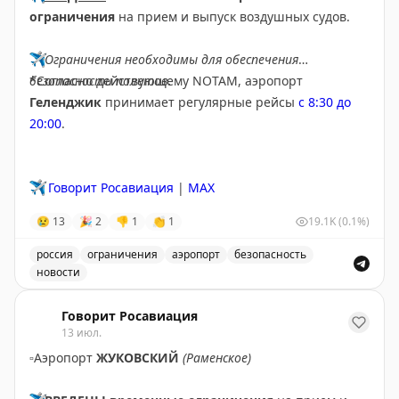
ограничения
на прием и выпуск воздушных судов.
✈️
Ограничения необходимы для обеспечения
безопасности полетов.
*Согласно действующему NOTAM, аэропорт
Геленджик
принимает регулярные рейсы
с 8:30 до
20:00
.
✈️
Говорит Росавиация
|
MAX
😢
13
🎉
2
👎
1
👏
1
19.1K
(0.1%)
россия
ограничения
аэропорт
безопасность
новости
Введены временные ограничения на прием и выпуск в
Говорит Росавиация
13 июл.
▫️
Аэропорт
ЖУКОВСКИЙ
(Раменское)