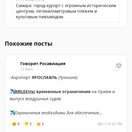
Самара: город-курорт с огромным историческим
центром, пятикилометровым пляжем и
культовым пивзаводом
Аэропорт САМАРА (Курумоч) снял ограничения на при
Похожие посты
Говорит Росавиация
12 июл.
▫️
Аэропорт
ЯРОСЛАВЛЬ
(Туношна)
✈️
ВВЕДЕНЫ
временные ограничения
на прием и
выпуск воздушных судов.
✈️
Ограничения необходимы для обеспечения
безопасности полетов.
😢
9
👎
3
👏
3
17.1K
(0.1%)