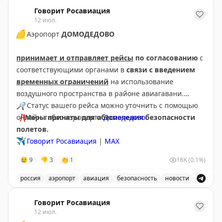
В аэропорту Краснодар введены дополнительные врем
Говорит Росавиация
12 июл.
🟡
Аэропорт
ДОМОДЕДОВО
принимает и отправляет рейсы
по согласованию
с
соответствующими органами в
связи с введением
временных ограничений
на использование
воздушного пространства в районе авиагавани.
🔎
Статус вашего рейса можно уточнить с помощью
❗️
онлайн-табло аэропорта
Меры приняты для обеспечения безопасности
Домодедово
.
полетов.
✈️
Говорит Росавиация
|
МАХ
😢
9
👎
3
👏
1
18K
(0.1%)
россия
аэропорт
авиация
безопасность
новости
Аэропорт Домодедово принимает и отправляет рейсы
Говорит Росавиация
12 июл.