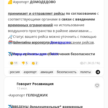
🟡
Аэропорт
ДОМОДЕДОВО
принимает и отправляет рейсы
по согласованию
с
соответствующими органами в
связи с введением
временных ограничений
на использование
воздушного пространства в районе авиагавани.
🔎
Статус вашего рейса можно уточнить с помощью
🗓
онлайн-табло аэропорта
Возможны корректировки в расписании рейсов
Домодедово
.
.
❗️
✈️
Меры приняты для обеспечения безопасности
Говорит Росавиация
|
МАХ
полетов.
😢
11
👎
5
👏
2
21.3K
(0.1%)
россия
аэропорт
авиация
безопасность
полеты
Аэропорт Домодедово принимает и отправляет рейсы
Говорит Росавиация
13 июл.
▫️
Аэропорт
ГЕЛЕНДЖИК
✈️
ВВЕДЕНЫ
дополнительные
* временные