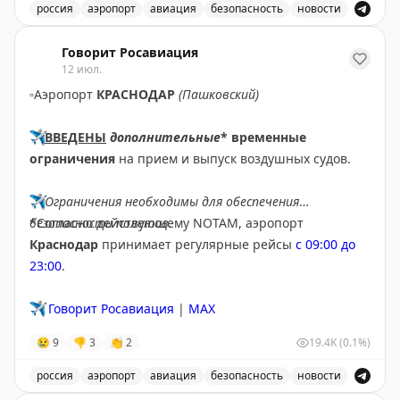
✈️
Говорит Росавиация
|
МАХ
россия
аэропорт
авиация
безопасность
новости
В аэропорту Ярославля введены временные ограничен
Говорит Росавиация
12 июл.
▫️
Аэропорт
КРАСНОДАР
(Пашковский)
✈️
ВВЕДЕНЫ
дополнительные
* временные
ограничения
на прием и выпуск воздушных судов.
✈️
Ограничения необходимы для обеспечения
безопасности полетов.
*Согласно действующему NOTAM, аэропорт
Краснодар
принимает регулярные рейсы
с 09:00 до
23:00
.
✈️
Говорит Росавиация
|
MAX
😢
9
👎
3
👏
2
19.4K
(0.1%)
россия
аэропорт
авиация
безопасность
новости