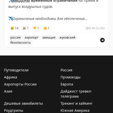
✈️
ВВЕДЕНЫ
временные ограничения
на прием и
выпуск воздушных судов.
✈️
Ограничения необходимы для обеспечения
безопасности полетов.
😢
14
🎉
1
👎
1
👏
1
8.4K
(0.2%)
✈️
Говорит Росавиация
|
MАХ
россия
аэропорт
авиация
жуковский
безопасность
В аэропорту Жуковский введены временные ограничен
Путеводители
Россия
Африка
Промокоды
Аэропорты России
Европа
Азия
Дайджест тревел-
телеграма
Дешевые авиабилеты
Трекинг и хайкинг
Роудтрипы
Южная Америка