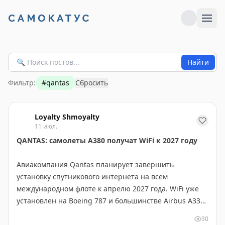
Найти
Фильтр:
#
qantas
Сбросить
Loyalty Shmoyalty
11 июл.
QANTAS: самолеты A380 получат WiFi к 2027 году
Авиакомпания Qantas планирует завершить
установку спутникового интернета на всем
международном флоте к апрелю 2027 года. WiFi уже
установлен на Boeing 787 и большинстве Airbus A330,
теперь очередь дошла до десяти суперджамбо A380.
30
Услуга будет бесплатной для всех пассажиров.