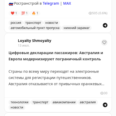
🇷🇺
Росгранстрой в
Telegram
|
MAX
❤
1
💯
1
🔥
1
505
(0.6%)
россия
транспорт
новости
автомобильный пункт пропуска
нижний зарамаг
Движение через автомобильный пункт пропуска Нижни
Loyalty Shmoyalty
13 июл.
Цифровые декларации пассажиров: Австралия и
Европа модернизируют пограничный контроль
Страны по всему миру переходят на электронные
системы для регистрации путешественников.
Австралия отказывается от привычных оранжевых
бумажных карточек прибытия в пользу цифровой
30
платформы Australia Travel Declaration. Новая система
будет внедрена во всех международных аэропортах и
технологии
транспорт
авиакомпании
австралия
новости
портах в течение 12-18 месяцев. На проект выделено
Австралия отказывается от бумажных оранжевых карточ
56,1 млн австралийских долларов, а пилотная