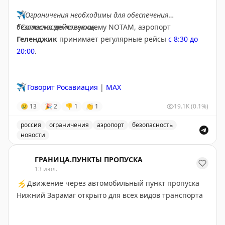
✈️
Ограничения необходимы для обеспечения
безопасности полетов.
*Согласно действующему NOTAM, аэропорт
Геленджик
принимает регулярные рейсы
с 8:30 до
20:00
.
✈️
Говорит Росавиация
|
MAX
😢
13
🎉
2
👎
1
👏
1
19.1K
(0.1%)
россия
ограничения
аэропорт
безопасность
новости
Введены временные ограничения на прием и выпуск в
ГРАНИЦА.ПУНКТЫ ПРОПУСКА
13 июл.
⚡
Движение через автомобильный пункт пропуска
Нижний Зарамаг открыто для всех видов транспорта