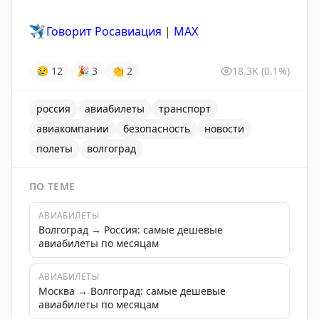
✈️
Говорит Росавиация
|
MАХ
😢
12
🎉
3
👏
2
18.3K
(0.1%)
россия
авиабилеты
транспорт
авиакомпании
безопасность
новости
полеты
волгоград
ПО ТЕМЕ
АВИАБИЛЕТЫ
Волгоград → Россия: самые дешевые
авиабилеты по месяцам
АВИАБИЛЕТЫ
Москва → Волгоград: самые дешевые
авиабилеты по месяцам