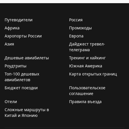
⏰
В связи с поздним прибытием самолета
перенесено время вылета рейсов:
🟡
SU5807 Хабаровск – Москва. Информация о
Путеводители
Россия
времени вылета ожидается
Африка
Промокоды
🟡
U6174 Хабаровск – Екатеринбург – Санкт-
Петербург. Ожидаемое время отправления – 13.20
Аэропорты России
Европа
Азия
Дайджест тревел-
Информация актуальна на момент публикации
телеграма
Следите за обновлениями на нашем
онлайн-табло
Дешевые авиабилеты
Трекинг и хайкинг
Роудтрипы
Южная Америка
Погода
Топ-100 дешевых
Карта открытых границ
🌧
Сегодня в Хабаровске до 27°C, осадки
авиабилетов
Ветер южный, 2 – 3 м/с
Бюджет поездки
Пользовательское
Закат в 20.59
соглашение
Отели
Правила въезда
🔗
Остаемся с вами на связи на всех ресурсах.
Сложные маршруты в
Подписывайтесь на наш канал в MAX
Китай и Японию