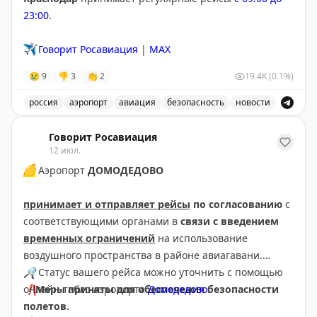
23:00
.
✈️
Говорит Росавиация
|
MAX
😢
9
👎
3
👏
2
19.4K
(0.1%)
россия
аэропорт
авиация
безопасность
новости
В аэропорту Краснодар введены дополнительные врем
Говорит Росавиация
12 июл.
🟡
Аэропорт
ДОМОДЕДОВО
принимает и отправляет рейсы
по согласованию
с
соответствующими органами в
связи с введением
временных ограничений
на использование
воздушного пространства в районе авиагавани.
🔎
Статус вашего рейса можно уточнить с помощью
❗️
онлайн-табло аэропорта
Меры приняты для обеспечения безопасности
Домодедово
.
полетов.