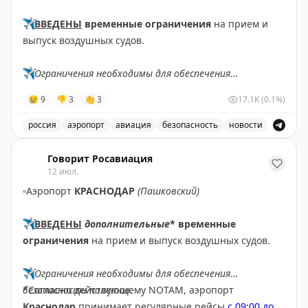
✈️
ВВЕДЕНЫ
временные ограничения
на прием и
выпуск воздушных судов.
✈️
Ограничения необходимы для обеспечения
безопасности полетов.
😢
9
👎
3
👏
3
17.1K
(0.1%)
✈️
Говорит Росавиация
|
МАХ
россия
аэропорт
авиация
безопасность
новости
В аэропорту Ярославля введены временные ограничен
Говорит Росавиация
12 июл.
▫️
Аэропорт
КРАСНОДАР
(Пашковский)
✈️
ВВЕДЕНЫ
дополнительные
* временные
ограничения
на прием и выпуск воздушных судов.
✈️
Ограничения необходимы для обеспечения
безопасности полетов.
*Согласно действующему NOTAM, аэропорт
Краснодар
принимает регулярные рейсы
с 09:00 до