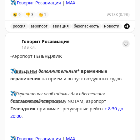
✈️
Говорит Росавиация
|
МАХ
😢
9
👎
3
👏
1
18K
(0.1%)
россия
аэропорт
авиация
безопасность
новости
Аэропорт Домодедово принимает и отправляет рейсы
Говорит Росавиация
13 июл.
▫️
Аэропорт
ГЕЛЕНДЖИК
✈️
ВВЕДЕНЫ
дополнительные
* временные
ограничения
на прием и выпуск воздушных судов.
✈️
Ограничения необходимы для обеспечения
безопасности полетов.
*Согласно действующему NOTAM, аэропорт
Геленджик
принимает регулярные рейсы
с 8:30 до
20:00
.
✈️
Говорит Росавиация
|
MAX