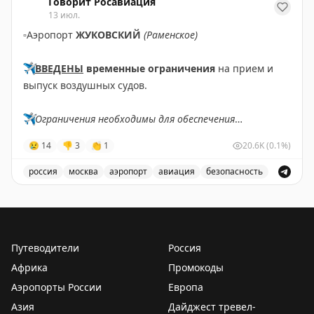
Говорит Росавиация
13 июл.
▫️
Аэропорт
ЖУКОВСКИЙ
(Раменское)
✈️
ВВЕДЕНЫ
временные ограничения
на прием и
выпуск воздушных судов.
✈️
Ограничения необходимы для обеспечения
безопасности полетов.
😢
14
👎
3
👏
1
20.6K
(0.1%)
✈️
Говорит Росавиация
|
MАХ
россия
москва
аэропорт
авиация
безопасность
В аэропорту Жуковский введены временные ограничен
Путеводители
Россия
Африка
Промокоды
Аэропорты России
Европа
Азия
Дайджест тревел-