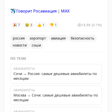
✈️
Говорит Росавиация
|
MAX
🎉
7
😢
3
👍
1
👎
1
18.8K
(0.1%)
россия
аэропорт
авиация
безопасность
новости
соши
ПО ТЕМЕ
АВИАБИЛЕТЫ
Сочи → Россия: самые дешевые авиабилеты по
месяцам
АВИАБИЛЕТЫ
Москва → Сочи: самые дешевые авиабилеты по
месяцам
АВИАБИЛЕТЫ