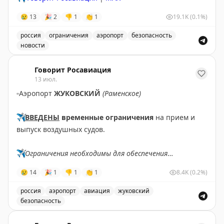
😢
13
🎉
2
👎
1
👏
1
19.1K
(0.1%)
россия
ограничения
аэропорт
безопасность
новости
Введены временные ограничения на прием и выпуск в
Говорит Росавиация
13 июл.
▫️
Аэропорт
ЖУКОВСКИЙ
(Раменское)
✈️
ВВЕДЕНЫ
временные ограничения
на прием и
выпуск воздушных судов.
✈️
Ограничения необходимы для обеспечения
безопасности полетов.
😢
14
🎉
1
👎
1
👏
1
8.4K
(0.2%)
✈️
Говорит Росавиация
|
MАХ
россия
аэропорт
авиация
жуковский
безопасность
В аэропорту Жуковский введены временные ограничен