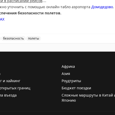
и в расписании рейсов
.
ожно уточнить с помощью онлайн-табло аэропорта
Домодедово
.
печения безопасности полетов.
АХ
безопасность
полеты
нимает и отправляет рейсы с учетом временных ограни
Африка
а
Азия
г и хайкинг
Роудтрипы
открытых границ
Бюджет поездки
ла въезда
Сложные маршруты в Китай 
Японию