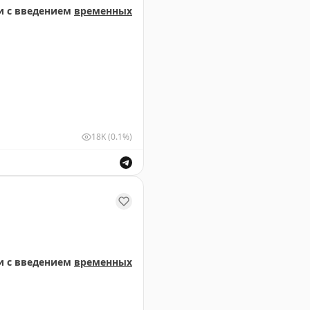
и с введением
временных
18K
(0.1%)
ствующими органами в связи с введением временных о
и с введением
временных