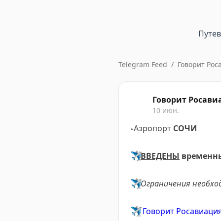
Путе
Telegram Feed
/
Говорит Рос
Говорит Росави
10 июн.
▫️
Аэропорт
СОЧИ
✈️
ВВЕДЕНЫ
временны
✈️
Ограничения необхо
✈️
Говорит Росавиаци