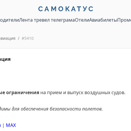
водители
Лента тревел телеграма
Отели
Авиабилеты
Пром
авиация
/
#
5410
ация
е ограничения
на прием и выпуск воздушных судов.
димы для обеспечения безопасности полетов.
я
|
MАХ