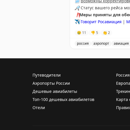
🗓
Возможны корректировк
🔎
Статус вашего рейса м
❗️
Меры приняты для обес
✈️
Говорит Росавиация
|
М
😢
11
👎
5
👏
2
россия
аэропорт
авиация
Аэропорт Домодедово при
Путеводители
Россия
Аэропорты России
Европ
Дешевые авиабилеты
Трекин
Топ-100 дешевых авиабилетов
Карта 
Отели
Прави