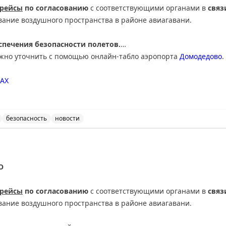
 рейсы
по согласованию
с соответствующими органами в
связ
вание воздушного пространства в районе авиагавани.
печения безопасности полетов.
ожно уточнить с помощью онлайн-табло аэропорта
Домодедово
.
АХ
безопасность
новости
нимает и отправляет рейсы по согласованию с соответ
О
 рейсы
по согласованию
с соответствующими органами в
связ
вание воздушного пространства в районе авиагавани.