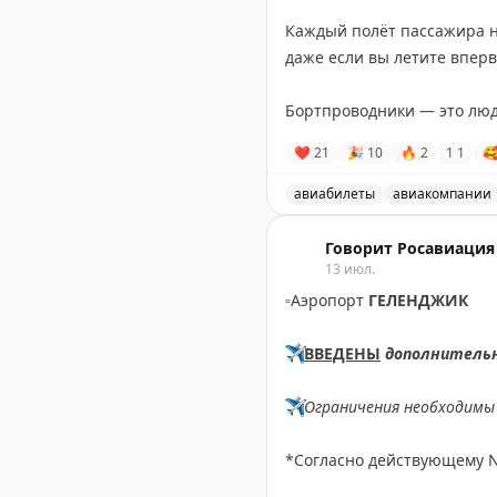
⠀
Каждый полёт пассажира н
даже если вы летите вперв
⠀
Бортпроводники — это люд
собранными. Они знают, к
❤
21
🎉
10
🔥
2
1
1

любой ситуации и сделать 
⠀
авиабилеты
авиакомпании
За каждым рейсом стоят пр
Поздравление с Всемирны
бортпроводнику авиакомпан
Говорит Росавиация
дарите даже на высоте нес
13 июл.
⠀
▫️
Аэропорт
ГЕЛЕНДЖИК
Пусть каждый полёт прино
возвращается к вам! С пра
✈️
ВВЕДЕНЫ
дополнитель
✈️
Ограничения необходимы 
*Согласно действующему 