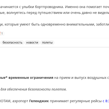
ачинается с улыбки бортпроводника. Именно она помогает поч
ые, волнуетесь перед путешествием или очень давно не видели
и, которые умеют быть одновременно внимательными, заботл
ак создать уютную атмосферу на борту, поддержать пассажира 

1
всё, чтобы путешествие прошло спокойно и безопасно.
безопасность
новости
полеты
офессионализм, ответственность и огромная любовь к своему д
м днём бортпроводника и выражение благодарности бо
ии «Аврора» за искреннюю заботу о пассажирах, выдержку, до
кольких тысяч метров.
сит новые впечатления, а каждая улыбка, подаренная пассажи
здником!
ные
* временные ограничения
на прием и выпуск воздушных с
для обеспечения безопасности полетов.
NOTAM, аэропорт
Геленджик
принимает регулярные рейсы
с 8