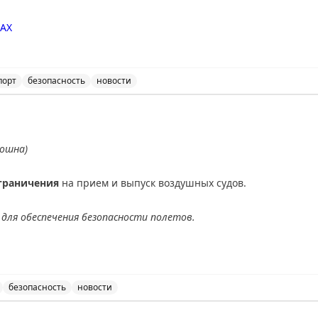
AX
порт
безопасность
новости
ичения на прием и выпуск воздушных судов в аэропорт
ношна)
граничения
на прием и выпуск воздушных судов.
для обеспечения безопасности полетов.
АХ
безопасность
новости
ведены временные ограничения на прием и выпуск возду