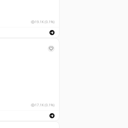
19.1K
(0.1%)
у Геленджика. Информация о безопасности полетов.
17.1K
(0.1%)
шных судов для обеспечения безопасности полетов.