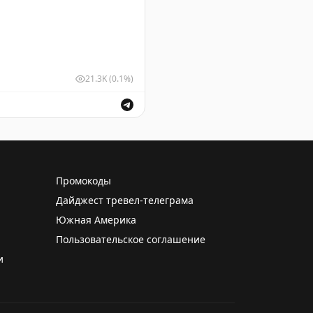
21.3K
(0.1%)
чений. Обеспечение безопасности полетов.
Промокоды
Дайджест тревел-телеграма
Южная Америка
Пользовательское соглашение
и