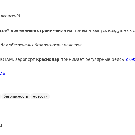
шковский)
ные
* временные ограничения
на прием и выпуск воздушных с
для обеспечения безопасности полетов.
NOTAM, аэропорт
Краснодар
принимает регулярные рейсы
с 09
AX
безопасность
новости
ведены дополнительные временные ограничения на прие
О