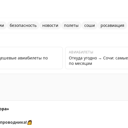
ии
безопасность
новости
полеты
соши
росавиация
АВИАБИЛЕТЫ
дешевые авиабилеты по
Откуда угодно → Сочи: самы
по месяцам
енные ограничения на прием и выпуск воздушных судов 
ора»
проводника!
👩