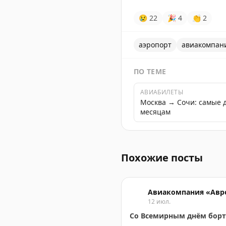
😢
22
🎉
4
👏
2
аэропорт
авиакомпан
ПО ТЕМЕ
АВИАБИЛЕТЫ
Москва → Сочи: самые 
месяцам
Аэропорт Сочи ввел врем
Похожие посты
Авиакомпания «Авр
12 июл.
Со Всемирным днём борт