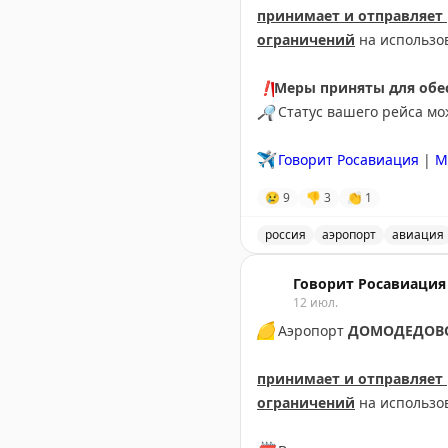
принимает и отправляет
ограничений
на использо
❗️
Меры приняты для обес
🔎
Статус вашего рейса м
✈️
Говорит Росавиация
|
М
😢
9
👎
3
👏
1
россия
аэропорт
авиация
Аэропорт Домодедово при
Говорит Росавиация
12 июл.
🟡
Аэропорт
ДОМОДЕДОВ
принимает и отправляет
ограничений
на использо