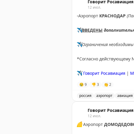
Говорит Росавиация
12 июл.
▫️
Аэропорт
КРАСНОДАР
(Па
✈️
ВВЕДЕНЫ
дополнитель
✈️
Ограничения необходимы 
*Согласно действующему 
✈️
Говорит Росавиация
|
M
😢
9
👎
3
👏
2
россия
аэропорт
авиация
В аэропорту Краснодар в
Говорит Росавиация
12 июл.
🟡
Аэропорт
ДОМОДЕДОВ