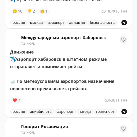
безопасности полетов.
😢
10
👎
2
👏
1
18.7K
(0.1%)
✈️
Говорит Росавиация
|
MАХ
россия
москва
аэропорт
авиация
безопасность
В аэропорту Жуковский введены временные ограничен
Международный аэропорт Хабаровск
12 июл.
Движение
✈️
Аэропорт Хабаровск в штатном режиме
отправляет и принимает рейсы
☁️
По метеоусловиям аэропортов назначения
перенесено время вылета рейсов:
🟡
НИ411 Хабаровск – Чегдомын за 10 июля.
❤
7
638
(1.1%)
Ожидаемое время отправления – 14 июля в 12.30
🟡
НИ411 Хабаровск – Чегдомын. Ожидаемое время
россия
авиабилеты
аэропорт
погода
транспорт
отправления – 15 июля в 10.35
Обновления о рейсах и погоде в аэропорту Хабаровск
Говорит Росавиация
✍🏼
Авиакомпаниями перенесено время вылета
12 июл.