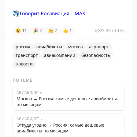
✈️
Говорит Росавиация
|
MАХ
😢
11
🎉
2
👏
2
👍
1
23.3K
(0.1%)
россия
авиабилеты
москва
аэропорт
транспорт
авиакомпании
безопасность
новости
ПО ТЕМЕ
АВИАБИЛЕТЫ
Москва → Россия: самые дешевые авиабилеты
по месяцам
АВИАБИЛЕТЫ
Откуда угодно → Россия: самые дешевые
авиабилеты по месяцам