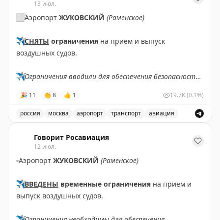
13 июл.
⬜️
Аэропорт
ЖУКОВСКИЙ
(Раменское)
✈️
СНЯТЫ
ограничения
на прием и выпуск
воздушных судов.
✈️
Ограничения вводили для обеспечения безопасности
полетов.
🎉
11
👏
8
👍
1
19.7K
(0.1%)
✈️
Говорит Росавиация
|
MAX
россия
москва
аэропорт
транспорт
авиация
Снятые ограничения на прием и выпуск воздушных су
Говорит Росавиация
12 июл.
▫️
Аэропорт
ЖУКОВСКИЙ
(Раменское)
✈️
ВВЕДЕНЫ
временные ограничения
на прием и
выпуск воздушных судов.
✈️
Ограничения необходимы для обеспечения