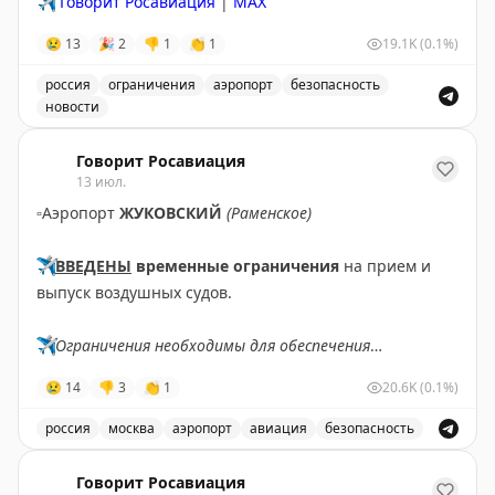
✈️
Говорит Росавиация
|
MAX
😢
13
🎉
2
👎
1
👏
1
19.1K
(0.1%)
россия
ограничения
аэропорт
безопасность
новости
Введены временные ограничения на прием и выпуск в
Говорит Росавиация
13 июл.
▫️
Аэропорт
ЖУКОВСКИЙ
(Раменское)
✈️
ВВЕДЕНЫ
временные ограничения
на прием и
выпуск воздушных судов.
✈️
Ограничения необходимы для обеспечения
безопасности полетов.
😢
14
👎
3
👏
1
20.6K
(0.1%)
✈️
Говорит Росавиация
|
MАХ
россия
москва
аэропорт
авиация
безопасность
В аэропорту Жуковский введены временные ограничен
Говорит Росавиация