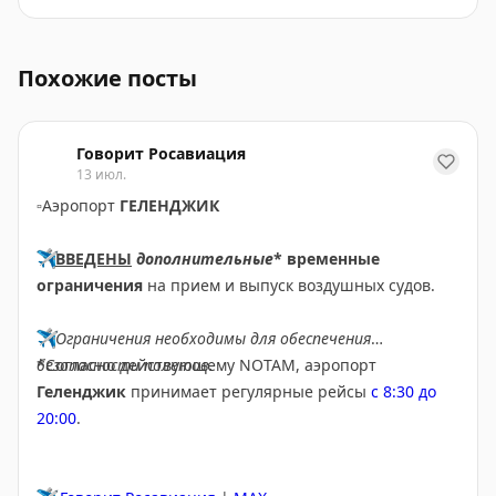
В аэропорту Жуковский введены временные ограничен
Похожие посты
Говорит Росавиация
13 июл.
▫️
Аэропорт
ГЕЛЕНДЖИК
✈️
ВВЕДЕНЫ
дополнительные
* временные
ограничения
на прием и выпуск воздушных судов.
✈️
Ограничения необходимы для обеспечения
безопасности полетов.
*Согласно действующему NOTAM, аэропорт
Геленджик
принимает регулярные рейсы
с 8:30 до
20:00
.