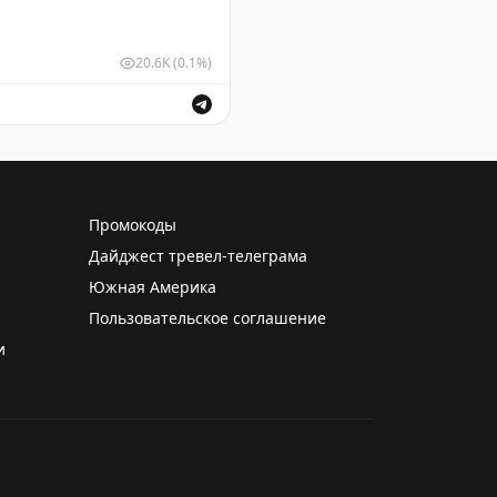
20.6K
(0.1%)
ушных судов для обеспечения безопасности полетов.
Промокоды
Дайджест тревел-телеграма
Южная Америка
Пользовательское соглашение
и