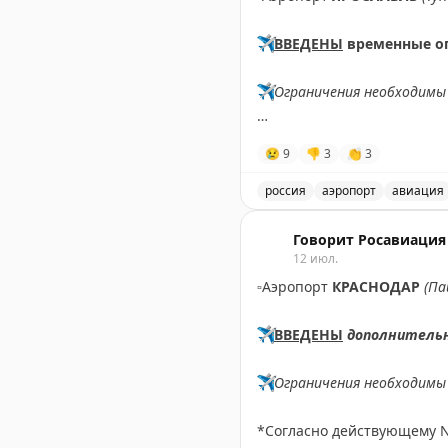
✈️
ВВЕДЕНЫ
временные о
✈️
Ограничения необходимы 
✈️
Говорит Росавиация
|
М
😢
9
👎
3
👏
3
россия
аэропорт
авиация
В аэропорту Ярославля в
Говорит Росавиация
12 июл.
▫️
Аэропорт
КРАСНОДАР
(Па
✈️
ВВЕДЕНЫ
дополнитель
✈️
Ограничения необходимы 
*Согласно действующему 