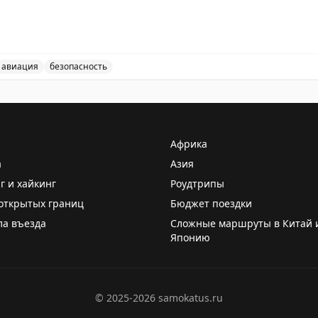
АХ
авиация
безопасность
ведены временные ограничения на прием и выпуск возд
Африка
а
Азия
г и хайкинг
Роудтрипы
открытых границ
Бюджет поездки
ла въезда
Сложные маршруты в Китай 
Японию
©
2025-2026
samokatus.ru