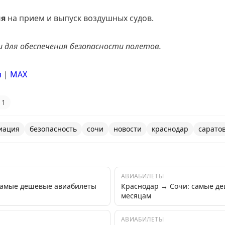
ия
на прием и выпуск воздушных судов.
 для обеспечения безопасности полетов.
я
|
MАХ
1
иация
безопасность
сочи
новости
краснодар
сарато
АВИАБИЛЕТЫ
самые дешевые авиабилеты
Краснодар → Сочи: самые д
месяцам
АВИАБИЛЕТЫ