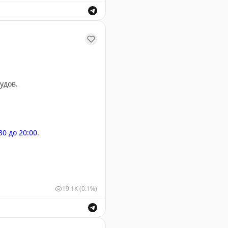
ствующими органами в связи с введением временных о
удов.
:30 до 20:00
.
19.1K
(0.1%)
у Геленджика. Информация о безопасности полетов.