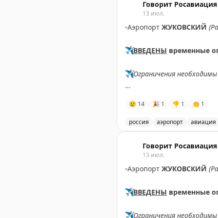
Говорит Росавиация
13 июл.
▫️
Аэропорт
ЖУКОВСКИЙ
(Р
✈️
ВВЕДЕНЫ
временные о
✈️
Ограничения необходимы 
✈️
Говорит Росавиация
|
M
😢
14
🎉
1
👎
1
👏
1
россия
аэропорт
авиация
В аэропорту Жуковский в
Говорит Росавиация
13 июл.
▫️
Аэропорт
ЖУКОВСКИЙ
(Р
✈️
ВВЕДЕНЫ
временные о
✈️
Ограничения необходимы 