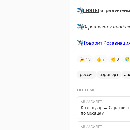
✈️
СНЯТЫ
ограничен
✈️
Ограничения вводили
✈️
Говорит Росавиаци
🎉
19
👍
7
👏
3
😢
россия
аэропорт
ав
ПО ТЕМЕ
АВИАБИЛЕТЫ
Краснодар → Саратов: 
по месяцам
АВИАБИЛЕТЫ