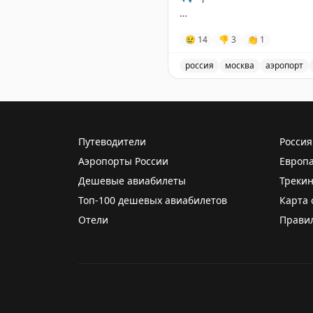
✈️
Говорит Росавиация
|
M
😢
14
👎
3
👏
1
россия
москва
аэропорт
В аэропорту Жуковский в
Путеводители
Россия
Аэропорты России
Европ
Дешевые авиабилеты
Трекин
Топ-100 дешевых авиабилетов
Карта 
Отели
Прави