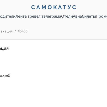
водители
Лента тревел телеграма
Отели
Авиабилеты
Пром
авиация
/
#
5456
ация
вский)