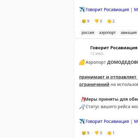
✈️
Говорит Росавиация
|
M
😢
9
👎
3
👏
2
россия
аэропорт
авиация
В аэропорту Краснодар в
Говорит Росавиация
12 июл.
🟡
Аэропорт
ДОМОДЕДОВ
принимает и отправляет
ограничений
на использо
❗️
Меры приняты для обес
🔎
Статус вашего рейса м
✈️
Говорит Росавиация
|
М
😢
9
👎
3
👏
1