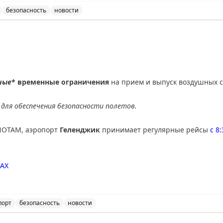
безопасность
новости
нимает и отправляет рейсы по согласованию с соответ
ные
* временные ограничения
на прием и выпуск воздушных с
для обеспечения безопасности полетов.
NOTAM, аэропорт
Геленджик
принимает регулярные рейсы
с 8
AX
порт
безопасность
новости
ичения на прием и выпуск воздушных судов в аэропорт