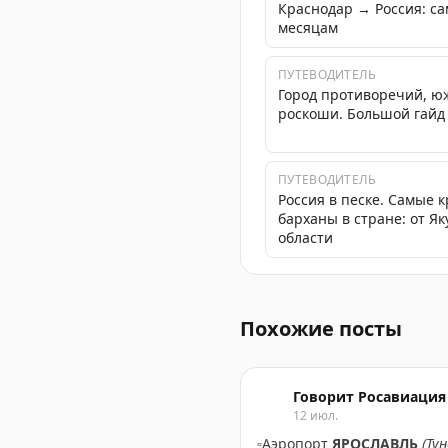
Краснодар → Россия: с
месяцам
ПУТЕВОДИТЕЛЬ
Город противоречий, ю
роскоши. Большой гайд
ПУТЕВОДИТЕЛЬ
Россия в песке. Самые 
барханы в стране: от Я
области
Снятие ограничений на пр
Похожие посты
Говорит Росавиация
12 июл.
▫️
Аэропорт
ЯРОСЛАВЛЬ
(Ту