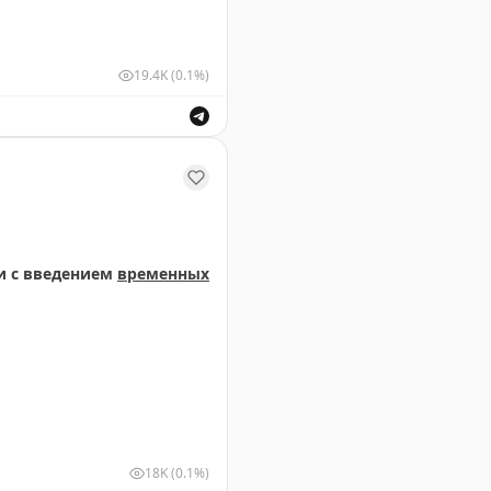
19.4K
(0.1%)
м и выпуск воздушных судов для обеспечения безопасн
и с введением
временных
18K
(0.1%)