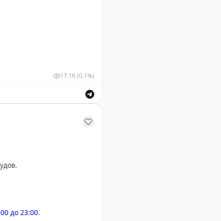
17.1K
(0.1%)
шных судов для обеспечения безопасности полетов.
удов.
:00 до 23:00
.