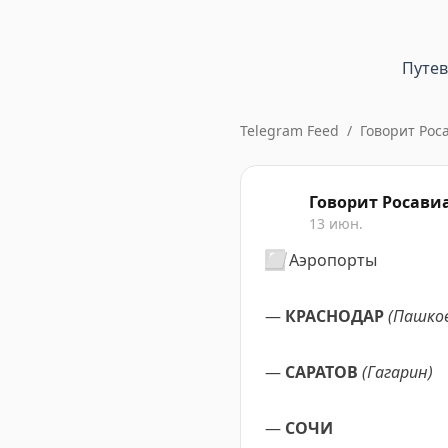
Путе
Telegram Feed
/
Говорит Рос
Говорит Росави
13 июн.
⬜️
Аэропорты
—
КРАСНОДАР
(Пашко
—
САРАТОВ
(Гагарин)
—
СОЧИ