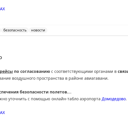
AX
безопасность
новости
ведены дополнительные временные ограничения на прие
О
 рейсы
по согласованию
с соответствующими органами в
связ
вание воздушного пространства в районе авиагавани.
печения безопасности полетов.
ожно уточнить с помощью онлайн-табло аэропорта
Домодедово
.
АХ