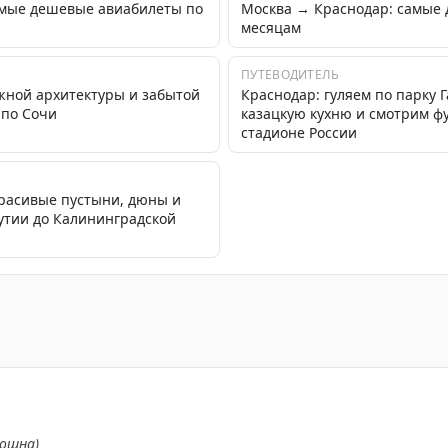
амые дешевые авиабилеты по
Москва → Краснодар: самые
месяцам
ПУТЕВОДИТЕЛЬ
жной архитектуры и забытой
Краснодар: гуляем по парку 
 по Сочи
казацкую кухню и смотрим ф
стадионе России
красивые пустыни, дюны и
кутии до Калининградской
ием и выпуск воздушных судов в аэропортах России, но
ношна)