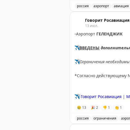
россия
аэропорт
авиация
Аэропорт Домодедово при
Говорит Росавиация
13 июл.
▫️
Аэропорт
ГЕЛЕНДЖИК
✈️
ВВЕДЕНЫ
дополнитель
✈️
Ограничения необходимы 
*Согласно действующему 
✈️
Говорит Росавиация
|
M
😢
13
🎉
2
👎
1
👏
1
россия
ограничения
аэро
Введены временные огран