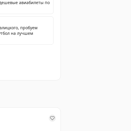
 дешевые авиабилеты по
Галицкого, пробуем
утбол на лучшем
вости авиации.