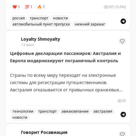
❤
1
💯
1
🔥
1
505
(0.6%)
россия
транспорт
новости
автомобильный пункт пропуска
нижний зарамаг
Движение через автомобильный пункт пропуска Нижни
Loyalty Shmoyalty
13 июл.
Цифровые декларации пассажиров: Австралия и
Европа модернизируют пограничный контроль
Страны по всему миру переходят на электронные
системы для регистрации путешественников.
Австралия отказывается от привычных оранжевых
бумажных карточек прибытия в пользу цифровой
30
платформы Australia Travel Declaration. Новая система
будет внедрена во всех международных аэропортах и
технологии
транспорт
авиакомпании
австралия
новости
портах в течение 12-18 месяцев. На проект выделено
Австралия отказывается от бумажных оранжевых карточ
56,1 млн австралийских долларов, а пилотная
Говорит Росавиация
программа уже запущена с авиакомпанией Qantas.