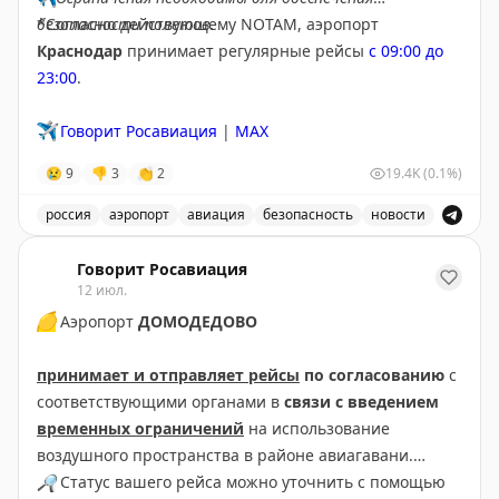
безопасности полетов.
*Согласно действующему NOTAM, аэропорт
Краснодар
принимает регулярные рейсы
с 09:00 до
23:00
.
✈️
Говорит Росавиация
|
MAX
😢
9
👎
3
👏
2
19.4K
(0.1%)
россия
аэропорт
авиация
безопасность
новости
В аэропорту Краснодар введены дополнительные врем
Говорит Росавиация
12 июл.
🟡
Аэропорт
ДОМОДЕДОВО
принимает и отправляет рейсы
по согласованию
с
соответствующими органами в
связи с введением
временных ограничений
на использование
воздушного пространства в районе авиагавани.
🔎
Статус вашего рейса можно уточнить с помощью