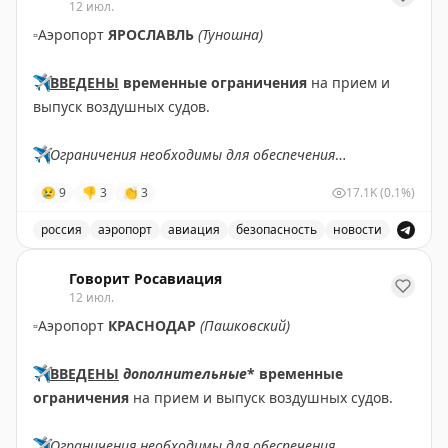
12 июл.
▫️
Аэропорт
ЯРОСЛАВЛЬ
(Туношна)
В Европе также идет модернизация пограничного
контроля. Система предварительной авторизации
✈️
ВВЕДЕНЫ
временные ограничения
на прием и
ETIAS для граждан не-ЕС снова отложена. Хотя
выпуск воздушных судов.
официальный сайт указывает на запуск в конце 2026
года, эксперты скептичны относительно этого срока.
✈️
Ограничения необходимы для обеспечения
ETIAS работает по принципу американской ESTA и
безопасности полетов.
позволяет получить электронное разрешение на
😢
9
👎
3
👏
3
17.1K
(0.1%)
въезд в Шенген. Стоимость разрешения составит 20
✈️
Говорит Росавиация
|
МАХ
россия
аэропорт
авиация
безопасность
новости
евро.
В аэропорту Ярославля введены временные ограничен
Говорит Росавиация
Эти инициативы упростят процесс прохождения
12 июл.
границы для путешественников, хотя внедрение
▫️
Аэропорт
КРАСНОДАР
(Пашковский)
требует значительных инвестиций и времени.
✈️
ВВЕДЕНЫ
дополнительные
* временные
2PAXfly
|
Traveling For Miles
ограничения
на прием и выпуск воздушных судов.
✈️
Ограничения необходимы для обеспечения