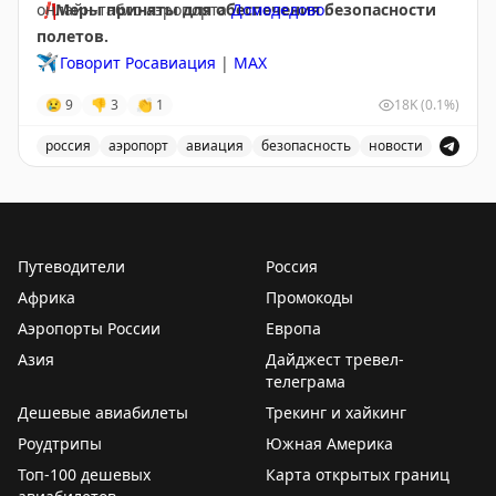
❗️
онлайн-табло аэропорта
Меры приняты для обеспечения безопасности
Домодедово
.
полетов.
✈️
Говорит Росавиация
|
МАХ
😢
9
👎
3
👏
1
18K
(0.1%)
россия
аэропорт
авиация
безопасность
новости
Аэропорт Домодедово принимает и отправляет рейсы
Путеводители
Россия
Африка
Промокоды
Аэропорты России
Европа
Азия
Дайджест тревел-
телеграма
Дешевые авиабилеты
Трекинг и хайкинг
Роудтрипы
Южная Америка
Топ-100 дешевых
Карта открытых границ