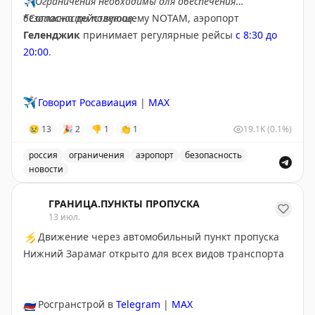
✈️
Ограничения необходимы для обеспечения
безопасности полетов.
*Согласно действующему NOTAM, аэропорт
Геленджик
принимает регулярные рейсы
с 8:30 до
20:00
.
✈️
Говорит Росавиация
|
MAX
😢
13
🎉
2
👎
1
👏
1
19.1K
(0.1%)
россия
ограничения
аэропорт
безопасность
новости
Введены временные ограничения на прием и выпуск в
ГРАНИЦА.ПУНКТЫ ПРОПУСКА
13 июл.
⚡
Движение через автомобильный пункт пропуска
Нижний Зарамаг открыто для всех видов транспорта
🇷🇺
Росгранстрой в
Telegram
|
MAX