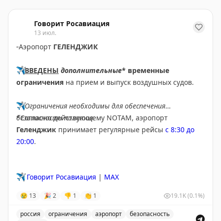
Говорит Росавиация
13 июл.
▫️
Аэропорт
ГЕЛЕНДЖИК
✈️
ВВЕДЕНЫ
дополнительные
* временные
ограничения
на прием и выпуск воздушных судов.
✈️
Ограничения необходимы для обеспечения
безопасности полетов.
*Согласно действующему NOTAM, аэропорт
Геленджик
принимает регулярные рейсы
с 8:30 до
20:00
.
✈️
Говорит Росавиация
|
MAX
😢
13
🎉
2
👎
1
👏
1
19.1K
(0.1%)
россия
ограничения
аэропорт
безопасность