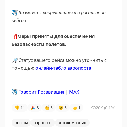
✈️
Возможны корректировки в расписании
рейсов
❗
Меры приняты для обеспечения
безопасности полетов.
🔎
Статус вашего рейса можно уточнить с
помощью
онлайн-табло аэропорта.
✈️
Говорит Росавиация
|
МАХ
👎
11
🎉
3
👏
3
😢
3
👍
1
20K
(0.1%)
россия
аэропорт
авиакомпании