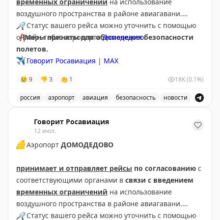
временных ограничений
на использование
воздушного пространства в районе авиагавани.
🔎
Статус вашего рейса можно уточнить с помощью
❗️
онлайн-табло аэропорта
Меры приняты для обеспечения безопасности
Домодедово
.
полетов.
✈️
Говорит Росавиация
|
МАХ
😢
9
👎
3
👏
1
18K
(0.1%)
россия
аэропорт
авиация
безопасность
новости
Аэропорт Домодедово принимает и отправляет рейсы
Говорит Росавиация
12 июл.
🟡
Аэропорт
ДОМОДЕДОВО
принимает и отправляет рейсы
по согласованию
с
соответствующими органами в
связи с введением
временных ограничений
на использование
воздушного пространства в районе авиагавани.
🔎
Статус вашего рейса можно уточнить с помощью