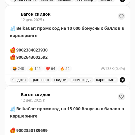
выигрывайте баллы на поездки!
Поздравляем победителей и желаем приятных путеше
Вагон скидок
12 дек. 2025 г.
❄️
BelkaCar: промокод на 10 000 бонусных баллов в
каршеринге
🎁
9002384023930
🎁
9002643002592
🤬
240
👍
145
❤
64
🔥
52
138K
(0.4%)
бюджет
транспорт
скидки
промокоды
каршеринг
Промокод на 10 000 бонусных баллов в каршеринге Be
Вагон скидок
12 дек. 2025 г.
❄️
BelkaCar: промокод на 15 000 бонусных баллов в
каршеринге
🎁
9002350189699