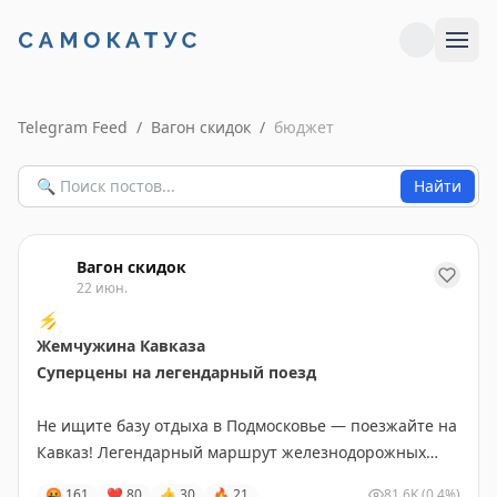
Telegram Feed
/
Вагон скидок
/
бюджет
Найти
Вагон скидок
22 июн.
⚡️
Жемчужина Кавказа
Суперцены на легендарный поезд
Не ищите базу отдыха в Подмосковье — поезжайте на
Кавказ! Легендарный маршрут железнодорожных
путешествий по выгодным ценам.
🤬
161
❤
80
👍
30
🔥
21
81.6K
(0.4%)