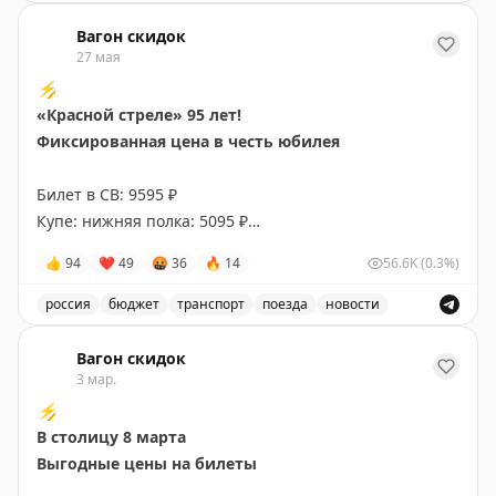
Ежедневный скоростной поезд «Аврора» Москва — Санкт
Вагон скидок
27 мая
⚡️
«Красной стреле» 95 лет!
Фиксированная цена в честь юбилея
Билет в СВ: 9595 ₽
Купе: нижняя полка: 5095 ₽
Купе: верхняя полка: 4095 ₽
👍
94
❤
49
🤬
36
🔥
14
56.6K
(0.3%)
На дату поездки: 9 июня 2026
россия
бюджет
транспорт
поезда
новости
95-летие «Красной стрелы», фиксированные цены на би
Вагон скидок
3 мар.
⚡️
В столицу 8 марта
Выгодные цены на билеты