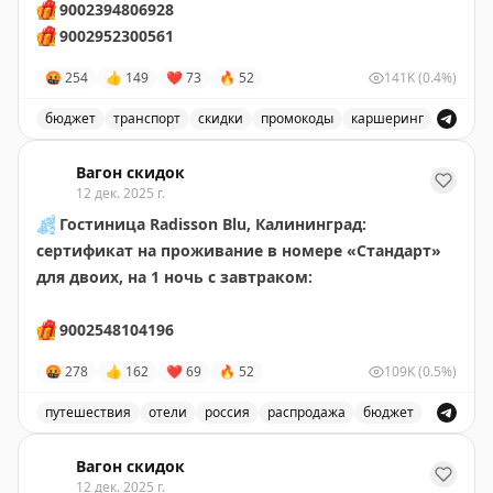
🎁
9002394806928
🎁
9002952300561
🤬
254
👍
149
❤
73
🔥
52
141K
(0.4%)
бюджет
транспорт
скидки
промокоды
каршеринг
Промокод на 15 000 бонусных баллов в каршеринге Be
Вагон скидок
12 дек. 2025 г.
❄️
Гостиница Radisson Blu, Калининград:
сертификат на проживание в номере «Стандарт»
для двоих, на 1 ночь
с завтраком:
🎁
9002548104196
🤬
278
👍
162
❤
69
🔥
52
109K
(0.5%)
путешествия
отели
россия
распродажа
бюджет
Сертификат на проживание в отеле Radisson Blu в Кал
Вагон скидок
12 дек. 2025 г.