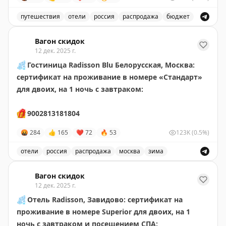
путешествия
отели
россия
распродажа
бюджет
Сертификат на проживание в отеле Radisson Blu в Рос
Вагон скидок
12 дек. 2025 г.
❄️
Гостиница Radisson Blu Белорусская, Москва:
сертификат на проживание в номере «Стандарт»
для двоих, на 1 ночь
с завтраком:
🎁
9002813181804
🤬
284
👍
165
❤
72
🔥
53
123K
(0.5%)
отели
россия
распродажа
москва
зима
Сертификат на проживание в отеле Radisson Blu в Мос
Вагон скидок
12 дек. 2025 г.
❄️
Отель Radisson, Завидово: сертификат на
проживание в номере Superior для двоих, на 1
ночь
с завтраком и посещением СПА: