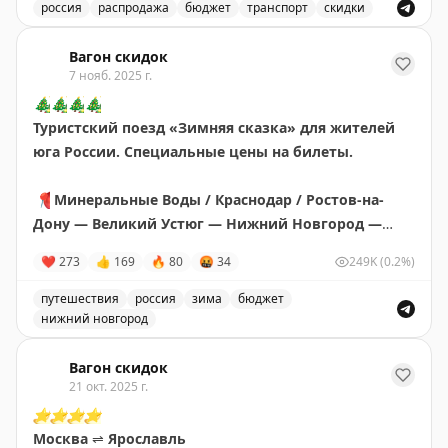
россия
распродажа
бюджет
транспорт
скидки
Скидки на поездки по России, в частности на Дальний
Вагон скидок
7 нояб. 2025 г.
🎄
🎄
🎄
🎄
Туристский поезд «Зимняя сказка» для жителей
юга России. Специальные цены на билеты.
📍
Минеральные Воды / Краснодар / Ростов-на-
Дону — Великий Устюг — Нижний Новгород —
Ростов-на-Дону / Краснодар / Минеральные Воды
❤
273
👍
169
🔥
80
🤬
34
249K
(0.2%)
🗓
7(8) и 15(16) декабря 2025
путешествия
россия
зима
бюджет
Из
нижний новгород
Минеральных Вод от 32 991 ₽
Из
Краснодара от 31 399 ₽
Туристский поезд «Зимняя сказка» для жителей юга Р
Из Ростова-на-Дону от 30 331 ₽
Вагон скидок
21 окт. 2025 г.
⭐️
⭐️
⭐️
⭐️
В Великом Устюге
Москва
⇌
Ярославль
✅
Создать сказочный сувенир в «Лаборатории