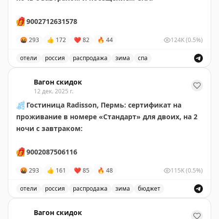
🎁
9002712631578
🤬
293
👍
172
❤
82
🔥
44
124K
(0.5%)
отели
россия
распродажа
зима
спа
Сертификат на проживание в отеле Radisson в Завид
Вагон скидок
12 дек. 2025 г.
❄️
Гостиница Radisson, Пермь: сертификат на
проживание в номере «Стандарт» для двоих, на 2
ночи
с завтраком:
🎁
9002087506116
🤬
293
👍
161
❤
85
🔥
48
115K
(0.5%)
отели
россия
распродажа
зима
бюджет
Сертификат на проживание в отеле Radisson в Перми 
Вагон скидок