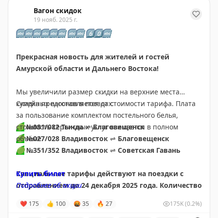
Скидки на поезд «Зимняя сказка» для жителей юга Ро
Вагон скидок
🗓
8, 16 и 24 декабря 2025
19 нояб. 2025 г.
Из
Ростова-на-Дону от 21 342 ₽
🔤
🔤
🔤
🔤
🔤
🔤
🔤
🔤
6️⃣
0️⃣
🔤
Прекрасная новость для жителей и гостей
Амурской области и Дальнего Востока!
Мы увеличили размер скидки на верхние места
купейных вагонов в поездах:
Скидка предоставляется от стоимости тарифа. Плата
за пользование комплектом постельного белья,
🟢
стоимость сервисных услуг взимается в полном
№081/082 Тында
⇌
Благовещенск
🟢
объёме.
№027/028 Владивосток
⇌
Благовещенск
🟢
№351/352 Владивосток
⇌
Советская Гавань
Специальные тарифы действуют на поездки с
Купить билет
отправлением до 24 декабря 2025 года.
Подробнее об акции
Количество
мест ограничено, успейте купить билеты по
❤
175
👍
100
🤬
35
🔥
27
175K
(0.2%)
выгодной цене.