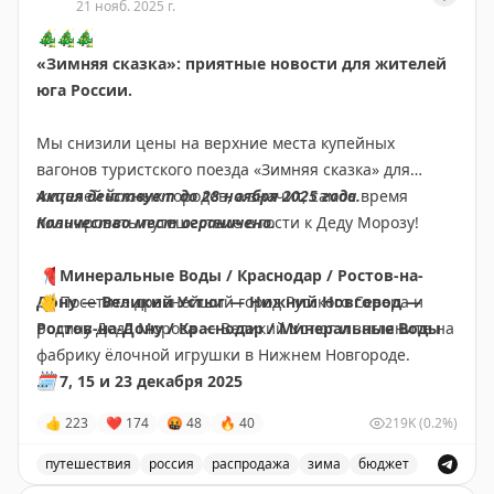
21 нояб. 2025 г.
🎄
🎄
🎄
«Зимняя сказка»: приятные новости для жителей
юга России.
Мы снизили цены на верхние места купейных
вагонов туристского поезда «Зимняя сказка» для
жителей южных городов, а значит, самое время
Акция действует до 28 ноября 2025 года.
планировать путешествие в гости к Деду Морозу!
Количество мест ограничено.
📍
Минеральные Воды / Краснодар / Ростов-на-
Дону — Великий Устюг — Нижний Новгород —
👋
Посетите древнейший город Русского Севера и
Ростов-на-Дону / Краснодар / Минеральные Воды
родину Деда Мороза — Великий Устюг и загляните на
фабрику ёлочной игрушки в Нижнем Новгороде.
🗓
7, 15 и 23 декабря 2025
Из
Узнать подробную программу и выбрать дату
Минеральных Вод от 22 635 ₽
👍
223
❤
174
🤬
48
🔥
40
219K
(0.2%)
путешествия
🗓
7,15 и 24 декабря 2025
путешествия
россия
распродажа
зима
бюджет
Из
Краснодара от 21 861 ₽