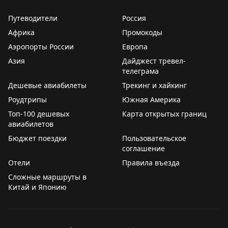
Купите билеты на поезд, организуйте программу
Путеводители
Россия
самостоятельно или закажите экскурсионный тур
Африка
Промокоды
с гидом, трансфером и питанием.
Аэропорты России
Европа
Программа поездки
Азия
Дайджест тревел-
телеграма
Клуб путешественников
Дешевые авиабилеты
Трекинг и хайкинг
Роудтрипы
Южная Америка
Топ-100 дешевых
Карта открытых границ
авиабилетов
Бюджет поездки
Пользовательское
соглашение
Отели
Правила въезда
Сложные маршруты в
Китай и Японию