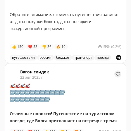
Обратите внимание: стоимость путешествия зависит
от даты покупки билета, даты поездки и
экскурсионной программы.
Изучаем маршруты, выбираем даты, покупаем
👍
150
❤
53
👎
36
🔥
19
159K
(0.2%)
билеты!
путешествия
россия
бюджет
транспорт
поезда
Специальные цены на осенние поездки по Черноморск
Вагон скидок
22 авг. 2025 г.
🚀
🚀
🚀
🚀
🔤
🔤
🔤
🔤
🔤
🔤
🔤
🔤
🔤
🔤
🔤
🔤
🔤
🔤
🔤
🔤
🔤
🔤
🔤
Отличные новости! Путешествие на туристском
поезде, где Волга приглашает на встречу с тремя
удивительными городами по специальной цене!