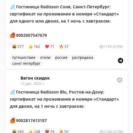
❄️
Гостиница Radisson Соня, Санкт-Петербург:
сертификат на проживание в номере «Стандарт»
для одного или двоих, на 1 ночь
с завтраком:
🎁
9002007547679
🤬
277
👍
162
❤
71
🔥
57
112K
(0.5%)
путешествия
отели
россия
распродажа
санкт петербург
Сертификат на проживание в отеле Radisson в Санкт-
Вагон скидок
12 дек. 2025 г.
❄️
Гостиница Radisson Blu, Ростов-на-Дону:
сертификат на проживание в номере «Стандарт»
для двоих, на 1 ночь
с завтраком:
🎁
9002817413187
🤬
283
👍
148
❤
74
🔥
52
114K
(0.5%)