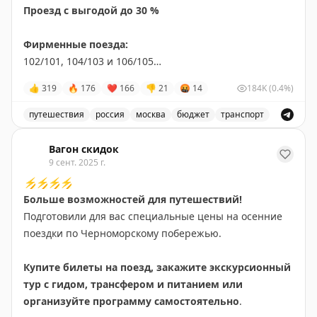
Проезд с выгодой до 30 %
чудес».
✅
Пройти по Тропе сказок.
Фирменные поезда:
✅
Посетить Терем Деда Мороза.
102/101, 104/103 и 106/105
«Виталий Предыбайлов»
В Нижнем Новгороде
👍
319
🔥
176
❤
166
👎
21
🤬
14
184K
(0.4%)
✅
Сделать елочную игрушку.
🎫
Стоимость билета от 745 ₽
✅
Посетить Кремль.
путешествия
россия
москва
бюджет
транспорт
✅
Увидеть место слияния Оки и Волги.
Проезд из Москвы в Ярославль со скидкой до 30% на 
🗓
Совершить поездки по выгодной цене можно
Вагон скидок
до 24 декабря 2025. Размер скидки зависит от дня
9 сент. 2025 г.
Узнать подробную программу и выбрать дату
недели и даты поездки.
путешествия
⚡️
⚡️
⚡️
⚡️
Больше возможностей для путешествий!
Билеты со скидками уже в продаже. Количество
Подготовили для вас специальные цены на осенние
мест ограничено.
поездки по Черноморскому побережью.
✔️
Подробнее
Купите билеты на поезд, закажите экскурсионный
тур с гидом, трансфером и питанием или
организуйте программу самостоятельно
.