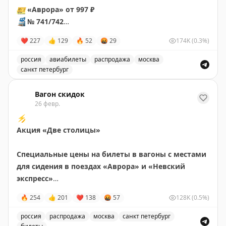
🎫
«Аврора» от 997 ₽
🚆
№ 741/742
📍
Москва ⇌ Санкт-Петербург
❤
227
👍
129
🔥
52
🤬
29
174K
(0.3%)
🚆
№ 743/744
📍
Москва ⇌ Санкт-Петербург
россия
авиабилеты
распродажа
москва
🚆
санкт петербург
№ 746
📍
Москва → Санкт-Петербург
Выгодные цены на билеты в Москву и Санкт-Петербург
Вагон скидок
26 февр.
🎫
На двухэтажном от 1417 ₽
⚡️
🚆
Поезд № 151/152
Акция «Две столицы»
📍
Москва ⇌ Санкт-Петербург
⚠️
Количество ограничено
Специальные цены на билеты в вагоны с местами
для сидения в поездах «Аврора» и «Невский
✔️
Купить билет
экспресс»
🔥
254
👍
201
❤
138
🤬
57
128K
(0.5%)
🗓
С 24.02 по 29.04.2026
🎫
«Аврора»: от 1200 ₽
россия
распродажа
москва
санкт петербург