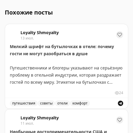
Похожие посты
Loyalty Shmoyalty
13 июл.
Мелкий шрифт на бутылочках в отеле: почему
гости не могут разобраться в душе
Путешественники и блогеры указывают на серьёзную
проблему в отельной индустрии, которая раздражает
гостей по всему миру. Этикетки на бутылочках с
шампунем, кондиционером и гелем для душа
24
написаны настолько мелким шрифтом, что их
практически невозможно прочитать без очков.
путешествия
советы
отели
комфорт
Путешественники жалуются на мелкий шрифт на бутыл
Проблема в том, что в ванной комнате, особенно в
Loyalty Shmoyalty
11 июл.
душе, носить очки неудобно и непрактично. Гости
Необычные достопримечательности США и
вынуждены либо надевать их в мокрую ванну, рискуя