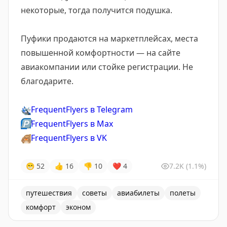
некоторые, тогда получится подушка.
Пуфики продаются на маркетплейсах, места
повышенной комфортности — на сайте
авиакомпании или стойке регистрации. Не
благодарите.
🛬
FrequentFlyers в Telegram
🅿️
FrequentFlyers в Max
🙈
FrequentFlyers в VK
😁
52
👍
16
👎
10
❤
4
7.2K
(1.1%)
путешествия
советы
авиабилеты
полеты
комфорт
эконом
Хозяйке на заметку: на случай посадки в экономе бер