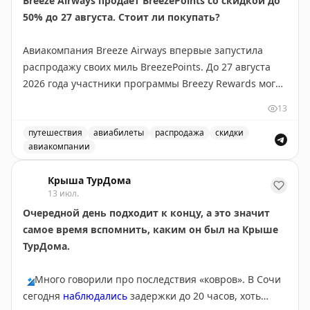
Breeze Airways продает BreezePoints со скидкой до
50% до 27 августа. Стоит ли покупать?
Juan Ruiz
|
Original
Авиакомпания Breeze Airways впервые запустила
распродажу своих миль BreezePoints. До 27 августа
2026 года участники программы Breezy Rewards могут
покупать баллы со скидкой до 50%, снижая цену до
13
1,45¢ за балл (обычно 2,90¢). Скидка зависит от
объема: 1000 баллов без скидки, 2000-4000 — 30%,
путешествия
авиабилеты
распродажа
скидки
авиакомпании
5000-9000 — 40%, 10000+ — 50%. Баллы
Breeze Airways продает BreezePoints со скидкой до 50
действительны 24 месяца, но не истекают для
Крыша ТурДома
держателей карты Breeze Easy Visa. Тайлер Глатт
13 июл.
рекомендует покупать баллы только если вы найдете
Очередной день подходит к концу, а это значит
выгодные перелеты, где стоимость за балл
самое время вспомнить, каким он был на Крыше
превышает 1,45¢. На некоторых маршрутах баллы
ТурДома.
стоят до 2¢, что делает покупку выгодной. Перед
покупкой проверьте цены на сайте Breeze.
🔹
Много говорили про последствия «ковров». В Сочи
сегодня
наблюдались
задержки до 20 часов, хоть
Tyler Glatt
|
Original