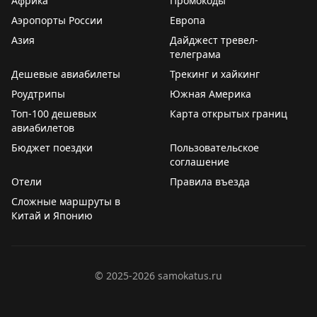
Африка
Промокоды
Совет: если едите ради пейзажей — выбирайте
Отельеры уже привыкли к таким потерям и
Аэропорты России
Европа
Канаду и выделите 5-6 дней, посетив малые города
закладывают их в стоимость проживания.
Азия
Дайджест тревел-
вроде Вавы или Муз-Джо. Если спешите — США
телеграма
справедливо конкурируют, особенно если оставить
Your Mileage May Vary
|
Your Mileage May Vary
Дешевые авиабилеты
Трекинг и хайкинг
место для неожиданных открытий.
Роудтрипы
Южная Америка
Points Miles and Bling
|
Original
Топ-100 дешевых
Карта открытых границ
авиабилетов
Бюджет поездки
Пользовательское
соглашение
Отели
Правила въезда
Сложные маршруты в
Китай и Японию
©
2025-2026
samokatus.ru