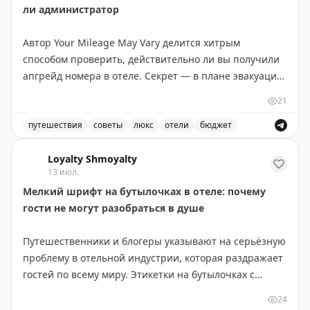
ли администратор
Автор Your Mileage May Vary делится хитрым
способом проверить, действительно ли вы получили
апгрейд номера в отеле. Секрет — в плане эвакуации
на обратной стороне двери в номере. Этот план
21
показывает планировку всех комнат на этаже и
позволяет увидеть, где ваш номер находится в
путешествия
советы
люкс
отели
бюджет
иерархии отеля. В бюджетных отелях (Hyatt Place,
Советы по апгрейду номера в отеле и как проверить 
Hampton Inn) апгрейд часто означает всего лишь
Loyalty Shmoyalty
13 июл.
несколько дополнительных футов площади или более
Мелкий шрифт на бутылочках в отеле: почему
высокий этаж. В старых отелях с нестандартной
гости не могут разобраться в душе
планировкой различия более заметны. Автор
рекомендует всегда проверять карту эвакуации после
Путешественники и блогеры указывают на серьёзную
того, как вас поселили, чтобы понять реальный
проблему в отельной индустрии, которая раздражает
размер полученного апгрейда. Иногда отель
гостей по всему миру. Этикетки на бутылочках с
действительно дает хороший номер, но часто
шампунем, кондиционером и гелем для душа
«апгрейд» оказывается весьма скромным.
24
написаны настолько мелким шрифтом, что их