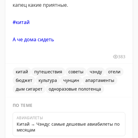
капец какие приятные.
#китай
А че дома сидеть
383
китай
путешествия
советы
чэнду
отели
бюджет
культура
чунцин
апартаменты
дым сигарет
одноразовые полотенца
ПО ТЕМЕ
АВИАБИЛЕТЫ
Китай → Чэнду: самые дешевые авиабилеты по
месяцам