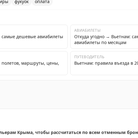
ниры
фукуок
оплата
АВИАБИЛЕТЫ
к: самые дешевые авиабилеты
Откуда угодно → Вьетнам: с
авиабилеты по месяцам
ПУТЕВОДИТЕЛЬ
а полетов, маршруты, цены,
Вьетнам: правила въезда в 2
ь всё и сразу во Вьетнаме, и необычная идея сувенира.
ельерам Крыма, чтобы рассчитаться по всем отменным бро