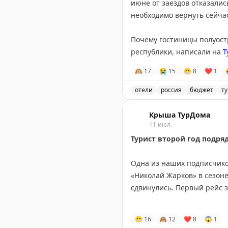
июне от заездов отказалис
необходимо вернуть сейчас
Почему гостиницы полуостр
республики, написали на
Т
🙉
17
😭
15
😁
8
❤
1
@tourdom
отели
россия
бюджет
т
Отельеры Крыма не могут
Крыша ТурДома
11 июл.
Турист второй год подря
Одна из наших подписчиков
«Николай Жарков» в сезоне
сдвинулись. Первый рейс з
Судовладелец и продавец 
😁
16
🙈
12
❤
8
😱
1
переноса путешествия на с