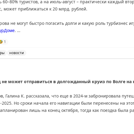
ь 60–80% туристов, а на июль-август – практически каждый втор
, может приближаться к 20 млрд. рублей.
ова не могут быстро погасить долги и какую роль турбизнес иг
урДоме
.
🤣
1
уры
новости
 рассчитаться по отменным броням, сумма долгов может
д не может отправиться в долгожданный круиз по Волге на 
, Галина К. рассказала, что еще в 2024-м забронировала путе
-2025. Но сроки начала его навигации были перенесены на этот 
апланирован лишь на конец октября, тогда как поездка была р
круизов объяснили ситуацию и рассказали, какие варианты пре
ледующий сезон до полного возврата денег. В отдельных случа