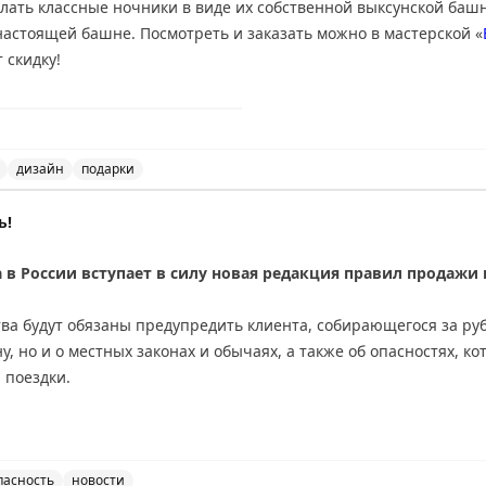
лию? В «Вестнике АТОР» рассказываем,
с каких маршрутов
лучш
лать классные ночники в виде их собственной выксунской баш
альный маршрут «Энергия Ладоги»
считается одним из самых 
 настоящей башне. Посмотреть и заказать можно в мастерской «
 скидку!
тесь впечатлениями в комментариях
👇
на Выкса-фесте и уже добавили их в нашу большую подборку и
е посмотреть:
https://dearpassengers.ru/souvenirs/
еала»
дизайн
подарки
елать классные ночники в виде их собственной выксунс
ь!
да в России вступает в силу новая редакция правил продажи
ва будут обязаны предупредить клиента, собирающегося за руб
у, но и о местных законах и обычаях, а также об опасностях, к
 поездки.
утёвки должен получить подробную информацию обо всём, что м
я страхового полиса (при его наличии), рисках при отсутствии 
ельств и прочих важных аспектах.
пасность
новости