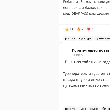
Планируете поездку в Каре
Ребята из Выксы начали де
регионом и почему
национ
есть рельсы-балки, как на
путешествия.
коду DEARPASS вам сделают
Бывали в Рускеале? Дели
Мы познакомились с ними 
👍
13
🔥
6
❤
2
разных регионов, заходит
Фото: VK «Горный парк Руск
россия
культура
сувениры
Ребята из Выксы начали д
АТОР ВКонтакте
|
Дзен
Пора путешествоват
11 июл.
🚶‍♀️
С 01 сентября 2026 го
Туроператоры и турагентст
въезда в ту или иную стран
путешественники во время
По сути, приобретатель п
отдых: об условиях действи
российских диппредставит
россия
туры
отдых
безо