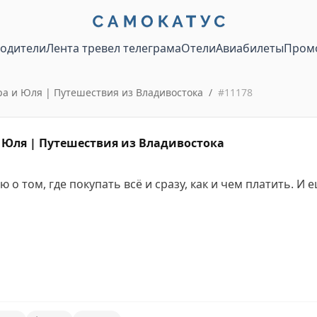
водители
Лента тревел телеграма
Отели
Авиабилеты
Пром
 и Юля | Путешествия из Владивостока
/
#
11178
Юля | Путешествия из Владивостока
ю о том, где покупать всё и сразу, как и чем платить. И