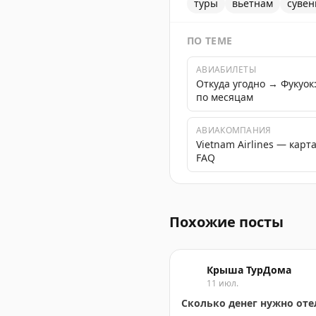
туры
вьетнам
суве
ПО ТЕМЕ
АВИАБИЛЕТЫ
Откуда угодно → Фукуо
по месяцам
АВИАКОМПАНИЯ
Vietnam Airlines — карт
FAQ
Советы о том, где покупат
Похожие посты
Крыша ТурДома
11 июл.
Сколько денег нужно от