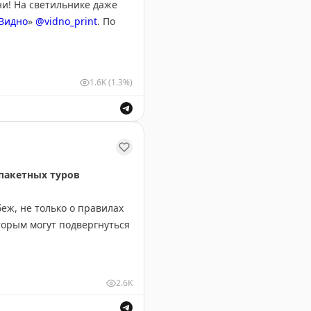
е начать знакомство с
ни! На светильнике даже
интересных вариантов
Видно
»
@vidno_print
. По
нтересных сувениров из
1.6K
(1.3%)
кой башни.
 пакетных туров
еж, не только о правилах
оторым могут подвергнуться
ожет повлиять на его
2.6K
страховки, контактах