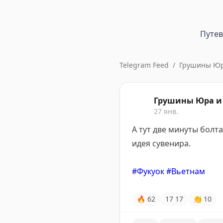
Путе
Telegram Feed
/
Грушины Юра
Грушины Юра и 
27 янв.
А тут две минуты болта
идея сувенира.
#Фукуок
#Вьетнам
🔥
62
17
17
👏
10