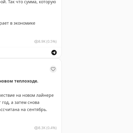
ой. Так что сумма, которую
рает в экономике
8.9K
(0.5%)
 достигать 20 млрд рублей.
новом теплоходе.
шествие на новом лайнере
год, а затем снова
ассчитана на сентябрь.
длагают пассажирам: от
8.3K
(0.4%)
ях готовы рассмотреть и