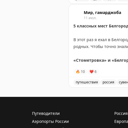
Новые правила продажи п
Эта ответственность турб
Мир, гамарджоба
11 июл.
5 классных мест Белгород
👉
«Пора путешествовать
В этот раз я ехал в Белгор
родных. Чтобы точно знали,
«Стометровка» и «Белго
🔥
10
❤
6
Стометровка — бульвар от
студентов. В 5 минутах хо
путешествия
россия
суве
студенчестве я тусовался з
5 классных мест в Белгор
причесали, вдоль наоткрыв
пространство «Белый квар
Путеводители
Россия
Ближе к площади, у фонтан
Аэропорты России
Европ
дойти до парка Ленина. Ту