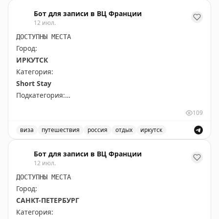
Каналы городка Оми-Хатиман рядом с Киото особенно 
Бот для записи в ВЦ Франции
The Gate with Brian Cohen
|
Original
12 июл.
ДОСТУПНЫ МЕСТА
Город:
ИРКУТСК
Категория:
Short Stay
Подкатегория:
All kind of other short stay visas
109
Доступны даты:
виза
путешествия
россия
отдых
иркутск
📆
28.09.2026 (3 шт.): 10:00, 12:00, 9:00
Доступные места в Иркутске для короткого отдыха, ви
Бот для записи в ВЦ Франции
12 июл.
Всего свободных мест:
3
ДОСТУПНЫ МЕСТА
Город:
САНКТ-ПЕТЕРБУРГ
Категория: