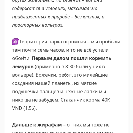
других животных. Но главное – все они
содержатся в условиях, максимально
приближённых к природе – без клеток, в
просторных вольерах.
🔯
Территория парка огромная – мы пробыли
там почти семь часов, и то не всё успели
обойти.
Первым делом пошли кормить
лемуров
(примерно в 8:30 были у них в
вольере). Божечки, ребят, это милейшие
создания нашей планеты, их мягкие
подушечки пальцев и нежные лапки мы
никогда не забудем. Стаканчик корма 40К
VND (1.5$).
Дальше к жирафам
– от них мы тоже не