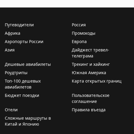
Описание погоды во Владивостоке и за городом, а т
Но есть и хорошие новости
– у меня в телефоне по
прогнозу погоды на следующей неделе два дня
просто облачка с солнышком. Есть надежда, что
Путеводители
Россия
погода улучшится, потому что редко приложение моё
Африка
Промокоды
ошибается.
Аэропорты России
Европа
Ну а пока – всем уютного воскресенья. И пусть
Азия
Дайджест тревел-
никакая серая погода не омрачит его.
телеграма
Дешевые авиабилеты
Трекинг и хайкинг
💛
Обняли,
Роудтрипы
Южная Америка
ваши ЮЮ.
Топ-100 дешевых
Карта открытых границ
авиабилетов
#ДомСолнца
Бюджет поездки
Пользовательское
соглашение
🟨
Мы есть здесь
Мах
·
ТГ
·
ВК
·
Сайт
Отели
Правила въезда
Сложные маршруты в
Китай и Японию