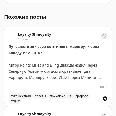
Сафари-парк на Фукуоке: обзор и советы для посетит
Похожие посты
Loyalty Shmoyalty
13 июл.
Путешествие через континент: маршрут через
Канаду или США?
Автор Points Miles and Bling дважды ездил через
Северную Америку с отцом и сравнивает два
маршрута. Маршрут через США (через Мичиган,
Монтану, Айдахо и Вашингтон) короче на 300 км и
18
экономнее по топливу — идеален, если спешите. Но
главное открытие — это не пейзажи, а люди и
путешествия
советы
приключения
природа
отдых
неожиданные остановки. В маленьком городке
Маршрут через Канаду или США: сравнение двух путе
Уоллес, Айдахо, владелица отеля предложила лучший
Loyalty Shmoyalty
номер, а ужин превратился в экскурсию по винному