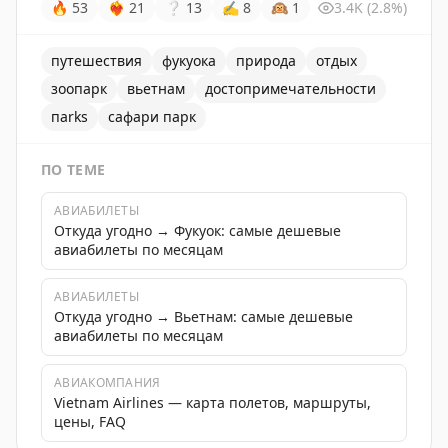
🔥
53
❤‍🔥
21
❔
13
✍
8
🙉
1
3.4K
(2.8%)
путешествия
фукуока
природа
отдых
зоопарк
вьетнам
достопримечательности
пarks
сафари парк
ПО ТЕМЕ
АВИАБИЛЕТЫ
Откуда угодно → Фукуок: самые дешевые
авиабилеты по месяцам
АВИАБИЛЕТЫ
Откуда угодно → Вьетнам: самые дешевые
авиабилеты по месяцам
АВИАКОМПАНИЯ
Vietnam Airlines — карта полетов, маршруты,
цены, FAQ