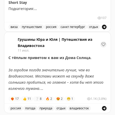
Short Stay
Подкатегория:
PRIME TIME (65 euros) Short Stay All kind of other
107
short stay visas
виза
путешествия
россия
санкт петербург
отдых
Доступны даты:
Доступные места в Санкт-Петербурге для короткого от
📆
28.09.2026 (1 шт.): 16:10
Грушины Юра и Юля | Путешествия из
📆
29.09.2026 (2 шт.): 16:10, 16:20
Владивостока
11 июл.
С тёплым приветом к вам из Дома Солнца.
Всего свободных мест:
3
За городом погода значительно лучше, чем во
Владивостоке. Местами может на секунду даже
солнышко пробиться, но главное – хотя бы нет этого
колючего тумана.
❤‍🔥
17
👍
11
❔
8
🔥
2
😍
2
😁
1
1.1K
(3.8%)
Мы живём на сопке, и у нас вообще ощущение, что
облака на дом спускаются.
россия
погода
природа
отдых
владивосток