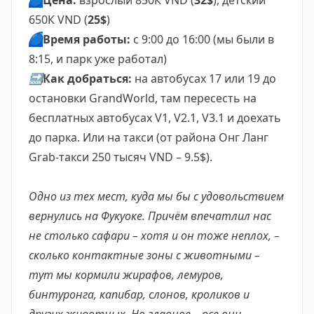
🔵
Цена:
взрослый 850К VND (
32$
), детский
650К VND (
25$
)
🔵
Время работы:
с 9:00 до 16:00 (мы были в
8:15, и парк уже работал)
🔜
Как добраться:
на автобусах 17 или 19 до
остановки GrandWorld, там пересесть на
бесплатных автобусах V1, V2.1, V3.1 и доехать
до парка. Или на такси (от района Онг Ланг
Grab-такси 250 тысяч VND – 9.5$).
Одно из тех мест, куда мы бы с удовольствием
вернулись на Фукуоке. Причём впечатлил нас
не столько сафари – хотя и он тоже неплох, –
сколько контактные зоны с животными –
тут мы кормили жирафов, лемуров,
бинтуронга, капибар, слонов, кроликов и