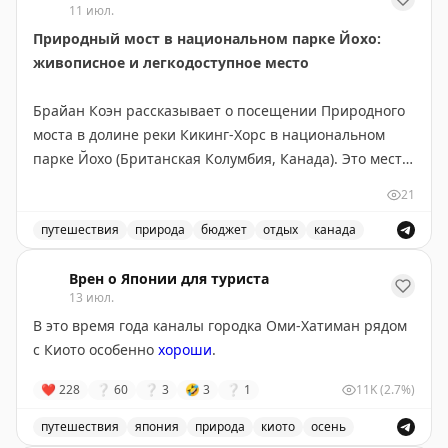
11 июл.
погребу. Канадский маршрут длиннее, но предлагает
Природный мост в национальном парке Йохо:
более продолжительные красивые виды: озера и леса
живописное и легкодоступное место
Северного Онтарио, Канадские Скалистые горы.
Совет: если едите ради пейзажей — выбирайте
Брайан Коэн рассказывает о посещении Природного
Канаду и выделите 5-6 дней, посетив малые города
моста в долине реки Кикинг-Хорс в национальном
вроде Вавы или Муз-Джо. Если спешите — США
парке Йохо (Британская Колумбия, Канада). Это место
справедливо конкурируют, особенно если оставить
находится всего в 3 км юго-западнее деревни Филд и
место для неожиданных открытий.
21
легко доступно — не требует пеших прогулок,
достаточно пройти по искусственному мосту от
путешествия
природа
бюджет
отдых
канада
Points Miles and Bling
|
Original
парковки. Природный мост образовался благодаря
Посетите природный мост в национальном парке Йохо
эрозии известняка и абразии, вызванной потоком
Врен о Японии для туриста
13 июл.
реки. Река продолжает активно вырезать русло,
В это время года каналы городка Оми-Хатиман рядом
создавая впечатляющие скальные формации с
с Киото особенно
хороши
.
водяными бассейнами. Вход в парк Йохо платный, но
сам Природный мост посещать бесплатно. Идеально
❤
228
❔
60
❔
3
🤣
3
❔
1
11K
(2.7%)
подходит для быстрого визита — даже 10 минут
достаточно. Учтите, что в пиковый сезон здесь
путешествия
япония
природа
киото
осень
бывает многолюдно из-за туристических автобусов.