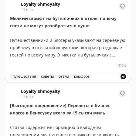
Loyalty Shmoyalty
номер, а ужин превратился в экскурсию по винному
13 июл.
погребу. Канадский маршрут длиннее, но предлагает
Мелкий шрифт на бутылочках в отеле: почему
более продолжительные красивые виды: озера и леса
гости не могут разобраться в душе
Северного Онтарио, Канадские Скалистые горы.
Совет: если едите ради пейзажей — выбирайте
Путешественники и блогеры указывают на серьёзную
Канаду и выделите 5-6 дней, посетив малые города
проблему в отельной индустрии, которая раздражает
вроде Вавы или Муз-Джо. Если спешите — США
гостей по всему миру. Этикетки на бутылочках с
справедливо конкурируют, особенно если оставить
шампунем, кондиционером и гелем для душа
место для неожиданных открытий.
24
написаны настолько мелким шрифтом, что их
практически невозможно прочитать без очков.
путешествия
советы
отели
комфорт
Points Miles and Bling
|
Original
Путешественники жалуются на мелкий шрифт на бутыл
Проблема в том, что в ванной комнате, особенно в
Loyalty Shmoyalty
13 июл.
душе, носить очки неудобно и непрактично. Гости
[Выгодное предложение] Перелеты в бизнес-
вынуждены либо надевать их в мокрую ванну, рискуя
классе в Венесуэлу всего за 15 тысяч миль
их повредить, либо многократно выходить из душа,
чтобы разобраться, какая бутылка для чего
Статья содержит информацию о выгодном
предназначена. Это приводит к путанице — люди
предложении для путешественников: возможность
случайно используют кондиционер вместо шампуня