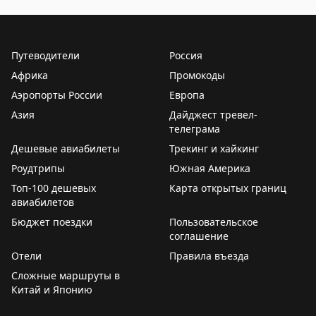
держателей карты Breeze Easy Visa. Тайлер Глатт
рекомендует покупать баллы только если вы найдете
выгодные перелеты, где стоимость за балл
Путеводители
Россия
превышает 1,45¢. На некоторых маршрутах баллы
Африка
Промокоды
стоят до 2¢, что делает покупку выгодной. Перед
Аэропорты России
Европа
покупкой проверьте цены на сайте Breeze.
Азия
Дайджест тревел-
телеграма
Tyler Glatt
|
Original
Дешевые авиабилеты
Трекинг и хайкинг
Роудтрипы
Южная Америка
Топ-100 дешевых
Карта открытых границ
авиабилетов
Бюджет поездки
Пользовательское
соглашение
Отели
Правила въезда
Сложные маршруты в
Китай и Японию