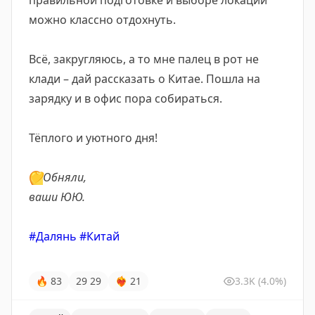
правильной подготовке и выборе локаций
можно классно отдохнуть.
Всё, закругляюсь, а то мне палец в рот не
клади – дай рассказать о Китае. Пошла на
зарядку и в офис пора собираться.
Тёплого и уютного дня!
💛
Обняли,
ваши ЮЮ.
#Далянь
#Китай
🔥
83
29
29
❤‍🔥
21
3.3K
(4.0%)