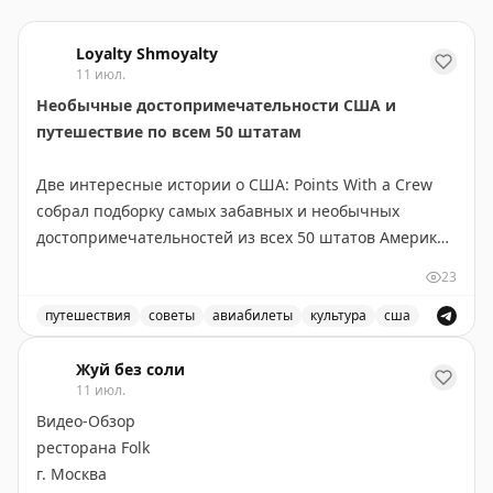
Loyalty Shmoyalty
11 июл.
Необычные достопримечательности США и
путешествие по всем 50 штатам
Две интересные истории о США: Points With a Crew
собрал подборку самых забавных и необычных
достопримечательностей из всех 50 штатов Америки.
В коллекцию вошли курьёзы вроде двухэтажного
23
туалета, самой большой в мире статуи джекалопа,
огромной синей статуи мустанга у аэропорта Денвера
путешествия
советы
авиабилеты
культура
сша
и парка Big Bone Lick в Кентукки.
Самые необычные и забавные достопримечательности
Жуй без соли
11 июл.
В то же время австралийский путешественник Wild
Видео-Обзор
About Travel завершил амбициозный проект —
ресторана Folk
посетил все 50 штатов США за 35 лет. Его
г. Москва
путешествие началось с Гавайев и завершилось на