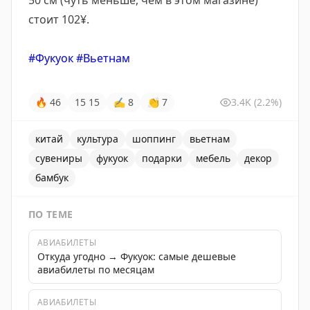
50 см (чуть меньше, чем в этом магазине)
стоит 102¥.
#Фукуок
#Вьетнам
🔥
46
15
15
✍
8
👏
7
3.4K
(2.2%)
китай
культура
шоппинг
вьетнам
сувениры
фукуок
подарки
мебель
декор
бамбук
ПО ТЕМЕ
АВИАБИЛЕТЫ
Откуда угодно → Фукуок: самые дешевые
авиабилеты по месяцам
АВИАБИЛЕТЫ