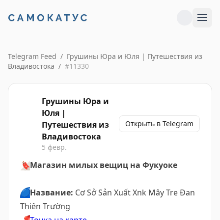
Telegram Feed
/
Грушины Юра и Юля | Путешествия из
Владивостока
/
#
11330
Грушины Юра и
Юля |
Открыть в Telegram
Путешествия из
Владивостока
5 февр.
🔖
Магазин милых вещиц на Фукуоке
🔵
Название:
Cơ Sở Sản Xuất Xnk Mây Tre Đan
Thiên Trường