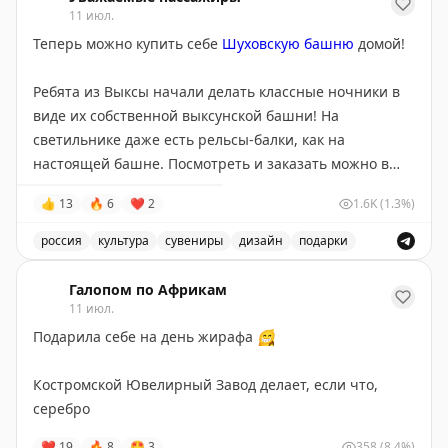
11 июл.
Теперь можно купить себе
Шуховскую башню
домой!
Ребята из Выксы начали делать классные ночники в
виде их собственной выксунской башни! На
светильнике даже есть рельсы-балки, как на
настоящей башне. Посмотреть и заказать можно в
мастерской «
Видно
»
@vidno_print
. По коду DEARPASS
👍
13
🔥
6
❤
2
1.6K
(1.3%)
вам сделают скидку!
россия
культура
сувениры
дизайн
подарки
Мы познакомились с ними на Выкса-фесте и уже
Ребята из Выксы начали делать классные ночники в в
добавили их в нашу большую подборку интересных
Галопом по Африкам
сувениров из разных регионов, заходите посмотреть:
11 июл.
https://dearpassengers.ru/souvenirs/
Подарила себе на день жирафа
😁
Костромской Ювелирный Завод делает, если что,
серебро
❤
19
🔥
8
🤩
3
358
(8.4%)