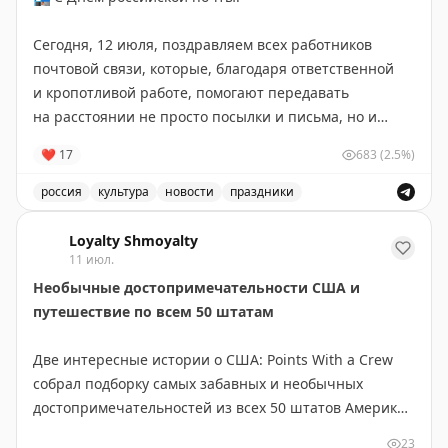
гинкго.
Сегодня, 12 июля, поздравляем всех работников
Библиотека находится внутри центрального парка, по
почтовой связи, которые, благодаря ответственной
соседству с
Музеем Великого канала
, где
и кропотливой работе, помогают передавать
выставляются древние реликвии.
на расстоянии не просто посылки и письма, но и
радость, хорошее настроение, счастье, заключенное
❤
17
683
(2.5%)
Ближайшая станция метро
Beiyunhe station
(北运河东)
в этих посланиях
💌
находится в получасе ходьбы, так что лучше
россия
культура
новости
праздники
выбирать такси и потом погулять по парку.
Желаем крепкого здоровья, стабильной
Поздравление с Днём российской почты и выражение 
бесперебойной работы
💛
Loyalty Shmoyalty
11 июл.
📸
Андрей Лавринович
Необычные достопримечательности США и
путешествие по всем 50 штатам
Две интересные истории о США: Points With a Crew
собрал подборку самых забавных и необычных
достопримечательностей из всех 50 штатов Америки.
В коллекцию вошли курьёзы вроде двухэтажного
23