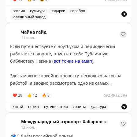
россия
культура
подарки
серебро
ювелирный завод
Подарок себе на день жирафа - серебро от Костромс
Чайна гайд
11 июл.
Если путешествуете с ноутбуком и периодически
работаете в дороге, отметьте себе Публичную
библиотеку Пекина (
вот точка на амап
).
Здесь можно спокойно провести несколько часов за
работой, а заодно рассмотреть одно из самых
красивых зданий современного Пекина. Вход сюда
❤
28
👍
12
🔥
8
2.4K
(2.0%)
свободный для всех. В доступе розетки, свет и много
свободного места. Настроение очень рабочее.
китай
пекин
путешествия
советы
культура
Публичная библиотека Пекина - уникальное место для
Проект разработало бюро Snøhetta, авторы
нового
Международный аэропорт Хабаровск
оперного театра в Шанхае
. Читальные террасы здесь
12 июл.
напоминают природные холмы, а колонны — деревья
📬
С Днём российской почты!