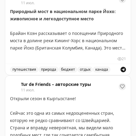
11 июл.
📆
29.09.2026 (2 шт.): 16:10, 16:20
Природный мост в национальном парке Йохо:
живописное и легкодоступное место
Всего свободных мест:
3
Брайан Коэн рассказывает о посещении Природного
моста в долине реки Кикинг-Хорс в национальном
парке Йохо (Британская Колумбия, Канада). Это место
находится всего в 3 км юго-западнее деревни Филд и
21
легко доступно — не требует пеших прогулок,
достаточно пройти по искусственному мосту от
путешествия
природа
бюджет
отдых
канада
парковки. Природный мост образовался благодаря
Посетите природный мост в национальном парке Йохо
эрозии известняка и абразии, вызванной потоком
Tur de Friends – авторские туры
11 июл.
реки. Река продолжает активно вырезать русло,
Открыли сезон в Кыргызстане!
создавая впечатляющие скальные формации с
водяными бассейнами. Вход в парк Йохо платный, но
Сейчас это одна из самых недооцененных стран,
сам Природный мост посещать бесплатно. Идеально
которую не редко сравнивают со Швейцарией.
подходит для быстрого визита — даже 10 минут
Страна и вправду невероятная, мы видели мало
достаточно. Учтите, что в пиковый сезон здесь
подобных мест, где так сочетается самобытная
бывает многолюдно из-за туристических автобусов.