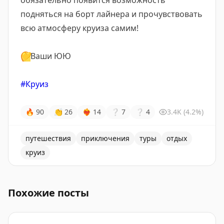
обязательно появится возможность
подняться на борт лайнера и прочувствовать
всю атмосферу круиза самим!
💛
Ваши ЮЮ
#Круиз
🔥
90
👏
26
❤‍🔥
14
❔
7
❔
4
3.4K
(4.2%)
путешествия
приключения
туры
отдых
круиз
Пусть у каждого из вас появится возможность поднят
Похожие посты