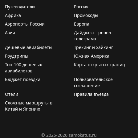
вынуждены либо надевать их в мокрую ванну, рискуя
Путеводители
Россия
их повредить, либо многократно выходить из душа,
Африка
Промокоды
чтобы разобраться, какая бутылка для чего
Аэропорты России
Европа
предназначена. Это приводит к путанице — люди
Азия
случайно используют кондиционер вместо шампуня
Дайджест тревел-
телеграма
или наоборот.
Дешевые авиабилеты
Трекинг и хайкинг
Отели могли бы легко решить эту проблему, просто
Роудтрипы
Южная Америка
увеличив размер шрифта на этикетках или используя
Топ-100 дешевых
Карта открытых границ
более контрастные цвета. Это улучшило бы опыт
авиабилетов
гостей и сделало бы пребывание в отеле более
Бюджет поездки
Пользовательское
комфортным. Пока же путешественникам приходится
соглашение
адаптироваться к этому неудобству самостоятельно.
Отели
Правила въезда
Сложные маршруты в
Gary Leff
|
View from the Wing
Китай и Японию
©
2025-2026
samokatus.ru