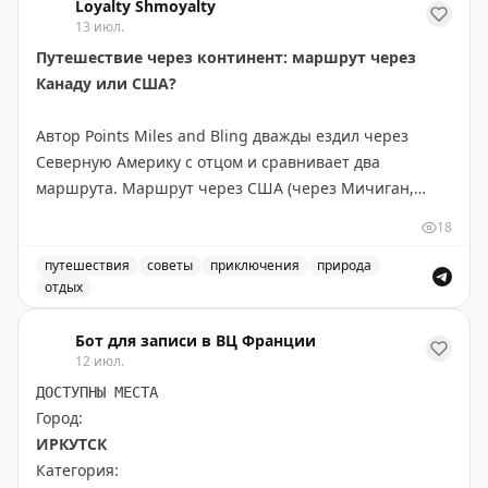
Loyalty Shmoyalty
13 июл.
Путешествие через континент: маршрут через
Канаду или США?
Автор Points Miles and Bling дважды ездил через
Северную Америку с отцом и сравнивает два
маршрута. Маршрут через США (через Мичиган,
Монтану, Айдахо и Вашингтон) короче на 300 км и
18
экономнее по топливу — идеален, если спешите. Но
главное открытие — это не пейзажи, а люди и
путешествия
советы
приключения
природа
отдых
неожиданные остановки. В маленьком городке
Маршрут через Канаду или США: сравнение двух путе
Уоллес, Айдахо, владелица отеля предложила лучший
Бот для записи в ВЦ Франции
номер, а ужин превратился в экскурсию по винному
12 июл.
погребу. Канадский маршрут длиннее, но предлагает
ДОСТУПНЫ МЕСТА
более продолжительные красивые виды: озера и леса
Город:
Северного Онтарио, Канадские Скалистые горы.
ИРКУТСК
Совет: если едите ради пейзажей — выбирайте
Категория:
Канаду и выделите 5-6 дней, посетив малые города