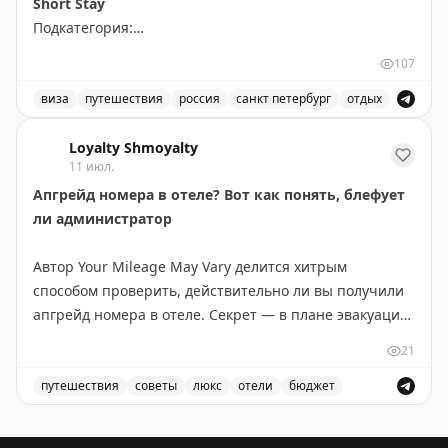
Short Stay
Подкатегория:
PRIME TIME (65 euros) Short Stay All kind of other
107
short stay visas
виза
путешествия
россия
санкт петербург
отдых
Доступны даты:
Доступные места в Санкт-Петербурге для короткого от
📆
28.09.2026 (1 шт.): 16:10
Loyalty Shmoyalty
11 июл.
📆
29.09.2026 (2 шт.): 16:10, 16:20
Апгрейд номера в отеле? Вот как понять, блефует
ли администратор
Всего свободных мест:
3
Автор Your Mileage May Vary делится хитрым
способом проверить, действительно ли вы получили
апгрейд номера в отеле. Секрет — в плане эвакуации
на обратной стороне двери в номере. Этот план
21
показывает планировку всех комнат на этаже и
позволяет увидеть, где ваш номер находится в
путешествия
советы
люкс
отели
бюджет
иерархии отеля. В бюджетных отелях (Hyatt Place,
Советы по апгрейду номера в отеле и как проверить 
Hampton Inn) апгрейд часто означает всего лишь