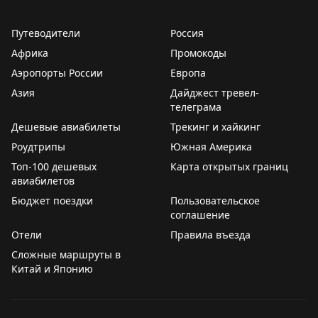
несколько дополнительных футов площади или более
высокий этаж. В старых отелях с нестандартной
Путеводители
Россия
планировкой различия более заметны. Автор
Африка
Промокоды
рекомендует всегда проверять карту эвакуации после
Аэропорты России
Европа
того, как вас поселили, чтобы понять реальный
Азия
размер полученного апгрейда. Иногда отель
Дайджест тревел-
телеграма
действительно дает хороший номер, но часто
Дешевые авиабилеты
«апгрейд» оказывается весьма скромным.
Трекинг и хайкинг
Роудтрипы
Южная Америка
Your Mileage May Vary
|
Original
Топ-100 дешевых
Карта открытых границ
авиабилетов
Бюджет поездки
Пользовательское
соглашение
Отели
Правила въезда
Сложные маршруты в
Китай и Японию