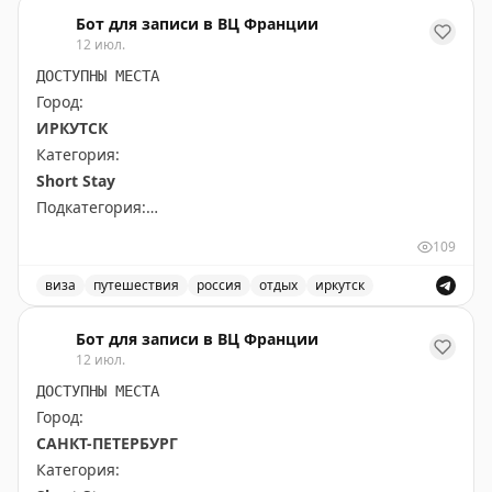
Каналы городка Оми-Хатиман рядом с Киото особенно 
место для неожиданных открытий.
Бот для записи в ВЦ Франции
12 июл.
Points Miles and Bling
|
Original
ДОСТУПНЫ МЕСТА
Город:
ИРКУТСК
Категория:
Short Stay
Подкатегория:
All kind of other short stay visas
109
Доступны даты:
виза
путешествия
россия
отдых
иркутск
📆
28.09.2026 (3 шт.): 10:00, 12:00, 9:00
Доступные места в Иркутске для короткого отдыха, ви
Бот для записи в ВЦ Франции
12 июл.
Всего свободных мест:
3
ДОСТУПНЫ МЕСТА
Город:
САНКТ-ПЕТЕРБУРГ
Категория: