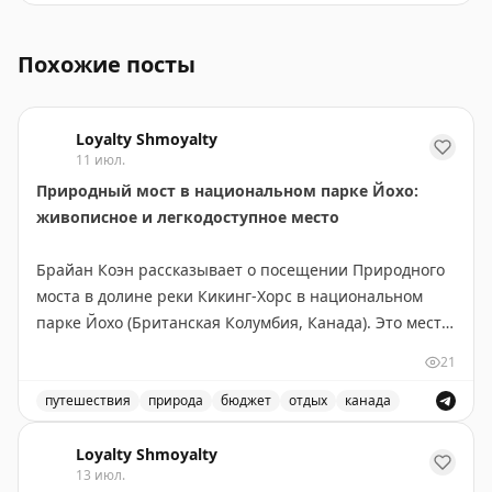
Цены на туры в Далянь в мае и сентябре, отдых на пл
Похожие посты
Loyalty Shmoyalty
11 июл.
Природный мост в национальном парке Йохо:
живописное и легкодоступное место
Брайан Коэн рассказывает о посещении Природного
моста в долине реки Кикинг-Хорс в национальном
парке Йохо (Британская Колумбия, Канада). Это место
находится всего в 3 км юго-западнее деревни Филд и
21
легко доступно — не требует пеших прогулок,
достаточно пройти по искусственному мосту от
путешествия
природа
бюджет
отдых
канада
парковки. Природный мост образовался благодаря
Посетите природный мост в национальном парке Йохо
эрозии известняка и абразии, вызванной потоком
Loyalty Shmoyalty
13 июл.
реки. Река продолжает активно вырезать русло,