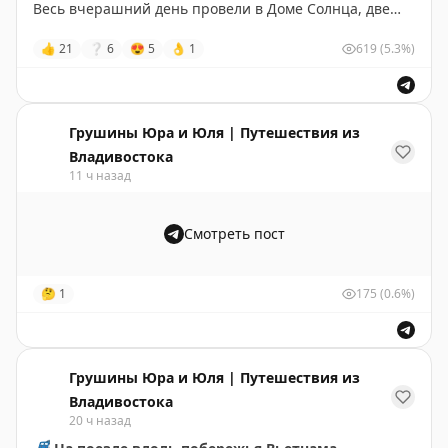
Весь вчерашний день провели в Доме Солнца, две
недели там не были. Собрали первый урожай –
👍
21
❔
6
😍
5
👌
1
619
(5.3%)
цукини, огурцы, кабачки. А Юра как обычно прошёлся
по лесу за грибами. Замораживаем их на зиму, потом
по выходным жарим картошечку со вкусом летнего
Дома Солнца.
Грушины Юра и Юля | Путешествия из
Владивостока
Сегодня собираемся на море – надо ловить погоду,
11 ч назад
пока солнце.
Смотреть пост
Всем летнего настроения, хорошего дня и пусть всё
задуманное получится.
🤔
1
175
(0.6%)
💛
Обняли,
ваши ЮЮ
Грушины Юра и Юля | Путешествия из
Владивостока
20 ч назад