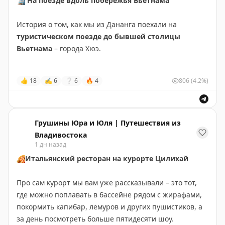
🚆
На поезде вдоль побережья Вьетнама
История о том, как мы из Дананга поехали на
туристическом поезде до бывшей столицы
Вьетнама
– города Хюэ.
👍
18
✍
6
❔
6
🔥
4
806
(4.2%)
И это было вау! Мало того, что виды за окном
восхищали – горы, море, джунгли, – так и в поезде
своя развлекательная программа была. Концерт в
вагоне-ресторане, народные песни
Хюэ
– пока ехали
Грушины Юра и Юля | Путешествия из
успели и потанцевать, и позавтракать, и восхититься
Владивостока
красотой за окнами.
1 дн назад
🍕
Итальянский ресторан на курорте Цилихай
🎫
Кстати, на этом маршруте ходят разные поезда, но
чтобы попасть именно на
туристический
нужно
Про сам курорт мы вам уже рассказывали – это тот,
искать в расписании номера с обозначением
HD
– это
где можно поплавать в бассейне рядом с жирафами,
специальные составы с обзорными вагонами и
покормить капибар, лемуров и других пушистиков, а
культурной программой. Обычные пассажирские идут
за день посмотреть больше пятидесяти шоу.