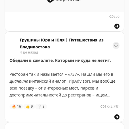
Утка нам понравилась. Сочная, без всяких запахов,
Каждое утро мы смотрели, как она там играется, и по
мясо нежное, корочка хрустит. А какой соус, м-м-м…
её виду понимали – никакого стресса. Это куда лучше,
856
чем оставлять её одну дома, пусть даже и под
Ещё брали пельмени – тоже оказались неплохие. А
присмотром подруги. С тех пор в каждую поездку
фирменное блюдо тут
гобаожоу
– свинина в кисло-
отвозим Зайку только туда. Ей там как в санатории
сладком кляре, северо-восточная классика. Есть и
или пионерском лагере, если хотите, – возвращается
Грушины Юра и Юля | Путешествия из
салаты.
храбрая и весёлая.
Владивостока
4 дн назад
За обед из утки и пельменей на двоих отдали
82 юаня
.
Светлана, спасибо за добрую заботу о нашей
Обедали в самолёте. Который никуда не летит.
А чайничек чая приносят бесплатно.
малышке. Доверить её мы можем только вам.
Ресторан так и называется – «737». Нашли мы его в
Нам понравилось. Можем рекомендовать всем, кто
🐈‍⬛
«Мяу, ребят. Пока эти двое где-то шастали неделю,
Дианпине
(китайский аналог TripAdvisor). Мы вообще
любит традиционную китайскую кухню.
я тут прекрасно отдыхала – меня кормили, со мной
всю поездку – от интересных мест, парков и
играли, красота. Я даже сдружилась с моими соседями,
достопримечательностей до ресторанов – ищем
📌
Полезная информация
наобщалась с ними и уже скучаю по тёте Свете. Ма и
только там. Такой вот у нас путеводитель по Китаю:
🔥
16
👍
9
❔
3
1K
(2.7%)
Па говорят, что в этом году мы с ней ещё
при подготовке к поездке пользуемся одним этим
🔸
Название:
DONGBEI MAN YUAN 满園春饼·烤鸭
обязательно увидимся».
сервисом.
🗺
Адрес:
ТЦ Maoye Tiandi, 5 этаж, Циньхуандао
📍
Точка на карте Amap:
Всем хорошего дня, ребят!