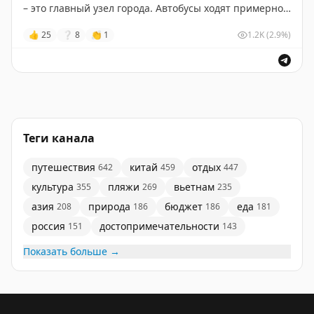
животными – это всегда классные эмоции. По
– это главный узел города. Автобусы ходят примерно с
территории ездит специальный поезд
🚂
, из него
6–8 утра и до 19:30–22:00.
👍
25
❔
8
👏
1
1.2K
(2.9%)
видно животных в открытых вольерах. Многих можно
кормить с рук – корм покупали на входе
🥕
.
Маршруты и расписание удобнее всего смотреть в
Amap
или
Baidu
– там сразу видно, какой автобус
Парк большой, так что удобная обувь обязательна –
нужен и когда последний рейс.
мы натопали несколько тысяч шагов
👟
Но сами мы везде ездим на такси Диди – вызываем
Теги канала
🔖
Полезная информация
через приложение. В Китае такси недорогое: внутри
🟢
Название:
Сафари-парк Циньхуандао 秦皇岛野生动
курортной зоны платим 10–20 юаней. Самая дальняя
путешествия
китай
отдых
642
459
447
物园
поездка была вчера, ездили в горы почти час,
культура
пляжи
вьетнам
355
269
235
📍
Точка на карте
Amap
обошлось в 130 юаней.
азия
природа
бюджет
еда
208
186
186
181
https://www.amap.com/place/B014F002DF
💰
Цена:
115 юаней
(взрослый); дети/пенсионеры –
россия
достопримечательности
А ещё тут очень популярны электроскутеры –
151
143
57.5 юаней
.
местные гоняют на них повсюду. Взять такой в прокат
Показать больше →
🕐
Время работы:
8:30–17:30 (вход до 16:00). Мы
проще простого, у нас их прямо в отеле дают.
приехали к 8 утра и парк уже работал, смогли зайти
так как покупали билеты в Вичате, если на кассе, то с
#Бэйдайхэ
#Китай
8:30.