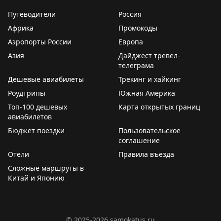
🚌
Как добраться:
от автовокзала Хайбинь автобус
Путеводители
Россия
№34 до остановки «Зоопарк». Билет
2 юаня
, ехать 15–
Африка
Промокоды
20 минут. Мы ехали на такси за 18 юаней.
Аэропорты России
Европа
💡
Совет:
приезжайте к открытию – утром животные
Азия
активнее, а панды бодрствуют до обеда. После 15:00
Дайджест тревел-
телеграма
шанс застать их в движении гораздо ниже.
Дешевые авиабилеты
Трекинг и хайкинг
#Бэйдайхэ
#Китай
Роудтрипы
Южная Америка
Топ-100 дешевых
Карта открытых границ
авиабилетов
Бюджет поездки
Пользовательское
соглашение
Отели
Правила въезда
Сложные маршруты в
Китай и Японию
©
2025-2026
samokatus.ru