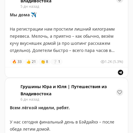
Владивостока
5 дн назад
Мы дома
✈️
На регистрации нам простили лишний килограмм
перевеса. Мелочь, а приятно – как обычно, везём
кучу вкусняшек домой (а про шопинг расскажем
отдельно). Долетели быстро – всего пара часов в
небе, это прям супер удобно.
🔥
33
👍
21
👏
8
❔
1
1.2K
(5.3%)
Бэйдайхэ нас по-настоящему впечатлил.
Мы ждали
спокойный отдых у моря – разные слышали мнения
об этом курорте, а получили куда больше: и колорит, и
Грушины Юра и Юля | Путешествия из
историю, и целую гору эмоций. Уезжали с чувством,
Владивостока
6 дн назад
когда и домой хочется, и остаться бы – ещё не
наотдыхались.
Всем лёгкой недели, ребят.
В ближайшие дни разберём фото и начнём делиться
У нас сегодня финальный день в Бэйдайхэ – после
подробностями. Полезного будет много.
обеда летим домой.