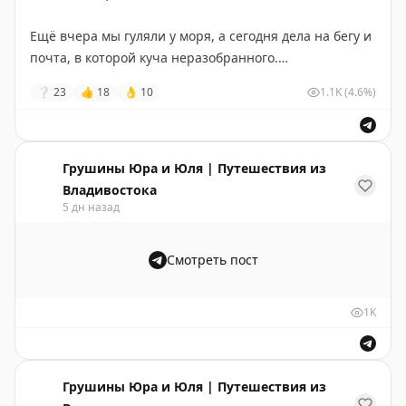
взять готовую экскурсию, есть разные варианты –
🔖
Полезная информация
исторический Пекин или развлекательный.
Ещё вчера мы гуляли у моря, а сегодня дела на бегу и
почта, в которой куча неразобранного.
🟢
Название: 737飞机餐厅
#Бэйдайхэ
#Пекин
#Китай
Перестраиваться после поездки тяжело – сколько раз
❔
23
👍
18
👌
10
1.1K
(4.6%)
📍
Точка на карте Amap: 737 Resto – 奥体中心体育场
ни возвращайся.
🔗
Ссылка:
https://surl.amap.com/nyiF4aE7ke
Придумали себе правило: первый день после отпуска
#Бэйдайхэ
#Китай
– только разбор завалов, никаких новых задач.
Грушины Юра и Юля | Путешествия из
Немного помогает не сойти с ума.
Владивостока
5 дн назад
Всем лёгкого дня. Держимся вместе.
Смотреть пост
💛
Ваши ЮЮ
1K
Грушины Юра и Юля | Путешествия из