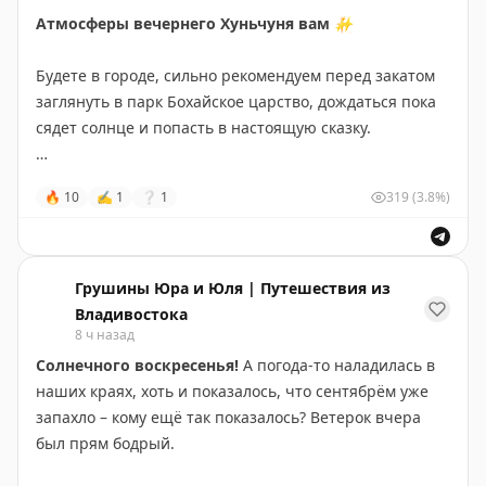
Атмосферы вечернего Хуньчуня вам
✨
Будете в городе, сильно рекомендуем перед закатом
заглянуть в парк Бохайское царство, дождаться пока
сядет солнце и попасть в настоящую сказку.
🔖
Подробнее про это место и другие интересные и
🔥
10
✍
1
❔
1
319
(3.8%)
необычные локации читайте в наших
путеводителях
по Хуньчуню:
Что посмотреть и где побывать?
Грушины Юра и Юля | Путешествия из
Владивостока
Кафе, рестораны и отель.
8 ч назад
Солнечного воскресенья!
А погода-то наладилась в
💛
И как всегда путешествуйте подольше и подальше.
наших краях, хоть и показалось, что сентябрём уже
запахло – кому ещё так показалось? Ветерок вчера
#Хуньчунь
#Китай
был прям бодрый.