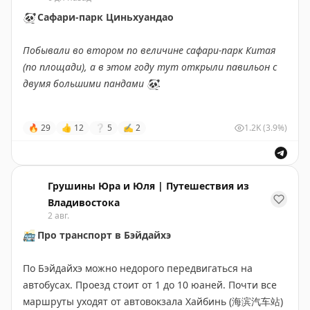
🐼
Сафари-парк Циньхуандао
#Байдахэ
#Китай
Побывали во втором по величине сафари-парк Китая
(по площади), а в этом году тут открыли павильон с
двумя большими пандами
🐼
.
Панда – зверь, который умеет ничего не делать так,
🔥
29
👍
12
❔
5
✍
2
1.2K
(3.9%)
что оторваться невозможно.
Яннань
– парень,
родился в августе 2019-го, с улыбающимся лицом и
любитель активничать
😄
.
Таосу
– девочка, родилась
в октябре 2019-го, помешанная на еде, предпочитает
Грушины Юра и Юля | Путешествия из
валяться и грызть бамбук
😋
. Павильон у них, прямо
Владивостока
скажем, шикарный – две тыщи квадратов, с климат-
2 авг.
контролем и круглогодичным отоплением, на случай
🚌
Про транспорт в Бэйдайхэ
если в Бэйдайхэ станет прохладно
❄️
.
По Бэйдайхэ можно недорого передвигаться на
А вообще сам парк уже не новый, некоторые зоны
автобусах. Проезд стоит от 1 до 10 юаней. Почти все
очень нуждаются в ремонте, но общение с
маршруты уходят от автовокзала Хайбинь (海滨汽车站)