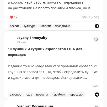
и кропотливой работе, помогают передавать
на расстоянии не просто посылки и письма, но и
радость, хорошее настроение, счастье, заключенное
❤
17
683
(2.5%)
в этих посланиях
💌
россия
культура
новости
праздники
Желаем крепкого здоровья, стабильной
Поздравление с Днём российской почты и выражение 
бесперебойной работы
💛
Loyalty Shmoyalty
13 июл.
📸
Андрей Лавринович
10 лучших и худших аэропортов США для
пересадок
Издание Your Mileage May Vary проанализировало 29
крупных аэропортов США, чтобы определить лучшие
и худшие места для пересадок. Исследование
учитывало разные потребности путешественников:
18
для частых летающих и для семей с детьми.
аэропорт
сша
новости
нью йорк
пересадки
ТОП-10 для частых летающих: Хьюстон (IAH),
Рейтинг лучших и худших аэропортов США для пересад
Вашингтон Даллес, Детройт, Сиэтл-Такома,
Говорит Росавиация