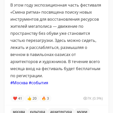
В этом году экспозиционная часть фестиваля
«Смена ритма» посвящена поиску новых
инструментов для восстановления ресурсов
жителей мегаполиса — движение по
пространству без обуви уже становится
частью перезагрузки. Здесь можно сидеть,
лежать и расслабляться, размышляя о
вечном в павильонах-оазисах от
архитекторов и художников. В течение всего
месяца вход на фестиваль будет бесплатным
по регистрации.
#Москва
#события
❤
41
👍
20
🔥
3
7K
(0.9%)
москва
культура
архитектура
музеи