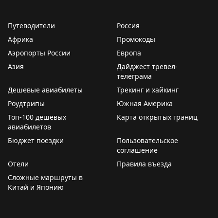
границы для путешественников, хотя внедрение
требует значительных инвестиций и времени.
Путеводители
Россия
Африка
Промокоды
2PAXfly
|
Traveling For Miles
Аэропорты России
Европа
Азия
Дайджест тревел-
телеграма
Дешевые авиабилеты
Трекинг и хайкинг
Роудтрипы
Южная Америка
Топ-100 дешевых
Карта открытых границ
авиабилетов
Бюджет поездки
Пользовательское
соглашение
Отели
Правила въезда
Сложные маршруты в
Китай и Японию