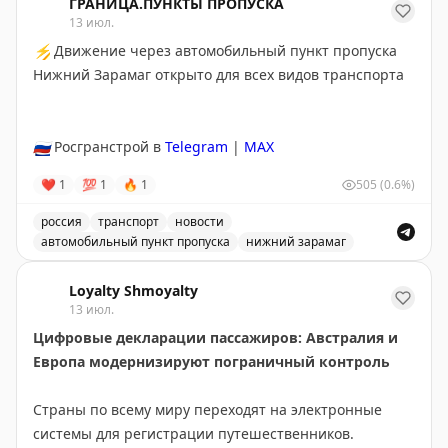
ГРАНИЦА.ПУНКТЫ ПРОПУСКА
13 июл.
⚡
Движение через автомобильный пункт пропуска
Нижний Зарамаг открыто для всех видов транспорта
🇷🇺
Росгранстрой в
Telegram
|
MAX
❤
1
💯
1
🔥
1
505
(0.6%)
россия
транспорт
новости
автомобильный пункт пропуска
нижний зарамаг
Движение через автомобильный пункт пропуска Нижни
Loyalty Shmoyalty
13 июл.
Цифровые декларации пассажиров: Австралия и
Европа модернизируют пограничный контроль
Страны по всему миру переходят на электронные
системы для регистрации путешественников.